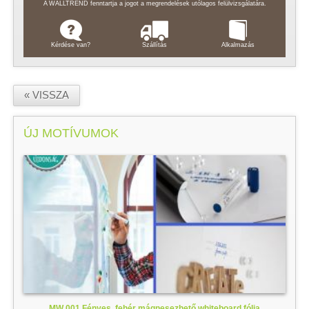
A WALLTREND fenntartja a jogot a megrendelések utólagos felülvizsgálatára.
Kérdése van?
Szállítás
Alkalmazás
« VISSZA
ÚJ MOTÍVUMOK
MW 001 Fényes, fehér mágnesezhető whiteboard fólia