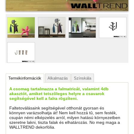
Termékinformációk
Alkalmazás
Színskála
A csomag tartalmazza a falmatricát, valamint 4db
akasztót, amiket tetszõleges helyre a csavarok
segítségével kell a falra rögzíteni.
Faltetoválásaink segítségével otthonát gyorsan és
könnyen varázsolhatja át! Nem kell hozzá tû, sem festék,
csupán némi elképzelés arról, milyen hatású környezetben
szeretne lakni, tiszta falak és elhatározás. No meg maga a
WALLTREND dekorfólia.