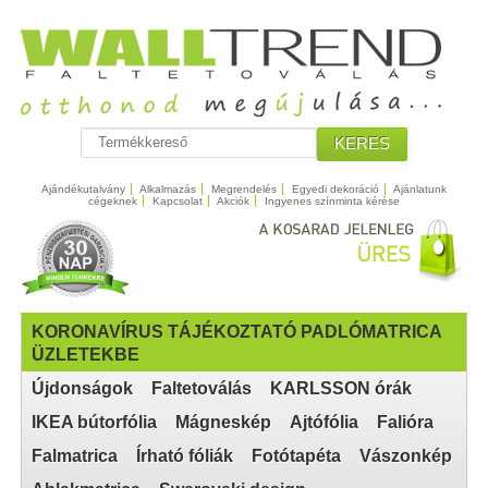
KERES
Ajándékutalvány
Alkalmazás
Megrendelés
Egyedi dekoráció
Ajánlatunk
cégeknek
Kapcsolat
Akciók
Ingyenes színminta kérése
KORONAVÍRUS TÁJÉKOZTATÓ PADLÓMATRICA
ÜZLETEKBE
Újdonságok
Faltetoválás
KARLSSON órák
IKEA bútorfólia
Mágneskép
Ajtófólia
Falióra
Falmatrica
Írható fóliák
Fotótapéta
Vászonkép