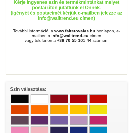
Kérje ingyenes szín és termékmintánkat melyet
postai úton jutattunk el Önnek.
(igényét és postacímét kérjük e-mailben jelezze az
info@walltrend.eu címen)
További információ: a
www.faltetovalas.hu
honlapon, e-
mailben:a
info@walltrend.eu
címen
vagy telefonon a
+36-70-55-101-44
számon.
Szín választása: