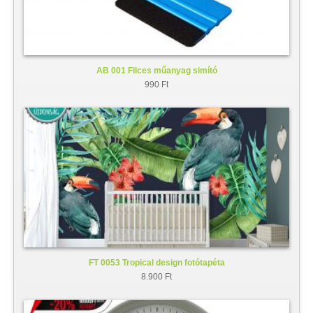
AB 001 Filces műanyag simító
990 Ft
FT 0053 Tropical design fotótapéta
8.900 Ft