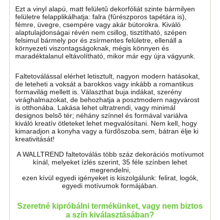
Ezt a vinyl alapú, matt felületû dekorfóliát szinte bármilyen
felületre felapplikálhatja: falra (fûrészporos tapétára is),
fémre, üvegre, csempére vagy akár bútorokra. Kiváló
alaptulajdonságai révén nem csillog, tisztítható, szépen
felsimul bármely por és zsírmentes felületre, ellenáll a
környezeti viszontagságoknak, mégis könnyen és
maradéktalanul eltávolítható, mikor már egy újra vágyunk.
Faltetoválással elérhet letisztult, nagyon modern hatásokat,
de leteheti a voksát a barokkos vagy inkább a romantikus
formavilág mellett is. Választhat buja indákat, szerény
virághalmazokat, de behozhatja a posztmodern nagyvárost
is otthonába. Lakása lehet ultratrendi, vagy minimál
designos belsõ tér; néhány színnel és formával variálva
kiváló kreatív ötleteket lehet megvalósítani. Nem kell, hogy
kimaradjon a konyha vagy a fürdõszoba sem, bátran élje ki
kreativitását!
A WALLTREND faltetoválás több száz dekorációs motívumot
kínál, melyeket ízlés szerint, 35 féle színben lehet
megrendelni,
ezen kívül egyedi igényeket is kiszolgálunk: felirat, logók,
egyedi motívumok formájában.
Szeretné kipróbálni termékünket, vagy nem biztos
a szín kiválasztásában?