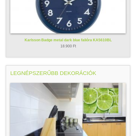
Karlsson Badge metal dark blue falióra KA5610BL
18.900 Ft
LEGNÉPSZERŰBB DEKORÁCIÓK