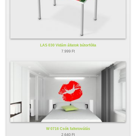
LAS 030 Vidám állatok bútorfólia
7.999 Ft
W 0716 Csók faltetoválás
2.640 Ft