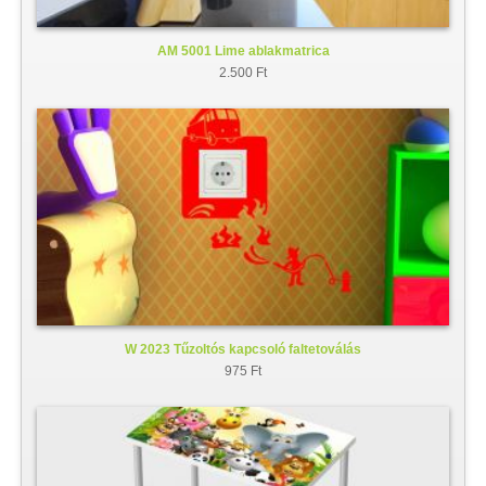
AM 5001 Lime ablakmatrica
2.500 Ft
W 2023 Tűzoltós kapcsoló faltetoválás
975 Ft