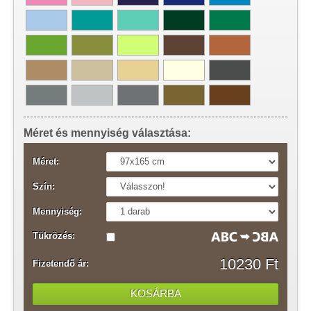
Méret és mennyiség választása:
Méret:
Szín:
Mennyiség:
Tükrözés:
10230 Ft
Fizetendő ár: