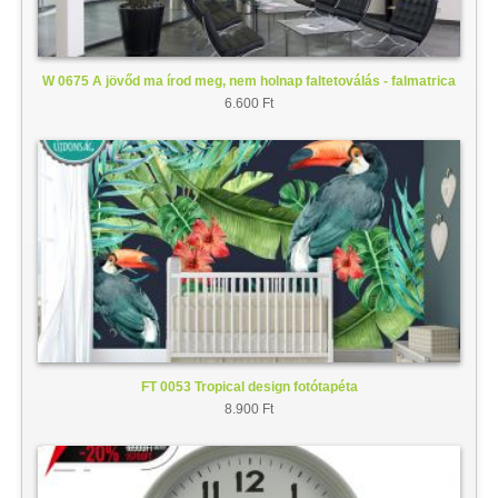
W 0675 A jövőd ma írod meg, nem holnap faltetoválás - falmatrica
6.600 Ft
FT 0053 Tropical design fotótapéta
8.900 Ft