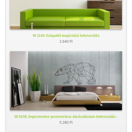
W 1106 Száguldó bogárhátú faltetoválás
2.640 Ft
W 0248 Jegesmedve geometrikus ábrázolásban faltetoválás -
falmatrica
5.280 Ft