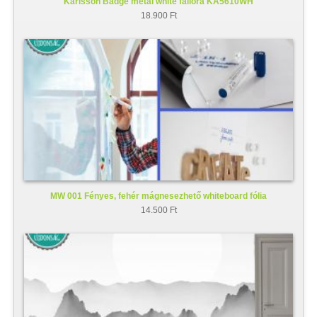
Karlsson Badge metal white falióra KA5610WH
18.900 Ft
MW 001 Fényes, fehér mágnesezhető whiteboard fólia
14.500 Ft