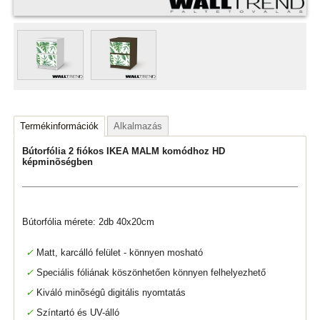
Termékinformációk
Alkalmazás
Bútorfólia 2 fiókos IKEA MALM komódhoz HD
képminõségben
Bútorfólia mérete: 2db 40x20cm
✓
Matt, karcálló felület - könnyen mosható
✓
Speciális fóliának köszönhetően könnyen felhelyezhető
✓
Kiváló minõségû digitális nyomtatás
✓
Színtartó és UV-álló