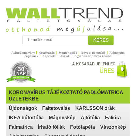
KERES
Ajándékutalvány
Alkalmazás
Megrendelés
Egyedi dekoráció
Ajánlatunk
cégeknek
Kapcsolat
Akciók
Ingyenes színminta kérése
KORONAVÍRUS TÁJÉKOZTATÓ PADLÓMATRICA
ÜZLETEKBE
Újdonságok
Faltetoválás
KARLSSON órák
IKEA bútorfólia
Mágneskép
Ajtófólia
Falióra
Falmatrica
Írható fóliák
Fotótapéta
Vászonkép