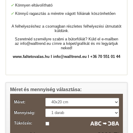
✓
Könnyen eltávolítható
✓
Könnyű ragasztás a méretre vágott fóliának köszönhetően
A felhelyezéshez a csomagban részletes felhelyezési útmutatót
küldünk.
Szeretnéd személyre szabni a bútorfóliát? Küld el e-mailben
az
info@walltrend.eu
címre a képet/grafikát és mi legyártjuk
neked!
www.faltetovalas.hu
I
info@walltrend.eu
I +36 70 551 01 44
Méret és mennyiség választása:
Méret:
Mennyiség:
Tükrözés: