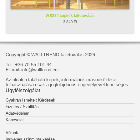
W 0234 Lepkék faltetoválás
3.840 Ft
Copyright © WALLTREND faltetoválás 2026
Tel.: +36-70-55-101-44
E-mail: info@walltrend.eu
Az oldalon található képek, információk másodközlése,
felhasználása csak a jogtulajdonos engedélyével lehetséges.
Ügyfélszolgálat
Gyakran Ismételt Kérdések
Fizetés / Szállítás
Adatvédelem
Kapcsolat
Rólunk
Ingyenes színminta kérése