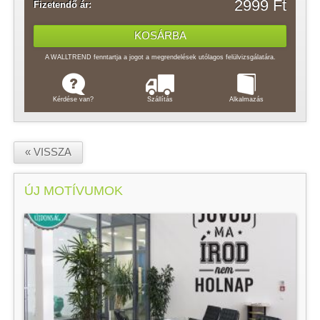
2999 Ft
Fizetendő ár:
A WALLTREND fenntartja a jogot a megrendelések utólagos felülvizsgálatára.
Kérdése van?
Szállítás
Alkalmazás
« VISSZA
ÚJ MOTÍVUMOK