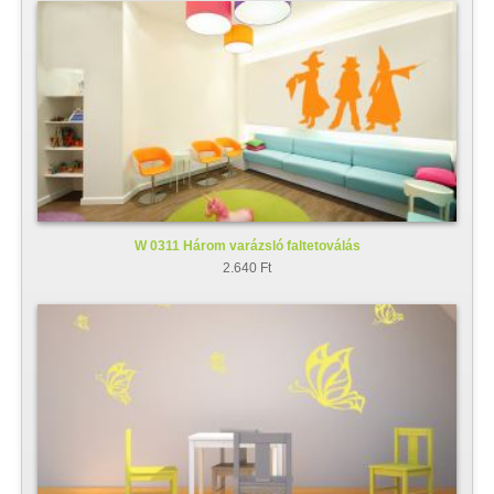
W 0311 Három varázsló faltetoválás
2.640 Ft