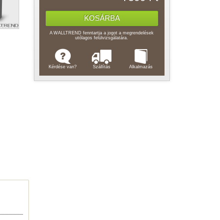
A WALLTREND fenntartja a jogot a megrendelések
utólagos felülvizsgálatára.
Kérdése van?
Szállítás
Alkalmazás