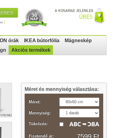
KERES
ek
ON órák
IKEA bútorfólia
Mágneskép
ign
Akciós termékek
Méret és mennyiség választása:
Méret:
Mennyiség:
Tükrözés:
7599 Ft
Fizetendő ár: