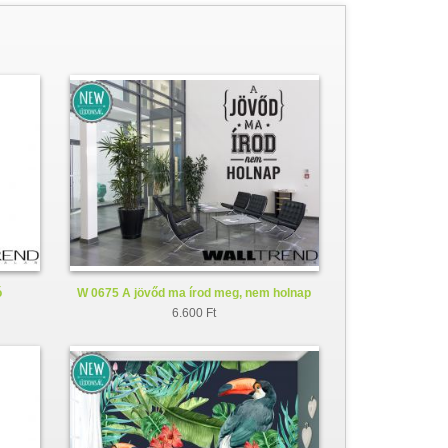
ó
W 0675 A jövőd ma írod meg, nem holnap
faltetoválás - falmatrica
6.600 Ft