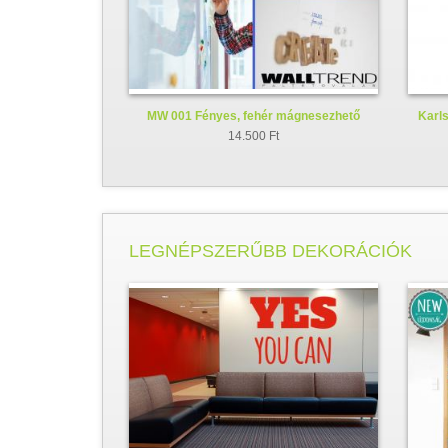
MW 001 Fényes, fehér mágnesezhető
Karls
whiteboard fólia
14.500 Ft
LEGNÉPSZERŰBB DEKORÁCIÓK