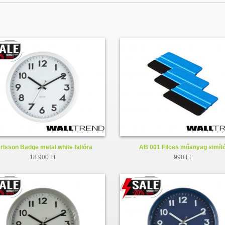
rlsson Badge metal white falióra
AB 001 Filces műanyag simít
KA5610WH
18.900 Ft
990 Ft