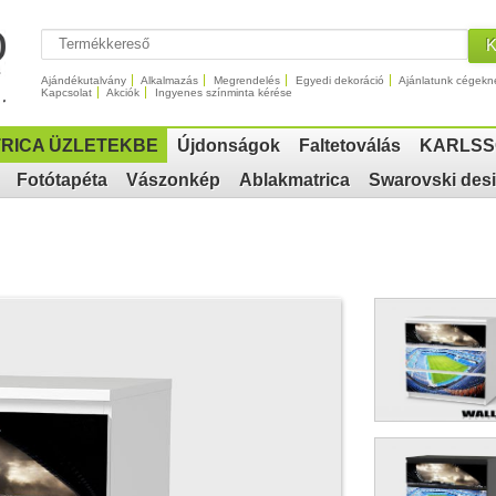
Ajándékutalvány
Alkalmazás
Megrendelés
Egyedi dekoráció
Ajánlatunk cégekn
Kapcsolat
Akciók
Ingyenes színminta kérése
RICA ÜZLETEKBE
Újdonságok
Faltetoválás
KARLSS
Fotótapéta
Vászonkép
Ablakmatrica
Swarovski des