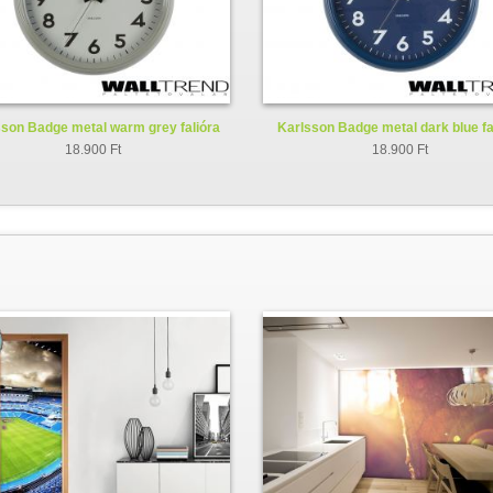
son Badge metal warm grey falióra
Karlsson Badge metal dark blue fa
KA5610GY
KA5610BL
18.900 Ft
18.900 Ft