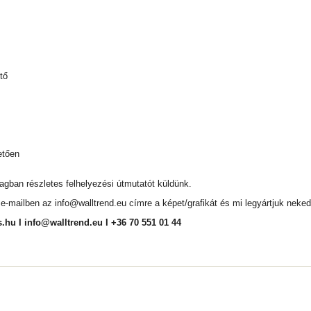
tő
etően
magban részletes felhelyezési útmutatót küldünk.
l e-mailben az
info@walltrend.eu
címre a képet/grafikát és mi legyártjuk neked
s.hu
I
info@walltrend.eu
I +36 70 551 01 44