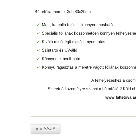
Bútorfólia mérete: 3db 80x20cm
✓
Matt, karcálló felület - könnyen mosható
✓
Speciális fóliának köszönhetően könnyen felhelyezhe
✓
Kiváló minõségû digitális nyomtatás
✓
Színtartó és UV-álló
✓
Könnyen eltávolítható
✓
Könnyű ragasztás a méretre vágott fóliának köszönh
A felhelyezéshez a cso
Szeretnéd személyre szabni a bútorfóliát? Küld e
www.faltetovala
« VISSZA