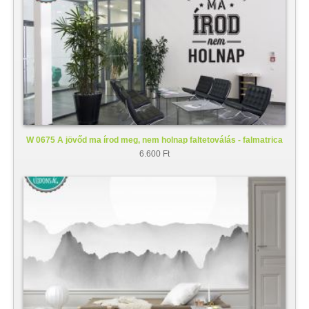
W 0675 A jövőd ma írod meg, nem holnap faltetoválás - falmatrica
6.600 Ft