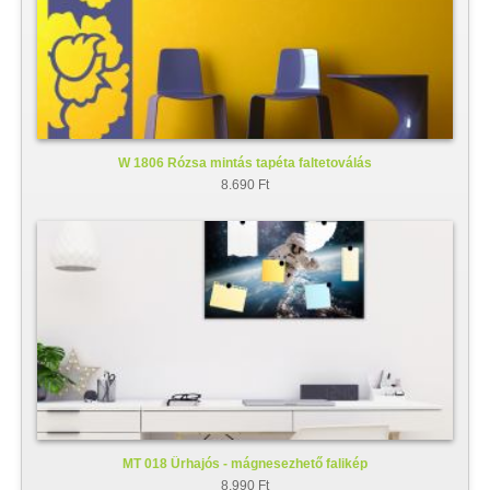
W 1806 Rózsa mintás tapéta faltetoválás
8.690 Ft
MT 018 Űrhajós - mágnesezhető falikép
8.990 Ft