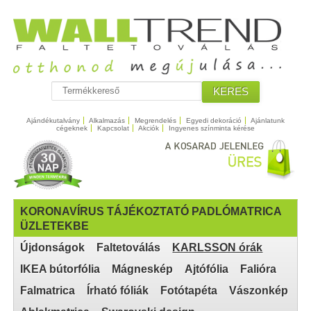
KERES
Ajándékutalvány
Alkalmazás
Megrendelés
Egyedi dekoráció
Ajánlatunk
cégeknek
Kapcsolat
Akciók
Ingyenes színminta kérése
KORONAVÍRUS TÁJÉKOZTATÓ PADLÓMATRICA
ÜZLETEKBE
Újdonságok
Faltetoválás
KARLSSON órák
IKEA bútorfólia
Mágneskép
Ajtófólia
Falióra
Falmatrica
Írható fóliák
Fotótapéta
Vászonkép