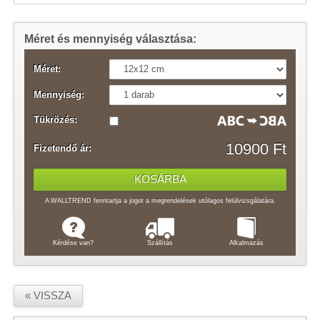
Méret és mennyiség választása:
Méret:
Mennyiség:
Tükrözés:
10900 Ft
Fizetendő ár:
A WALLTREND fenntartja a jogot a megrendelések utólagos felülvizsgálatára.
Kérdése van?
Szállítás
Alkalmazás
« VISSZA