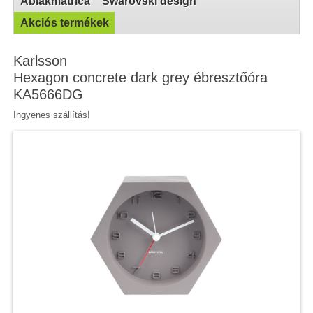
Ablakmatrica
Swarovski design
Akciós termékek
Karlsson
Hexagon concrete dark grey ébresztőóra
KA5666DG
Ingyenes szállítás!