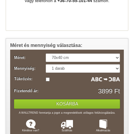
vagy telefonon a
+36-70-55-101-44
számon.
Méret és mennyiség választása:
Méret:
Mennyiség:
Tükrözés:
3899 Ft
Fizetendő ár:
A WALLTREND fenntartja a jogot a megrendelések utólagos felülvizsgálatára.
Kérdése van?
Szállítás
Alkalmazás