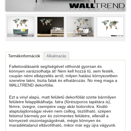
Termékinformációk
Alkalmazás
Faltetoválásaink segítségével otthonát gyorsan és
könnyen varázsolhatja át! Nem kell hozzá tû, sem festék,
csupán némi elképzelés arról, milyen hatású környezetben
szeretne lakni, tiszta falak és elhatározás. No meg maga a
WALLTREND dekorfólia.
Ezt a vinyl alapú, matt felületû dekorfóliát szinte bármilyen
felületre felapplikálhatja: falra (fûrészporos tapétára is),
fémre, üvegre, csempére vagy akár bútorokra. Kiváló
alaptulajdonságai révén nem csillog, tisztítható, szépen
felsimul bármely por és zsírmentes felületre, ellenáll a
környezeti viszontagságoknak, mégis könnyen és
maradéktalanul eltávolítható, mikor már egy újra vágyunk.