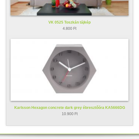
VK 0525 Toszkán tájkép
4.800 Ft
Karlsson Hexagon concrete dark grey ébresztőóra KA5666DG
10.900 Ft