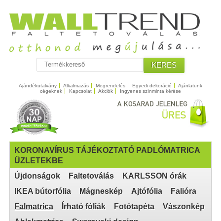
KERES
Ajándékutalvány
Alkalmazás
Megrendelés
Egyedi dekoráció
Ajánlatunk
cégeknek
Kapcsolat
Akciók
Ingyenes színminta kérése
KORONAVÍRUS TÁJÉKOZTATÓ PADLÓMATRICA
ÜZLETEKBE
Újdonságok
Faltetoválás
KARLSSON órák
IKEA bútorfólia
Mágneskép
Ajtófólia
Falióra
Falmatrica
Írható fóliák
Fotótapéta
Vászonkép