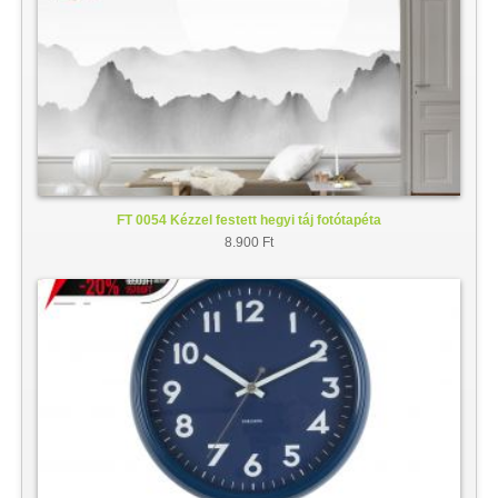
FT 0054 Kézzel festett hegyi táj fotótapéta
8.900 Ft