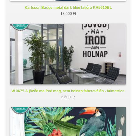
Karlsson Badge metal dark blue falióra KA5610BL
18.900 Ft
W 0675 A jövőd ma írod meg, nem holnap faltetoválás - falmatrica
6.600 Ft