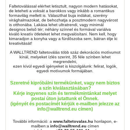
Faltetoválással elérhet letisztult, nagyon modern hatásokat,
de leteheti a voksát a barokkos vagy inkább a romantikus
formavilág mellett is. Választhat buja indákat, szerény
virághalmazokat, de behozhatja a posztmodern nagyvárost
is otthonába. Lakása lehet ultratrendi, vagy minimál
designos belsõ tér; néhány színnel és formával variálva
kiváló kreatív ötleteket lehet megvalósítani. Nem kell, hogy
kimaradjon a konyha vagy a fürdõszoba sem, bátran élje ki
kreativitását!
A WALLTREND faltetoválás több száz dekorációs motívumot
kínál, melyeket ízlés szerint, 35 féle színben lehet
megrendelni,
ezen kívül egyedi igényeket is kiszolgálunk: felirat, logók,
egyedi motívumok formájában.
Szeretné kipróbálni termékünket, vagy nem biztos
a szín kiválasztásában?
Kérje ingyenes szín és termékmintánkat melyet
postai úton jutattunk el Önnek.
(igényét és postacímét kérjük e-mailben jelezze az
info@walltrend.eu címen)
További információ: a
www.faltetovalas.hu
honlapon, e-
mailben:a
info@walltrend.eu
címen