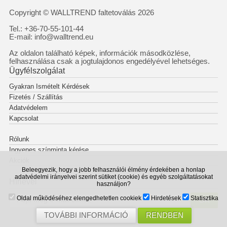
Copyright © WALLTREND faltetoválás 2026
Tel.: +36-70-55-101-44
E-mail: info@walltrend.eu
Az oldalon található képek, információk másodközlése,
felhasználása csak a jogtulajdonos engedélyével lehetséges.
Ügyfélszolgálat
Gyakran Ismételt Kérdések
Fizetés / Szállítás
Adatvédelem
Kapcsolat
Rólunk
Ingyenes színminta kérése
Akciók
Beleegyezik, hogy a jobb felhasználói élmény érdekében a honlap
adatvédelmi irányelvei szerint sütiket (cookie) és egyéb szolgáltatásokat
Hírlevél
használjon?
Oldal működéséhez elengedhetetlen cookiek
Hirdetések
Statisztika
OK
TOVÁBBI INFORMÁCIÓ
RENDBEN