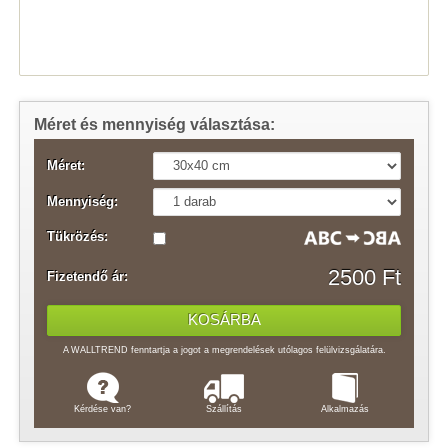
Méret és mennyiség választása:
Méret:
Mennyiség:
Tükrözés:
2500 Ft
Fizetendő ár:
A WALLTREND fenntartja a jogot a megrendelések utólagos felülvizsgálatára.
Kérdése van?
Szállítás
Alkalmazás