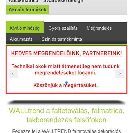
Ablakmatrica
Swarovski design
Akciós termékek
Kiváló minőség
Gyors szállítás
Megrendelés
Alkalmazás
Szín és termékminta
WALLtrend a faltetoválás, falmatrica,
lakberendezés felsőfokon
Fedezze fel a WALLTREND faltetoválás dekorációs