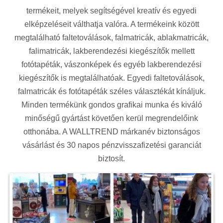
termékeit, melyek segítségével kreatív és egyedi
elképzeléseit válthatja valóra. A termékeink között
megtalálható faltetoválások, falmatricák, ablakmatricák,
falimatricák, lakberendezési kiegészítők mellett
fotótapéták, vászonképek és egyéb lakberendezési
kiegészítők is megtalálhatóak. Egyedi faltetoválások,
falmatricák és fotótapéták széles választékát kínáljuk.
Minden termékünk gondos grafikai munka és kiváló
minőségű gyártást követően kerül megrendelőink
otthonába. A WALLTREND márkanév biztonságos
vásárlást és 30 napos pénzvisszafizetési garanciát
biztosít.