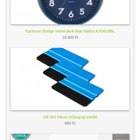
Karlsson Badge metal dark blue falióra KA5610BL
18.900 Ft
AB 001 Filces műanyag simító
990 Ft