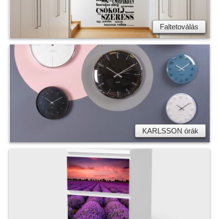
Faltetoválás
KARLSSON órák