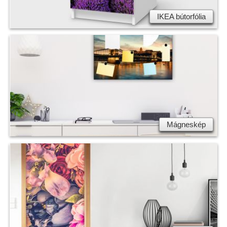
IKEA bútorfólia
Mágneskép