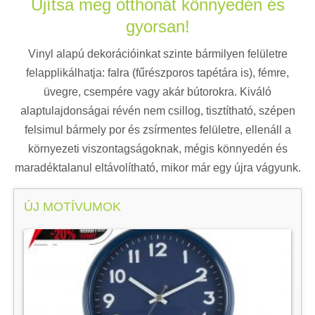
Újítsa meg otthonát könnyedén és
gyorsan!
Vinyl alapú dekorációinkat szinte bármilyen felületre
felapplikálhatja: falra (fűrészporos tapétára is), fémre,
üvegre, csempére vagy akár bútorokra. Kiváló
alaptulajdonságai révén nem csillog, tisztítható, szépen
felsimul bármely por és zsírmentes felületre, ellenáll a
környezeti viszontagságoknak, mégis könnyedén és
maradéktalanul eltávolítható, mikor már egy újra vágyunk.
ÚJ MOTÍVUMOK