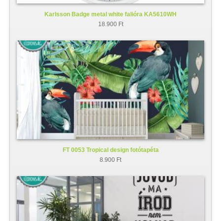
Karlsson Badge metal white falióra KA5610WH
18.900 Ft
FT 0053 Tropical design fotótapéta
8.900 Ft