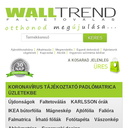
KERES
Ajándékutalvány
Alkalmazás
Megrendelés
Egyedi dekoráció
Ajánlatunk
cégeknek
Kapcsolat
Akciók
Ingyenes színminta kérése
KORONAVÍRUS TÁJÉKOZTATÓ PADLÓMATRICA
ÜZLETEKBE
Újdonságok
Faltetoválás
KARLSSON órák
IKEA bútorfólia
Mágneskép
Ajtófólia
Falióra
Falmatrica
Írható fóliák
Fotótapéta
Vászonkép