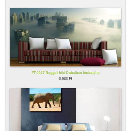
FT 0017 Reggeli köd Dubaiban fotótapéta
8.900 Ft