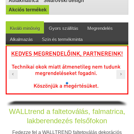
Ablakmatrica
Swarovski design
Akciós termékek
Kiváló minőség
Gyors szállítás
Megrendelés
Alkalmazás
Szín és termékminta
WALLtrend a faltetoválás, falmatrica,
lakberendezés felsőfokon
Fedezze fel a WALLTREND faltetoválás dekorációs