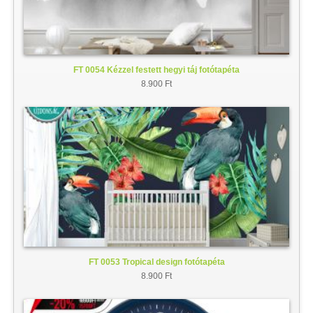
FT 0054 Kézzel festett hegyi táj fotótapéta
8.900 Ft
FT 0053 Tropical design fotótapéta
8.900 Ft