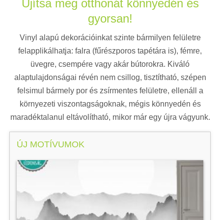
Újítsa meg otthonát könnyedén és
gyorsan!
Vinyl alapú dekorációinkat szinte bármilyen felületre
felapplikálhatja: falra (fűrészporos tapétára is), fémre,
üvegre, csempére vagy akár bútorokra. Kiváló
alaptulajdonságai révén nem csillog, tisztítható, szépen
felsimul bármely por és zsírmentes felületre, ellenáll a
környezeti viszontagságoknak, mégis könnyedén és
maradéktalanul eltávolítható, mikor már egy újra vágyunk.
ÚJ MOTÍVUMOK