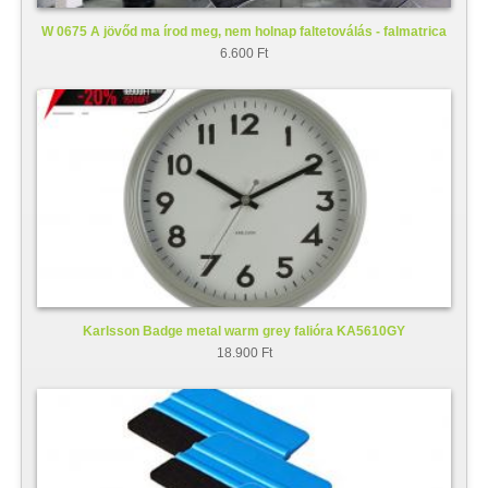
W 0675 A jövőd ma írod meg, nem holnap faltetoválás - falmatrica
6.600 Ft
Karlsson Badge metal warm grey falióra KA5610GY
18.900 Ft