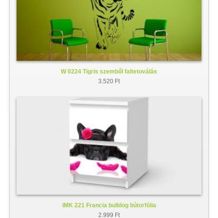
W 0224 Tigris szemből faltetoválás
3.520 Ft
IMK 221 Francia bulldog bútorfólia
2.999 Ft