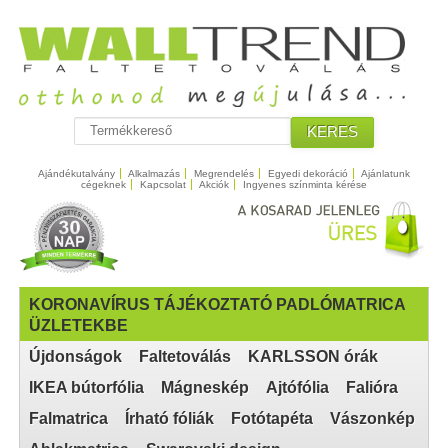
KERES
Ajándékutalvány
Alkalmazás
Megrendelés
Egyedi dekoráció
Ajánlatunk
cégeknek
Kapcsolat
Akciók
Ingyenes színminta kérése
KORONAVÍRUS TÁJÉKOZTATÓ PADLÓMATRICA
ÜZLETEKBE
Újdonságok
Faltetoválás
KARLSSON órák
IKEA bútorfólia
Mágneskép
Ajtófólia
Falióra
Falmatrica
Írható fóliák
Fotótapéta
Vászonkép