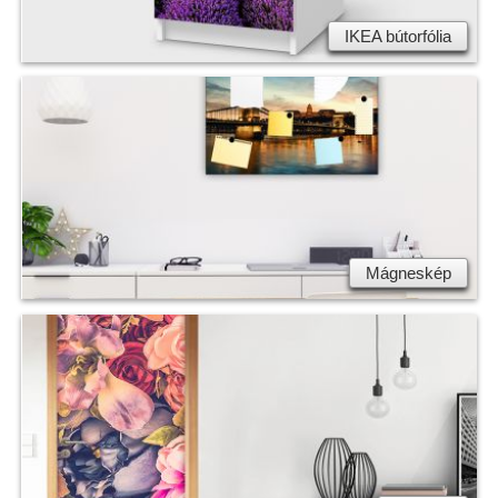
IKEA bútorfólia
Mágneskép