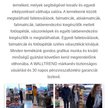
termékeit, melyek segítségével kreatív és egyedi
elképzeléseit válthatja valóra. A termékeink között
megtalálható faltetoválások, falmatricák, ablakmatricák,
falimatricák, lakberendezési kiegészítők mellett
fotótapéták, vászonképek és egyéb lakberendezési
kiegészítők is megtalálhatóak. Egyedi faltetoválások,
falmatricák és fotótapéták széles választékát kínáljuk.
Minden termékünk gondos grafikai munka és kiváló
minőségű gyártást követően kerül megrendelőink
otthonába. A WALLTREND márkanév biztonságos
vásárlást és 30 napos pénzvisszafizetési garanciát
biztosít.