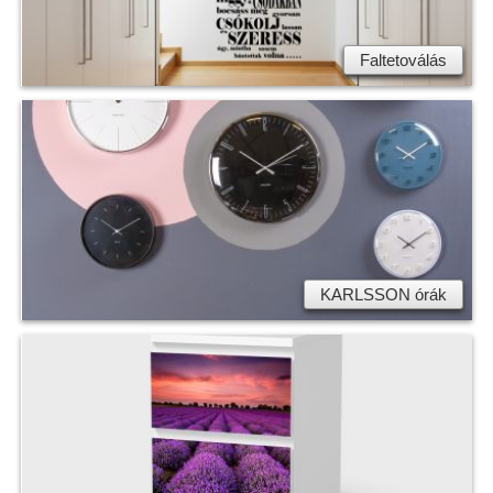
Faltetoválás
KARLSSON órák