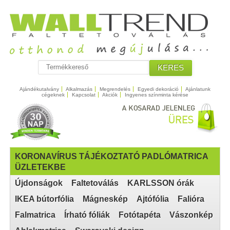
KERES
Ajándékutalvány
Alkalmazás
Megrendelés
Egyedi dekoráció
Ajánlatunk
cégeknek
Kapcsolat
Akciók
Ingyenes színminta kérése
KORONAVÍRUS TÁJÉKOZTATÓ PADLÓMATRICA
ÜZLETEKBE
Újdonságok
Faltetoválás
KARLSSON órák
IKEA bútorfólia
Mágneskép
Ajtófólia
Falióra
Falmatrica
Írható fóliák
Fotótapéta
Vászonkép