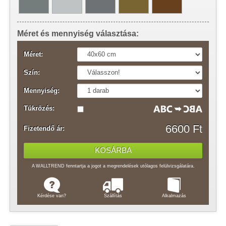
Méret és mennyiség választása:
Méret:
Szín:
Mennyiség:
Tükrözés:
6600 Ft
Fizetendő ár:
A WALLTREND fenntartja a jogot a megrendelések utólagos felülvizsgálatára.
Kérdése van?
Szállítás
Alkalmazás