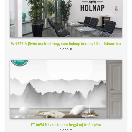
W 0675 A jövőd ma írod meg, nem holnap faltetoválás - falmatrica
6.600 Ft
FT 0054 Kézzel festett hegyi táj fotótapéta
8.900 Ft