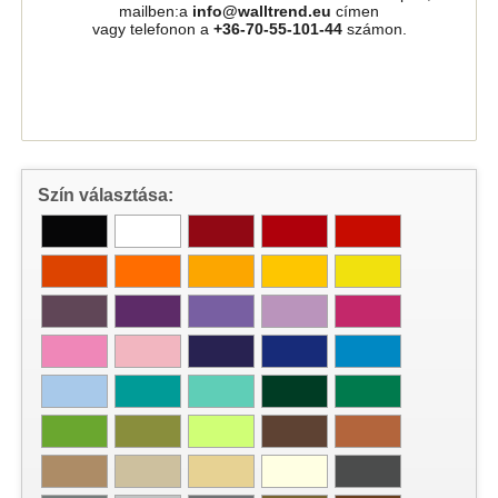
mailben:a
info@walltrend.eu
címen
vagy telefonon a
+36-70-55-101-44
számon.
Szín választása: