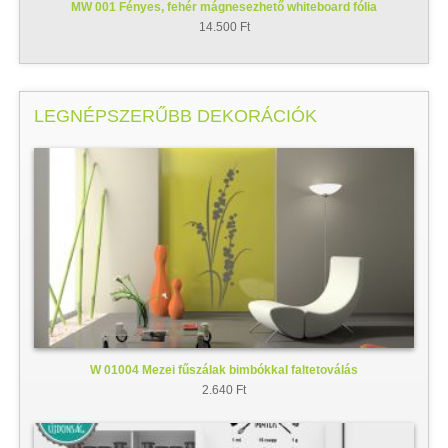
MW 001 Fényes, fehér mágnesezhető whiteboard fólia
14.500 Ft
LEGNÉPSZERŰBB DEKORÁCIÓK
W 01004 Mezei fűszálak bimbókkal faltetoválás
2.640 Ft