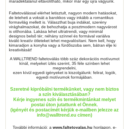
maradéktalanul eltávolítható, mikor már egy újra vágyunk.
Faltetoválással elérhet letisztult, nagyon modern hatásokat,
de leteheti a voksát a barokkos vagy inkább a romantikus
formavilág mellett is. Választhat buja indákat, szerény
virághalmazokat, de behozhatja a posztmodern nagyvárost
is otthonába. Lakása lehet ultratrendi, vagy minimál
designos belsõ tér; néhány színnel és formával variálva
kiváló kreatív ötleteket lehet megvalósítani. Nem kell, hogy
kimaradjon a konyha vagy a fürdõszoba sem, bátran élje ki
kreativitását!
A WALLTREND faltetoválás több száz dekorációs motívumot
kínál, melyeket ízlés szerint, 35 féle színben lehet
megrendelni,
ezen kívül egyedi igényeket is kiszolgálunk: felirat, logók,
egyedi motívumok formájában.
Szeretné kipróbálni termékünket, vagy nem biztos
a szín kiválasztásában?
Kérje ingyenes szín és termékmintánkat melyet
postai úton jutattunk el Önnek.
(igényét és postacímét kérjük e-mailben jelezze az
info@walltrend.eu címen)
További információ: a
www.faltetovalas.hu
honlapon, e-