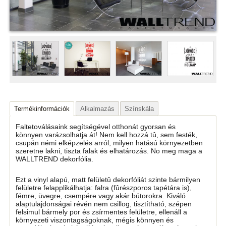
Termékinformációk
Alkalmazás
Színskála
Faltetoválásaink segítségével otthonát gyorsan és
könnyen varázsolhatja át! Nem kell hozzá tû, sem festék,
csupán némi elképzelés arról, milyen hatású környezetben
szeretne lakni, tiszta falak és elhatározás. No meg maga a
WALLTREND dekorfólia.
Ezt a vinyl alapú, matt felületû dekorfóliát szinte bármilyen
felületre felapplikálhatja: falra (fûrészporos tapétára is),
fémre, üvegre, csempére vagy akár bútorokra. Kiváló
alaptulajdonságai révén nem csillog, tisztítható, szépen
felsimul bármely por és zsírmentes felületre, ellenáll a
környezeti viszontagságoknak, mégis könnyen és