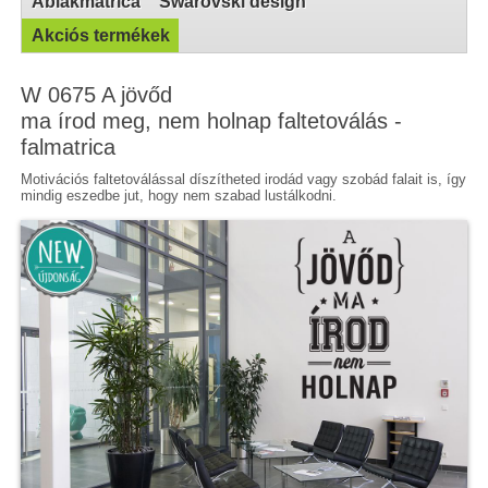
Ablakmatrica
Swarovski design
Akciós termékek
W 0675 A jövőd
ma írod meg, nem holnap faltetoválás -
falmatrica
Motivációs faltetoválással díszítheted irodád vagy szobád falait is, így
mindig eszedbe jut, hogy nem szabad lustálkodni.