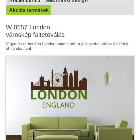
Ablakmatrica
Swarovski design
Akciós termékek
W 0557 London
városkép faltetoválás
Vigye be otthonába London hangultatát a jellegzetes város épületek
ábrázolásával.