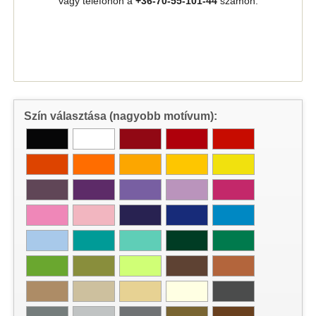
vagy telefonon a
+36-70-55-101-44
számon.
Szín választása (nagyobb motívum):