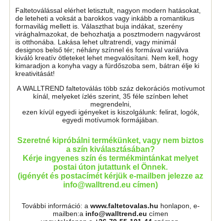
Faltetoválással elérhet letisztult, nagyon modern hatásokat,
de leteheti a voksát a barokkos vagy inkább a romantikus
formavilág mellett is. Választhat buja indákat, szerény
virághalmazokat, de behozhatja a posztmodern nagyvárost
is otthonába. Lakása lehet ultratrendi, vagy minimál
designos belső tér; néhány színnel és formával variálva
kiváló kreatív ötleteket lehet megvalósítani. Nem kell, hogy
kimaradjon a konyha vagy a fürdőszoba sem, bátran élje ki
kreativitását!
A WALLTREND faltetoválás több száz dekorációs motívumot
kínál, melyeket ízlés szerint, 35 féle színben lehet
megrendelni,
ezen kívül egyedi igényeket is kiszolgálunk: felirat, logók,
egyedi motívumok formájában.
Szeretné kipróbálni termékünket, vagy nem biztos
a szín kiválasztásában?
Kérje ingyenes szín és termékmintánkat melyet
postai úton jutattunk el Önnek.
(igényét és postacímét kérjük e-mailben jelezze az
info@walltrend.eu címen)
További információ: a
www.faltetovalas.hu
honlapon, e-
mailben:a
info@walltrend.eu
címen