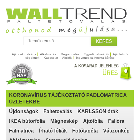
KERES
Ajándékutalvány
Alkalmazás
Megrendelés
Egyedi dekoráció
Ajánlatunk
cégeknek
Kapcsolat
Akciók
Ingyenes színminta kérése
KORONAVÍRUS TÁJÉKOZTATÓ PADLÓMATRICA
ÜZLETEKBE
Újdonságok
Faltetoválás
KARLSSON órák
IKEA bútorfólia
Mágneskép
Ajtófólia
Falióra
Falmatrica
Írható fóliák
Fotótapéta
Vászonkép