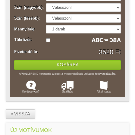
Szín (nagyobb):
Szín (kisebb):
Mennyiség:
Tükrözés:
3520 Ft
Fizetendő ár:
A WALLTREND fenntartja a jogot a megrendelések utólagos felülvizsgálatára.
Kérdése van?
Szállítás
Alkalmazás
« VISSZA
ÚJ MOTÍVUMOK