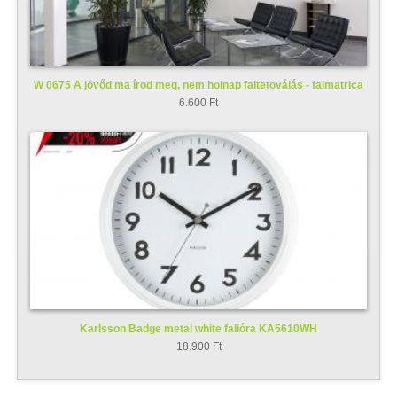
W 0675 A jövőd ma írod meg, nem holnap faltetoválás - falmatrica
6.600 Ft
Karlsson Badge metal white falióra KA5610WH
18.900 Ft