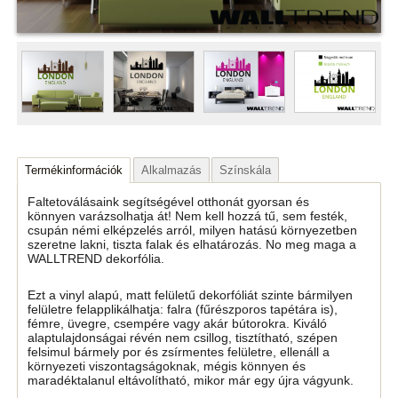
Termékinformációk
Alkalmazás
Színskála
Faltetoválásaink segítségével otthonát gyorsan és
könnyen varázsolhatja át! Nem kell hozzá tű, sem festék,
csupán némi elképzelés arról, milyen hatású környezetben
szeretne lakni, tiszta falak és elhatározás. No meg maga a
WALLTREND dekorfólia.
Ezt a vinyl alapú, matt felületű dekorfóliát szinte bármilyen
felületre felapplikálhatja: falra (fűrészporos tapétára is),
fémre, üvegre, csempére vagy akár bútorokra. Kiváló
alaptulajdonságai révén nem csillog, tisztítható, szépen
felsimul bármely por és zsírmentes felületre, ellenáll a
környezeti viszontagságoknak, mégis könnyen és
maradéktalanul eltávolítható, mikor már egy újra vágyunk.