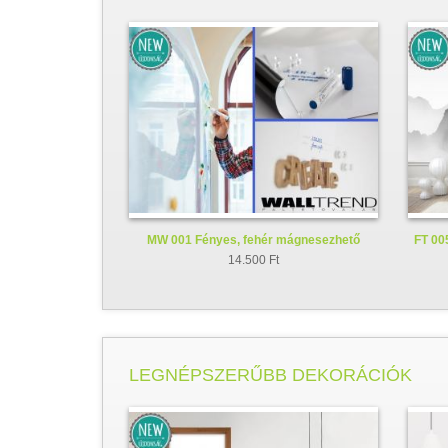
MW 001 Fényes, fehér mágnesezhető
FT 005
whiteboard fólia
14.500 Ft
LEGNÉPSZERŰBB DEKORÁCIÓK