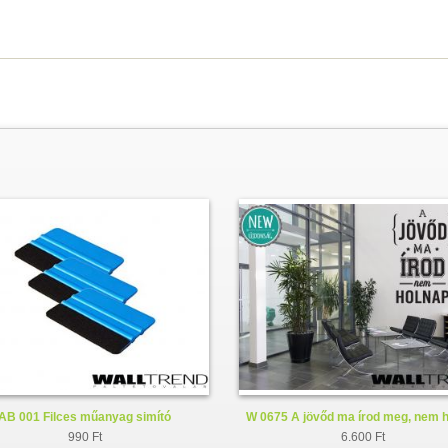
AB 001 Filces műanyag simító
W 0675 A jövőd ma írod meg, nem 
faltetoválás - falmatrica
990 Ft
6.600 Ft