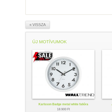
« VISSZA
ÚJ MOTÍVUMOK
Karlsson Badge metal white falióra
KA5610WH
18.900 Ft