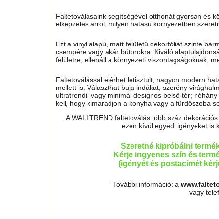
Faltetoválásaink segítségével otthonát gyorsan és k
elképzelés arról, milyen hatású környezetben szeret
Ezt a vinyl alapú, matt felületű dekorfóliát szinte bárm
csempére vagy akár bútorokra. Kiváló alaptulajdonság
felületre, ellenáll a környezeti viszontagságoknak, 
Faltetoválással elérhet letisztult, nagyon modern ha
mellett is. Választhat buja indákat, szerény virágh
ultratrendi, vagy minimál designos belső tér; néhány 
kell, hogy kimaradjon a konyha vagy a fürdőszoba sem
A WALLTREND faltetoválás több száz dekorációs mo
ezen kívül egyedi igényeket is 
Szeretné kipróbálni termé
Kérje ingyenes szín és termé
(igényét és postacímét kér
További információ: a
www.faltet
vagy tel