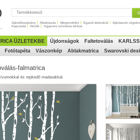
Ajándékutalvány
Alkalmazás
Megrendelés
Egyedi dekoráció
Ajánlatunk cégekn
Kapcsolat
Akciók
Ingyenes színminta kérése
RICA ÜZLETEKBE
Újdonságok
Faltetoválás
KARLSS
Fotótapéta
Vászonkép
Ablakmatrica
Swarovski des
válás-falmatrica
otívumokkal és repkedő madarakkal.