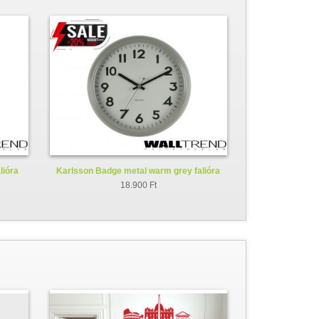
lióra
Karlsson Badge metal warm grey falióra
KA5610GY
18.900 Ft