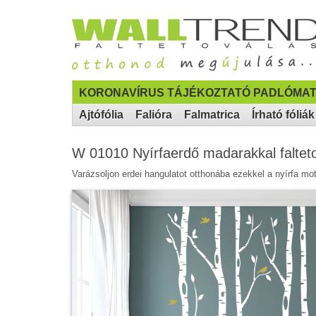
KORONAVÍRUS TÁJÉKOZTATÓ PADLÓMAT
Ajtófólia
Falióra
Falmatrica
Írható fóliák
W 01010 Nyírfaerdő madarakkal falteto
Varázsoljon erdei hangulatot otthonába ezekkel a nyírfa m