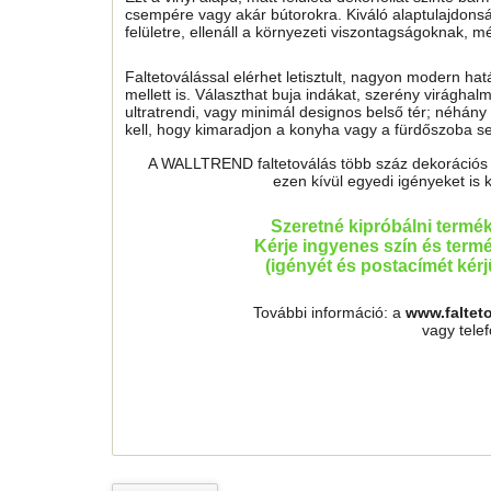
csempére vagy akár bútorokra. Kiváló alaptulajdonság
felületre, ellenáll a környezeti viszontagságoknak, 
Faltetoválással elérhet letisztult, nagyon modern ha
mellett is. Választhat buja indákat, szerény virágh
ultratrendi, vagy minimál designos belső tér; néhány 
kell, hogy kimaradjon a konyha vagy a fürdőszoba sem
A WALLTREND faltetoválás több száz dekorációs mo
ezen kívül egyedi igényeket is 
Szeretné kipróbálni termé
Kérje ingyenes szín és termé
(igényét és postacímét kér
További információ: a
www.faltet
vagy tele