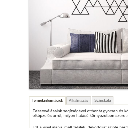
Termékinformációk
Alkalmazás
Színskála
Faltetoválásaink segítségével otthonát gyorsan és k
elképzelés arról, milyen hatású környezetben szeret
Ezt a vinyl alapú, matt felületű dekorfóliát szinte bárm