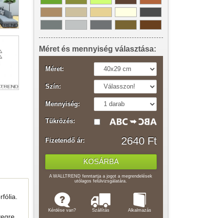
Méret és mennyiség választása:
Méret:
Szín:
Mennyiség:
Tükrözés:
2640 Ft
Fizetendő ár:
A WALLTREND fenntartja a jogot a megrendelések
utólagos felülvizsgálatára.
fólia.
Kérdése van?
Szállítás
Alkalmazás
vegre,