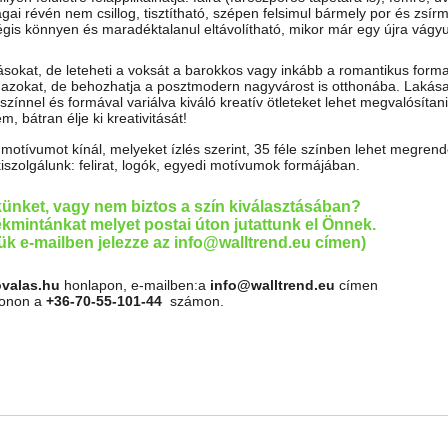
ai révén nem csillog, tisztítható, szépen felsimul bármely por és zsír
mégis könnyen és maradéktalanul eltávolítható, mikor már egy újra vágy
tásokat, de leteheti a voksát a barokkos vagy inkább a romantikus forma
almazokat, de behozhatja a posztmodern nagyvárost is otthonába. Lakása
színnel és formával variálva kiváló kreatív ötleteket lehet megvalósítan
, bátran élje ki kreativitását!
tívumot kínál, melyeket ízlés szerint, 35 féle színben lehet megrende
kiszolgálunk: felirat, logók, egyedi motívumok formájában.
künket, vagy nem biztos a szín kiválasztásában?
kmintánkat melyet postai úton jutattunk el Önnek.
jük e-mailben jelezze az info@walltrend.eu címen)
ovalas.hu
honlapon, e-mailben:a
info@walltrend.eu
címen
fonon a
+36-70-55-101-44
számon.