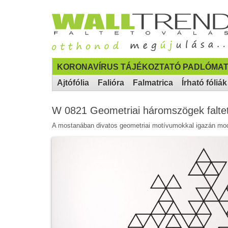
KORONAVÍRUS TÁJÉKOZTATÓ PADLÓMAT
Ajtófólia
Falióra
Falmatrica
Írható fóliák
W 0821 Geometriai háromszögek faltet
A mostanában divatos geometriai motívumokkal igazán mode