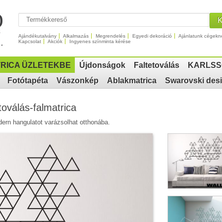
Ajándékutalvány
Alkalmazás
Megrendelés
Egyedi dekoráció
Ajánlatunk cégekn
Kapcsolat
Akciók
Ingyenes színminta kérése
RICA ÜZLETEKBE
Újdonságok
Faltetoválás
KARLSS
Fotótapéta
Vászonkép
Ablakmatrica
Swarovski des
oválás-falmatrica
rn hangulatot varázsolhat otthonába.