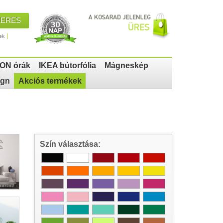
KERES
ek
ON órák
IKEA bútorfólia
Mágneskép
ign
Akciós termékek
Szín választása: