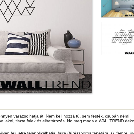
önnyen varázsolhatja át! Nem kell hozzá tű, sem festék, csupán némi
ne lakni, tiszta falak és elhatározás. No meg maga a WALLTREND dekor
ilyen felületre felapplikálhatja: falra (fűrészporos tapétára is), fémre, ü