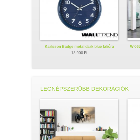
Karlsson Badge metal dark blue falióra
W 067
KA5610BL
18.900 Ft
LEGNÉPSZERŰBB DEKORÁCIÓK