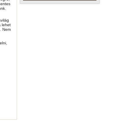
mentes
unk.
világ
 lehet
i. Nem
lni,