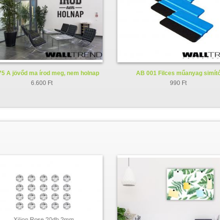
5 A jövőd ma írod meg, nem holnap
AB 001 Filces műanyag simít
faltetoválás - falmatrica
6.600 Ft
990 Ft