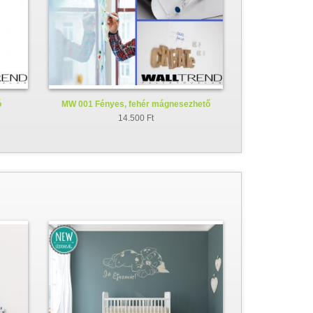
ó
MW 001 Fényes, fehér mágnesezhető
whiteboard fólia
14.500 Ft