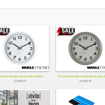
rlsson Badge metal white falióra
Karlsson Badge metal warm grey f
KA5610WH
KA5610GY
18.900 Ft
18.900 Ft