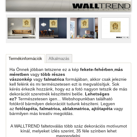
Termékinformációk
Alkalmazás
Ha Önnek jöbban tetszene ez a kép
fekete-fehérben
,
más
méretben
vagy
több részes
vászonkép
vagy
falmatrica
formájában, akkor csak jeleznie
kell felénk és mi természetesen ezt is megvalósítjuk. Sok
kérés érkezik hozzánk, hogy ez a fotó nagyon tetszik de más
dekorációt szeretnék készíttetni belőe.
Lehetséges
ez?
Természetesen igen... Webshopunkban található
fotókról bármilyen dekorációt tudunk készíteni. Legyen
az
fotótapéta, falmatrica, ablakmatrica, ajtótapéta
vagy
bármilyen más kreatív megoldás.
A WALLTREND faltetoválás több száz dekorációs motívumot
kínál, melyeket ízlés szerint, 35 féle színben lehet
megrendelni,