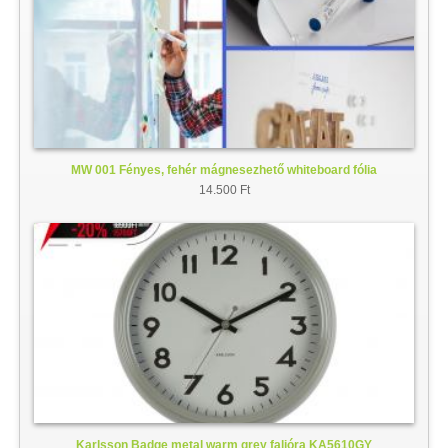
MW 001 Fényes, fehér mágnesezhető whiteboard fólia
14.500 Ft
Karlsson Badge metal warm grey falióra KA5610GY