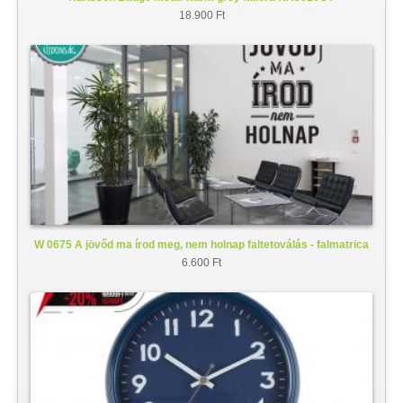
18.900 Ft
W 0675 A jövőd ma írod meg, nem holnap faltetoválás - falmatrica
6.600 Ft