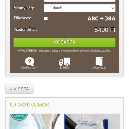
Mennyiség:
Tükrözés:
5400 Ft
Fizetendő ár:
A WALLTREND fenntartja a jogot a megrendelések utólagos felülvizsgálatára.
Kérdése van?
Szállítás
Alkalmazás
« VISSZA
ÚJ MOTÍVUMOK