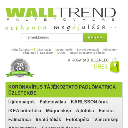
KERES
Ajándékutalvány
Alkalmazás
Megrendelés
Egyedi dekoráció
Ajánlatunk
cégeknek
Kapcsolat
Akciók
Ingyenes színminta kérése
KORONAVÍRUS TÁJÉKOZTATÓ PADLÓMATRICA
ÜZLETEKBE
Újdonságok
Faltetoválás
KARLSSON órák
IKEA bútorfólia
Mágneskép
Ajtófólia
Falióra
Falmatrica
Írható fóliák
Fotótapéta
Vászonkép