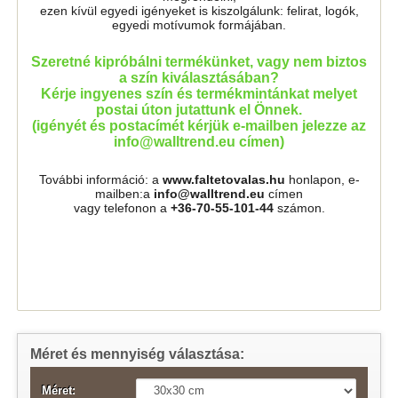
ezen kívül egyedi igényeket is kiszolgálunk: felirat, logók,
egyedi motívumok formájában.
Szeretné kipróbálni termékünket, vagy nem biztos
a szín kiválasztásában?
Kérje ingyenes szín és termékmintánkat melyet
postai úton jutattunk el Önnek.
(igényét és postacímét kérjük e-mailben jelezze az
info@walltrend.eu címen)
További információ: a
www.faltetovalas.hu
honlapon, e-
mailben:a
info@walltrend.eu
címen
vagy telefonon a
+36-70-55-101-44
számon.
Méret és mennyiség választása:
Méret: