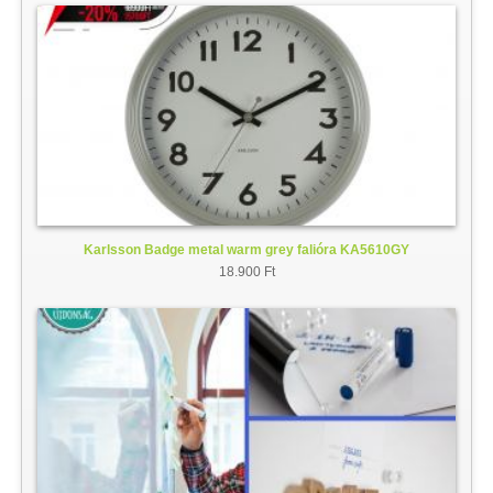
Karlsson Badge metal warm grey falióra KA5610GY
18.900 Ft