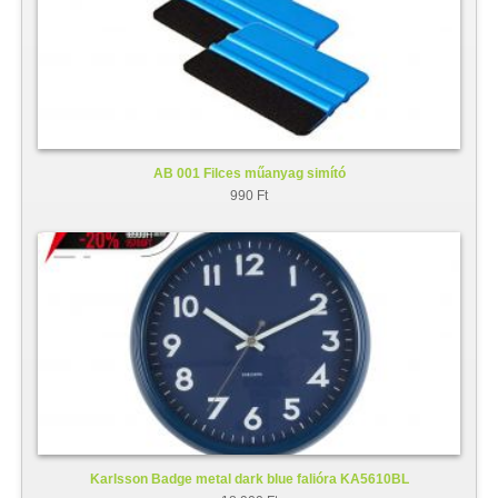
AB 001 Filces műanyag simító
990 Ft
Karlsson Badge metal dark blue falióra KA5610BL