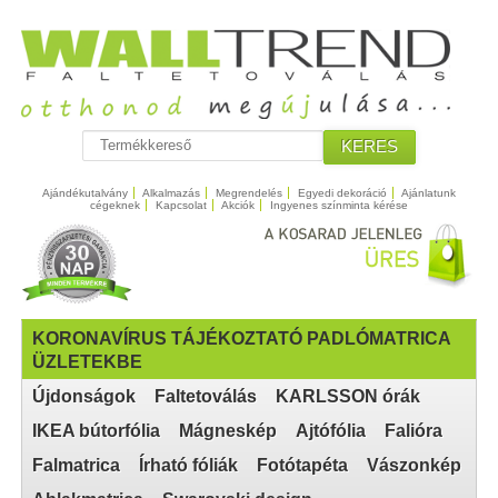
KERES
Ajándékutalvány
Alkalmazás
Megrendelés
Egyedi dekoráció
Ajánlatunk
cégeknek
Kapcsolat
Akciók
Ingyenes színminta kérése
KORONAVÍRUS TÁJÉKOZTATÓ PADLÓMATRICA
ÜZLETEKBE
Újdonságok
Faltetoválás
KARLSSON órák
IKEA bútorfólia
Mágneskép
Ajtófólia
Falióra
Falmatrica
Írható fóliák
Fotótapéta
Vászonkép