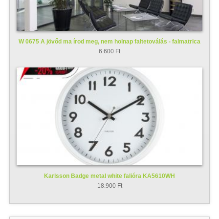
W 0675 A jövőd ma írod meg, nem holnap faltetoválás - falmatrica
6.600 Ft
Karlsson Badge metal white falióra KA5610WH
18.900 Ft