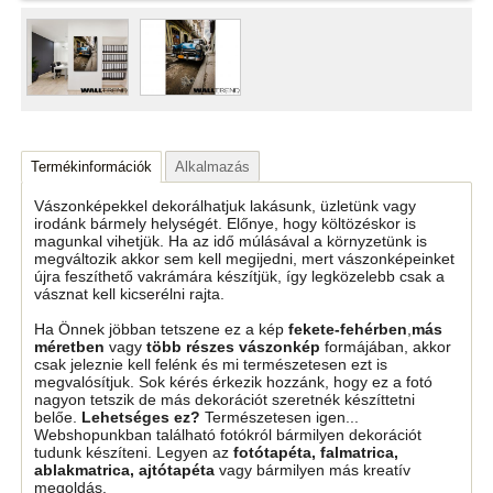
Termékinformációk
Alkalmazás
Vászonképekkel dekorálhatjuk lakásunk, üzletünk vagy
irodánk bármely helységét. Előnye, hogy költözéskor is
magunkal vihetjük. Ha az idő múlásával a környzetünk is
megváltozik akkor sem kell megijedni, mert vászonképeinket
újra feszíthető vakrámára készítjük, így legközelebb csak a
vásznat kell kicserélni rajta.
Ha Önnek jöbban tetszene ez a kép
fekete-fehérben
,
más
méretben
vagy
több részes vászonkép
formájában, akkor
csak jeleznie kell felénk és mi természetesen ezt is
megvalósítjuk. Sok kérés érkezik hozzánk, hogy ez a fotó
nagyon tetszik de más dekorációt szeretnék készíttetni
belőe.
Lehetséges ez?
Természetesen igen...
Webshopunkban található fotókról bármilyen dekorációt
tudunk készíteni. Legyen az
fotótapéta, falmatrica,
ablakmatrica, ajtótapéta
vagy bármilyen más kreatív
megoldás.