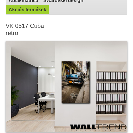
Ablakmatrica
Swarovski design
Akciós termékek
VK 0517 Cuba
retro