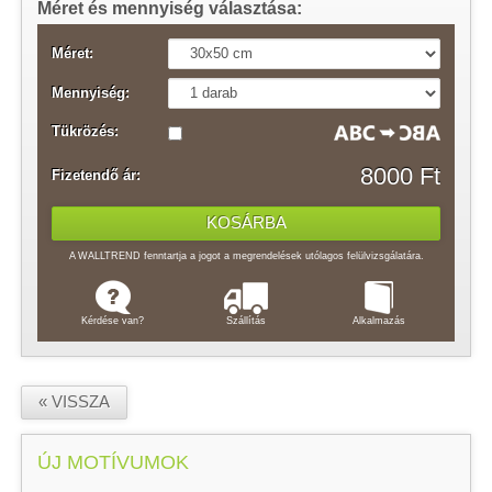
Méret és mennyiség választása:
Méret:
Mennyiség:
Tükrözés:
8000 Ft
Fizetendő ár:
A WALLTREND fenntartja a jogot a megrendelések utólagos felülvizsgálatára.
Kérdése van?
Szállítás
Alkalmazás
« VISSZA
ÚJ MOTÍVUMOK