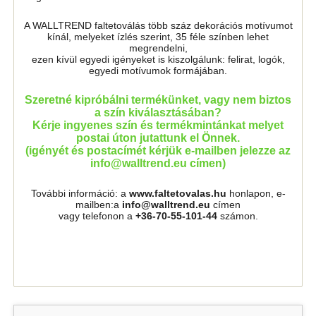
A WALLTREND faltetoválás több száz dekorációs motívumot
kínál, melyeket ízlés szerint, 35 féle színben lehet
megrendelni,
ezen kívül egyedi igényeket is kiszolgálunk: felirat, logók,
egyedi motívumok formájában.
Szeretné kipróbálni termékünket, vagy nem biztos
a szín kiválasztásában?
Kérje ingyenes szín és termékmintánkat melyet
postai úton jutattunk el Önnek.
(igényét és postacímét kérjük e-mailben jelezze az
info@walltrend.eu címen)
További információ: a
www.faltetovalas.hu
honlapon, e-
mailben:a
info@walltrend.eu
címen
vagy telefonon a
+36-70-55-101-44
számon.