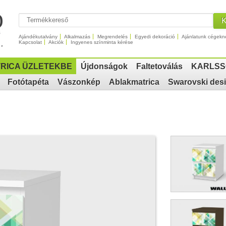
Ajándékutalvány
Alkalmazás
Megrendelés
Egyedi dekoráció
Ajánlatunk cégekn
Kapcsolat
Akciók
Ingyenes színminta kérése
RICA ÜZLETEKBE
Újdonságok
Faltetoválás
KARLSS
Fotótapéta
Vászonkép
Ablakmatrica
Swarovski des