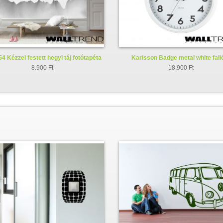
4 Kézzel festett hegyi táj fotótapéta
Karlsson Badge metal white fali
KA5610WH
8.900 Ft
18.900 Ft