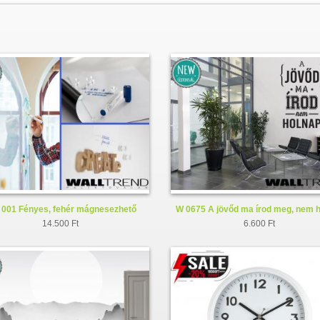
001 Fényes, fehér mágnesezhető
W 0675 A jövőd ma írod meg, nem 
whiteboard fólia
faltetoválás - falmatrica
14.500 Ft
6.600 Ft