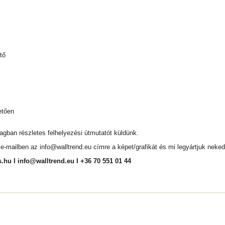
tő
etően
magban részletes felhelyezési útmutatót küldünk.
l e-mailben az
info@walltrend.eu
címre a képet/grafikát és mi legyártjuk neked
s.hu
I
info@walltrend.eu
I +36 70 551 01 44