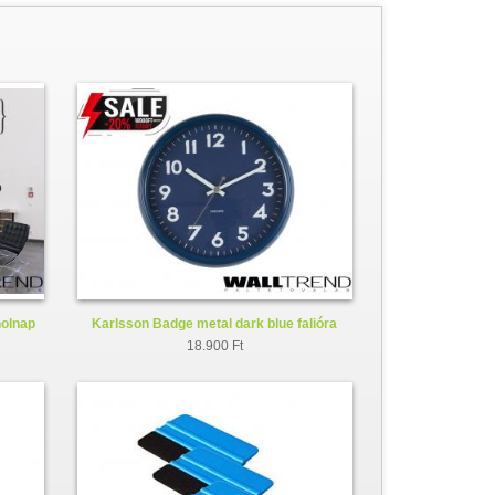
holnap
Karlsson Badge metal dark blue falióra
KA5610BL
18.900 Ft