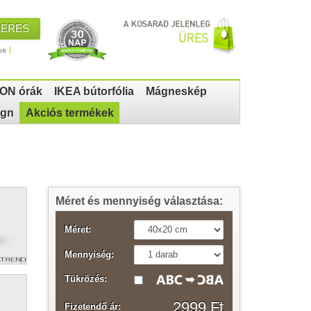
KERES
ek
ON órák
IKEA bútorfólia
Mágneskép
ign
Akciós termékek
Méret és mennyiség választása:
Méret:
Mennyiség:
Tükrözés:
2999 Ft
Fizetendő ár: