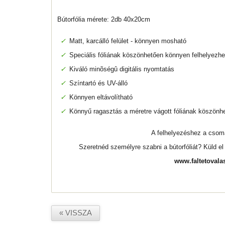
Bútorfólia mérete: 2db 40x20cm
✓
Matt, karcálló felület - könnyen mosható
✓
Speciális fóliának köszönhetően könnyen felhelyezhe
✓
Kiváló minõségû digitális nyomtatás
✓
Színtartó és UV-álló
✓
Könnyen eltávolítható
✓
Könnyű ragasztás a méretre vágott fóliának köszönh
A felhelyezéshez a cso
Szeretnéd személyre szabni a bútorfóliát? Küld e
www.faltetovala
« VISSZA