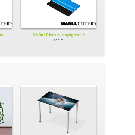
óra
AB 001 Filces műanyag simító
990 Ft