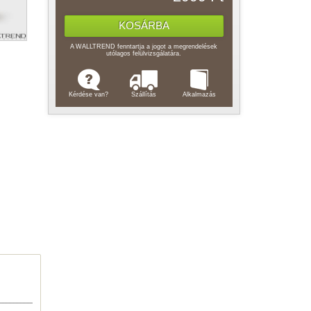
A WALLTREND fenntartja a jogot a megrendelések
utólagos felülvizsgálatára.
Kérdése van?
Szállítás
Alkalmazás