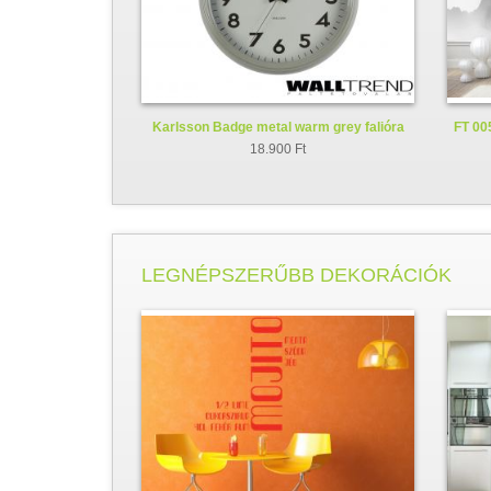
Karlsson Badge metal warm grey falióra
FT 005
KA5610GY
18.900 Ft
LEGNÉPSZERŰBB DEKORÁCIÓK