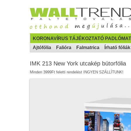
KORONAVÍRUS TÁJÉKOZTATÓ PADLÓMAT
Ajtófólia
Falióra
Falmatrica
Írható fóliák
IMK 213 New York utcakép bútorfólia
Minden 3999Ft feletti rendelést INGYEN SZÁLLÍTUNK!