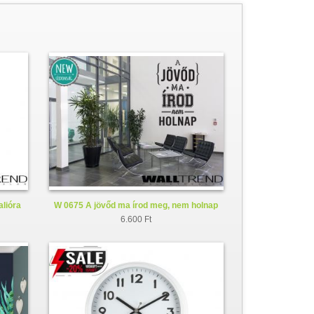
alióra
W 0675 A jövőd ma írod meg, nem holnap
faltetoválás - falmatrica
6.600 Ft