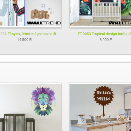
001 Fényes, fehér mágnesezhető
FT 0053 Tropical design fotótap
whiteboard fólia
14.500 Ft
8.900 Ft