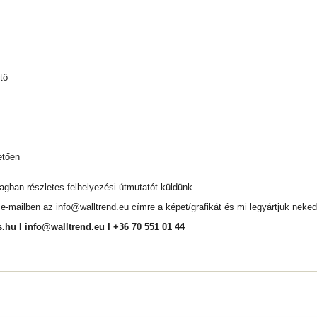
tő
etően
magban részletes felhelyezési útmutatót küldünk.
l e-mailben az
info@walltrend.eu
címre a képet/grafikát és mi legyártjuk neked
s.hu
I
info@walltrend.eu
I +36 70 551 01 44