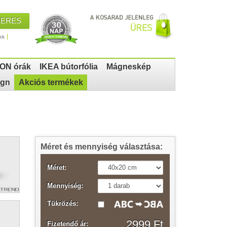
KERES
ek
ON órák
IKEA bútorfólia
Mágneskép
ign
Akciós termékek
Méret és mennyiség választása:
Méret:
Mennyiség:
Tükrözés:
2999 Ft
Fizetendő ár: