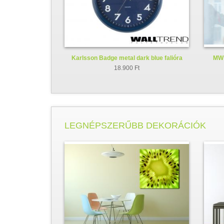
Karlsson Badge metal dark blue falióra
MW 
KA5610BL
18.900 Ft
LEGNÉPSZERŰBB DEKORÁCIÓK