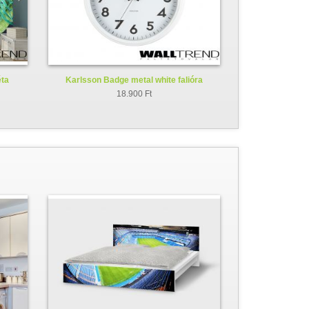
éta
Karlsson Badge metal white falióra
KA5610WH
18.900 Ft