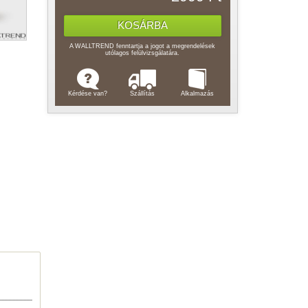
A WALLTREND fenntartja a jogot a megrendelések
utólagos felülvizsgálatára.
Kérdése van?
Szállítás
Alkalmazás