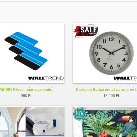
AB 001 Filces műanyag simító
Karlsson Badge metal warm grey f
KA5610GY
990 Ft
18.900 Ft