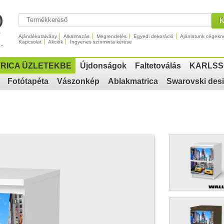
Ajándékutalvány
Alkalmazás
Megrendelés
Egyedi dekoráció
Ajánlatunk cégekn
Kapcsolat
Akciók
Ingyenes színminta kérése
RICA ÜZLETEKBE
Újdonságok
Faltetoválás
KARLSS
Fotótapéta
Vászonkép
Ablakmatrica
Swarovski des