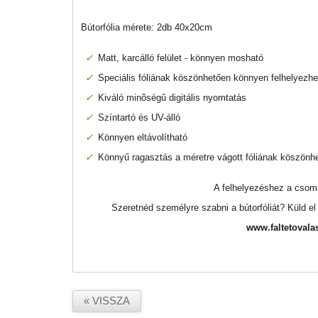
Bútorfólia mérete: 2db 40x20cm
✓
Matt, karcálló felület - könnyen mosható
✓
Speciális fóliának köszönhetően könnyen felhelyezhe
✓
Kiváló minõségû digitális nyomtatás
✓
Színtartó és UV-álló
✓
Könnyen eltávolítható
✓
Könnyű ragasztás a méretre vágott fóliának köszönh
A felhelyezéshez a cso
Szeretnéd személyre szabni a bútorfóliát? Küld e
www.faltetovala
« VISSZA