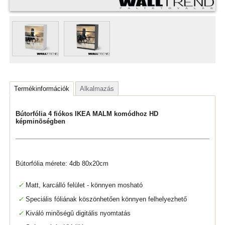
Termékinformációk
Alkalmazás
Bútorfólia 4 fiókos IKEA MALM komódhoz HD
képminõségben
Bútorfólia mérete: 4db 80x20cm
✓
Matt, karcálló felület - könnyen mosható
✓
Speciális fóliának köszönhetően könnyen felhelyezhető
✓
Kiváló minõségû digitális nyomtatás