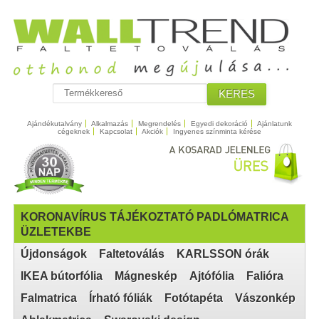
KERES
Ajándékutalvány
Alkalmazás
Megrendelés
Egyedi dekoráció
Ajánlatunk
cégeknek
Kapcsolat
Akciók
Ingyenes színminta kérése
KORONAVÍRUS TÁJÉKOZTATÓ PADLÓMATRICA
ÜZLETEKBE
Újdonságok
Faltetoválás
KARLSSON órák
IKEA bútorfólia
Mágneskép
Ajtófólia
Falióra
Falmatrica
Írható fóliák
Fotótapéta
Vászonkép