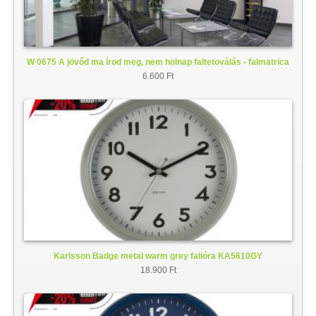
W 0675 A jövőd ma írod meg, nem holnap faltetoválás - falmatrica
6.600 Ft
Karlsson Badge metal warm grey falióra KA5610GY
18.900 Ft