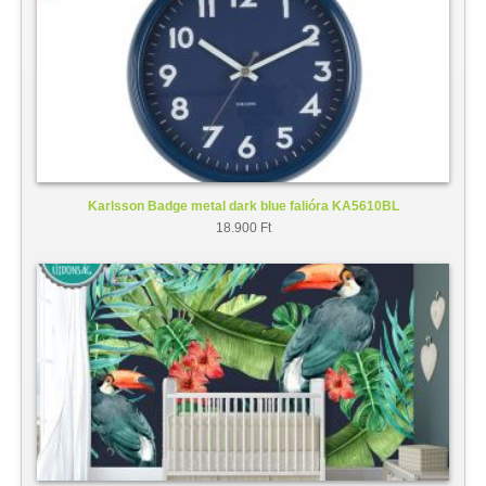
Karlsson Badge metal dark blue falióra KA5610BL
18.900 Ft