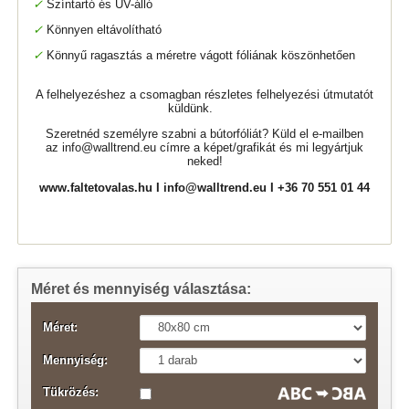
✓
Színtartó és UV-álló
✓
Könnyen eltávolítható
✓
Könnyű ragasztás a méretre vágott fóliának köszönhetően
A felhelyezéshez a csomagban részletes felhelyezési útmutatót
küldünk.
Szeretnéd személyre szabni a bútorfóliát? Küld el e-mailben
az
info@walltrend.eu
címre a képet/grafikát és mi legyártjuk
neked!
www.faltetovalas.hu
I
info@walltrend.eu
I +36 70 551 01 44
Méret és mennyiség választása:
Méret:
Mennyiség:
Tükrözés: