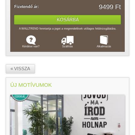
9499 Ft
Fizetendő ár:
A WALLTREND fenntartja a jogot a megrendelések utólagos felülvizsgálatára.
Kérdése van?
Szállítás
Alkalmazás
« VISSZA
ÚJ MOTÍVUMOK