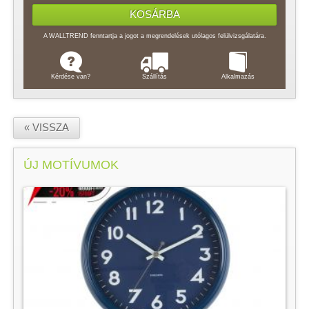
A WALLTREND fenntartja a jogot a megrendelések utólagos felülvizsgálatára.
Kérdése van?
Szállítás
Alkalmazás
« VISSZA
ÚJ MOTÍVUMOK