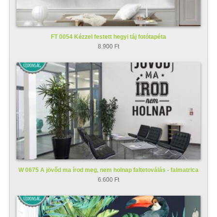
FT 0054 Kézzel festett hegyi táj fotótapéta
8.900 Ft
W 0675 A jövőd ma írod meg, nem holnap faltetoválás - falmatrica
6.600 Ft