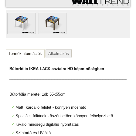
Termékinformációk
Alkalmazás
Bútorfólia IKEA LACK asztalra HD képminõségben
Bútorfólia mérete: 1db 55x55cm
✓
Matt, karcálló felület - könnyen mosható
✓
Speciális fóliának köszönhetően könnyen felhelyezhető
✓
Kiváló minõségû digitális nyomtatás
✓
Színtartó és UV-álló