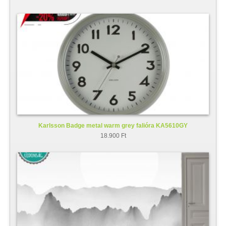
Karlsson Badge metal warm grey falióra KA5610GY
18.900 Ft