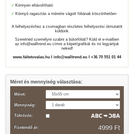
✓
Könnyen eltávolítható
✓
Könnyű ragasztás a méretre vágott fóliának köszönhetően
A felhelyezéshez a csomagban részletes felhelyezési útmutatót
küldünk.
Szeretnéd személyre szabni a bútorfóliát? Küld el e-mailben
az
info@walltrend.eu
címre a képet/grafikát és mi legyártjuk
neked!
www.faltetovalas.hu
I
info@walltrend.eu
I +36 70 551 01 44
Méret és mennyiség választása:
Méret:
Mennyiség:
Tükrözés:
4999 Ft
Fizetendő ár: