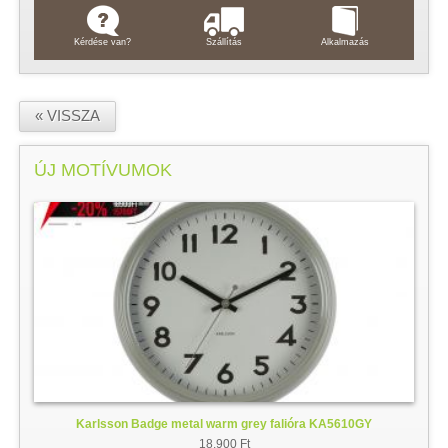
Kérdése van?
Szállítás
Alkalmazás
« VISSZA
ÚJ MOTÍVUMOK
Karlsson Badge metal warm grey falióra KA5610GY
18.900 Ft