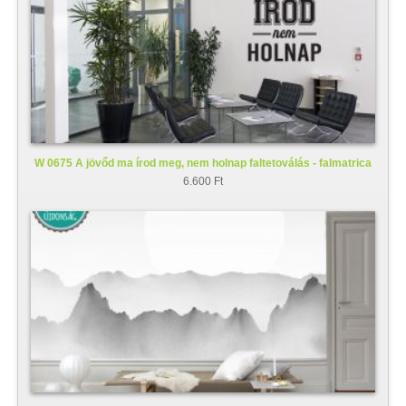
W 0675 A jövőd ma írod meg, nem holnap faltetoválás - falmatrica
6.600 Ft