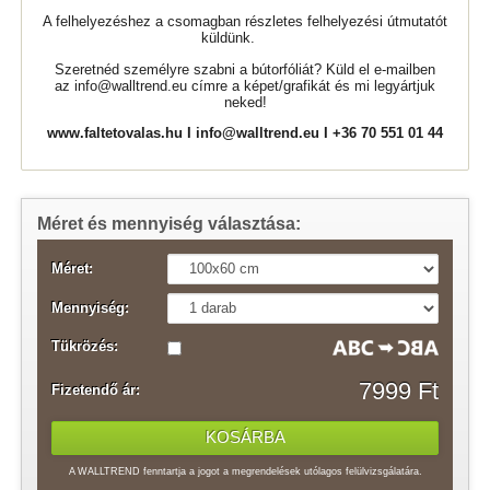
A felhelyezéshez a csomagban részletes felhelyezési útmutatót
küldünk.
Szeretnéd személyre szabni a bútorfóliát? Küld el e-mailben
az
info@walltrend.eu
címre a képet/grafikát és mi legyártjuk
neked!
www.faltetovalas.hu
I
info@walltrend.eu
I +36 70 551 01 44
Méret és mennyiség választása:
Méret:
Mennyiség:
Tükrözés:
7999 Ft
Fizetendő ár:
A WALLTREND fenntartja a jogot a megrendelések utólagos felülvizsgálatára.