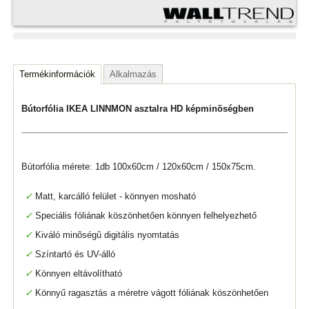
Termékinformációk
Alkalmazás
Bútorfólia IKEA LINNMON asztalra HD képminõségben
Bútorfólia mérete: 1db 100x60cm / 120x60cm / 150x75cm.
✓
Matt, karcálló felület - könnyen mosható
✓
Speciális fóliának köszönhetően könnyen felhelyezhető
✓
Kiváló minõségû digitális nyomtatás
✓
Színtartó és UV-álló
✓
Könnyen eltávolítható
✓
Könnyű ragasztás a méretre vágott fóliának köszönhetően