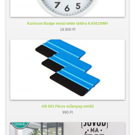
Karlsson Badge metal white falióra KA5610WH
18.900 Ft
AB 001 Filces műanyag simító
990 Ft