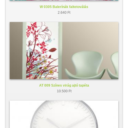
W 0305 Balerínák faltetoválás
2.640 Ft
AT 009 Színes virág ajtó tapéta
10.500 Ft