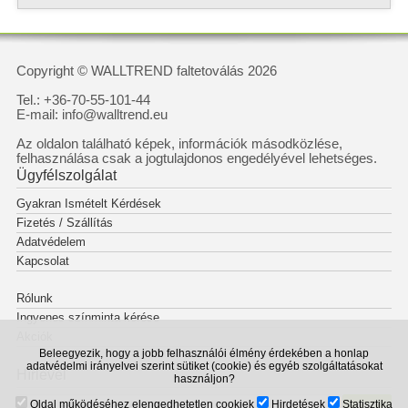
Copyright © WALLTREND faltetoválás 2026
Tel.: +36-70-55-101-44
E-mail: info@walltrend.eu
Az oldalon található képek, információk másodközlése,
felhasználása csak a jogtulajdonos engedélyével lehetséges.
Ügyfélszolgálat
Gyakran Ismételt Kérdések
Fizetés / Szállítás
Adatvédelem
Kapcsolat
Rólunk
Ingyenes színminta kérése
Akciók
Beleegyezik, hogy a jobb felhasználói élmény érdekében a honlap
adatvédelmi irányelvei szerint sütiket (cookie) és egyéb szolgáltatásokat
Hírlevél
használjon?
Oldal működéséhez elengedhetetlen cookiek
Hirdetések
Statisztika