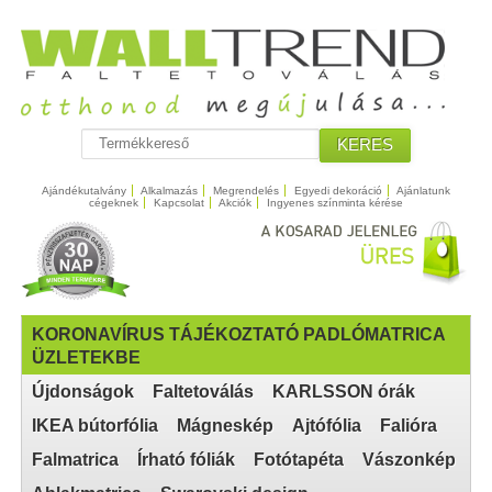
KERES
Ajándékutalvány
Alkalmazás
Megrendelés
Egyedi dekoráció
Ajánlatunk
cégeknek
Kapcsolat
Akciók
Ingyenes színminta kérése
KORONAVÍRUS TÁJÉKOZTATÓ PADLÓMATRICA
ÜZLETEKBE
Újdonságok
Faltetoválás
KARLSSON órák
IKEA bútorfólia
Mágneskép
Ajtófólia
Falióra
Falmatrica
Írható fóliák
Fotótapéta
Vászonkép