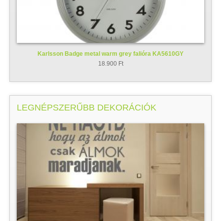
Karlsson Badge metal warm grey falióra KA5610GY
18.900 Ft
LEGNÉPSZERŰBB DEKORÁCIÓK