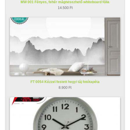
MW 001 Fényes, fehér mágnesezhető whiteboard fólia
14.500 Ft
FT 0054 Kézzel festett hegyi táj fotótapéta
8.900 Ft