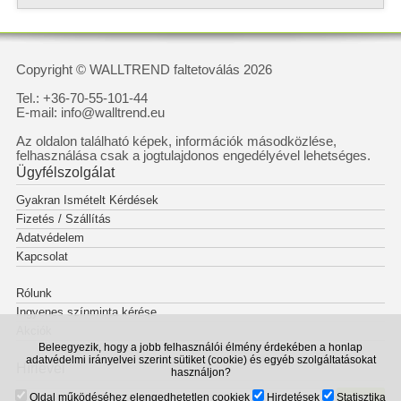
Copyright © WALLTREND faltetoválás 2026
Tel.: +36-70-55-101-44
E-mail: info@walltrend.eu
Az oldalon található képek, információk másodközlése,
felhasználása csak a jogtulajdonos engedélyével lehetséges.
Ügyfélszolgálat
Gyakran Ismételt Kérdések
Fizetés / Szállítás
Adatvédelem
Kapcsolat
Rólunk
Ingyenes színminta kérése
Akciók
Beleegyezik, hogy a jobb felhasználói élmény érdekében a honlap
adatvédelmi irányelvei szerint sütiket (cookie) és egyéb szolgáltatásokat
Hírlevél
használjon?
Oldal működéséhez elengedhetetlen cookiek
Hirdetések
Statisztika