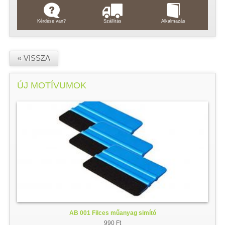
Kérdése van?
Szállítás
Alkalmazás
« VISSZA
ÚJ MOTÍVUMOK
AB 001 Filces műanyag simító
990 Ft