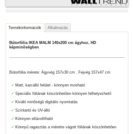
Termékinformációk
Alkalmazás
Bútorfólia IKEA MALM 140x200 cm ágyhoz, HD
képminõségben
Bútorfólia mérete: Ágyvég 157x30 cm , Fejvég 157x47 cm
✓
Matt, karcálló felület - könnyen mosható
✓
Speciális fóliának köszönhetően könnyen felhelyezhető
✓
Kiváló minõségû digitális nyomtatás
✓
Színtartó és UV-álló
✓
Könnyen eltávolítható
✓
Könnyű ragasztás a méretre vágott fóliának köszönhetően