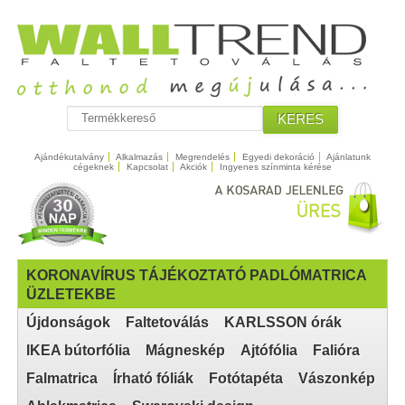
KERES
Ajándékutalvány
Alkalmazás
Megrendelés
Egyedi dekoráció
Ajánlatunk
cégeknek
Kapcsolat
Akciók
Ingyenes színminta kérése
KORONAVÍRUS TÁJÉKOZTATÓ PADLÓMATRICA
ÜZLETEKBE
Újdonságok
Faltetoválás
KARLSSON órák
IKEA bútorfólia
Mágneskép
Ajtófólia
Falióra
Falmatrica
Írható fóliák
Fotótapéta
Vászonkép