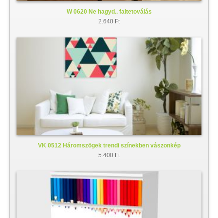
W 0620 Ne hagyd.. faltetoválás
2.640 Ft
VK 0512 Háromszögek trendi színekben vászonkép
5.400 Ft