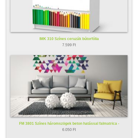
IMK 310 Színes ceruzák bútorfólia
7.599 Ft
FM 3801 Színes háromszögek beton hatással falmatrica -
faltetoválás
6.050 Ft