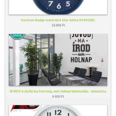
Karlsson Badge metal dark blue falióra KA5610BL
18.900 Ft
W 0675 A jövőd ma írod meg, nem holnap faltetoválás - falmatrica
6.600 Ft