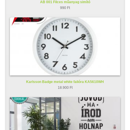
AB 001 Filces műanyag simító
990 Ft
Karlsson Badge metal white falióra KA5610WH
18.900 Ft