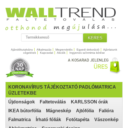
KERES
Ajándékutalvány
Alkalmazás
Megrendelés
Egyedi dekoráció
Ajánlatunk
cégeknek
Kapcsolat
Akciók
Ingyenes színminta kérése
KORONAVÍRUS TÁJÉKOZTATÓ PADLÓMATRICA
ÜZLETEKBE
Újdonságok
Faltetoválás
KARLSSON órák
IKEA bútorfólia
Mágneskép
Ajtófólia
Falióra
Falmatrica
Írható fóliák
Fotótapéta
Vászonkép