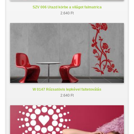
SZV 006 Utazd körbe a világot falmatrica
2.640 Ft
W 0147 Rózsatövis lepkével faltetoválás
2.640 Ft