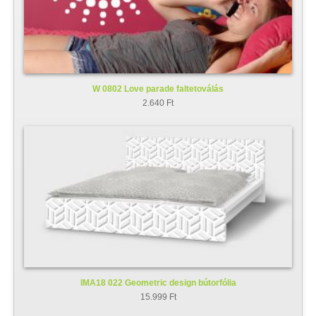
W 0802 Love parade faltetoválás
2.640 Ft
IMA18 022 Geometric design bútorfólia
15.999 Ft