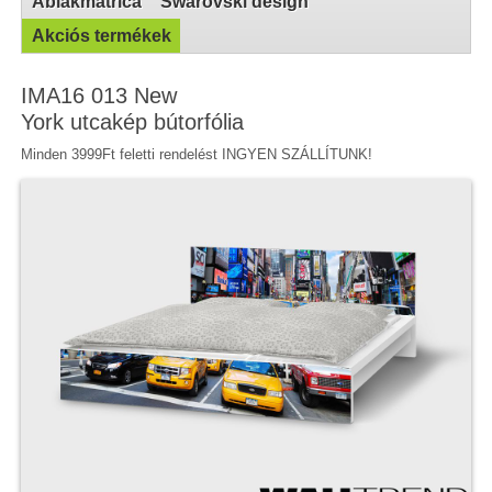
Ablakmatrica
Swarovski design
Akciós termékek
IMA16 013 New
York utcakép bútorfólia
Minden 3999Ft feletti rendelést INGYEN SZÁLLÍTUNK!