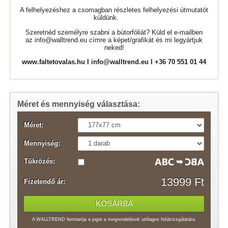
A felhelyezéshez a csomagban részletes felhelyezési útmutatót
küldünk.
Szeretnéd személyre szabni a bútorfóliát? Küld el e-mailben
az
info@walltrend.eu
címre a képet/grafikát és mi legyártjuk
neked!
www.faltetovalas.hu
I
info@walltrend.eu
I +36 70 551 01 44
Méret és mennyiség választása:
Méret:
Mennyiség:
Tükrözés:
13999 Ft
Fizetendő ár:
A WALLTREND fenntartja a jogot a megrendelések utólagos felülvizsgálatára.