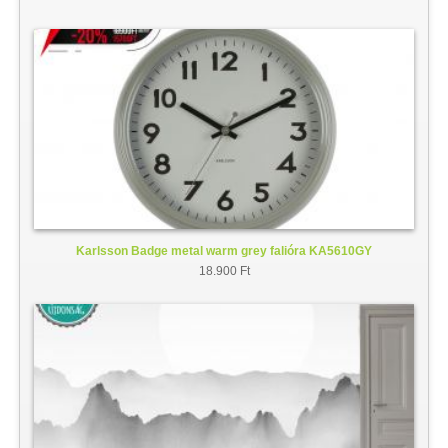
Karlsson Badge metal warm grey falióra KA5610GY
18.900 Ft