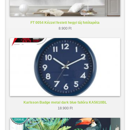
FT 0054 Kézzel festett hegyi táj fotótapéta
8.900 Ft
Karlsson Badge metal dark blue falióra KA5610BL
18.900 Ft