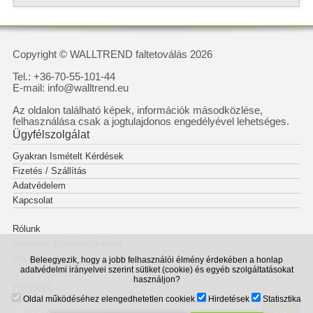
Copyright © WALLTREND faltetoválás 2026
Tel.: +36-70-55-101-44
E-mail: info@walltrend.eu
Az oldalon található képek, információk másodközlése,
felhasználása csak a jogtulajdonos engedélyével lehetséges.
Ügyfélszolgálat
Gyakran Ismételt Kérdések
Fizetés / Szállítás
Adatvédelem
Kapcsolat
Rólunk
Ingyenes színminta kérése
Akciók
Beleegyezik, hogy a jobb felhasználói élmény érdekében a honlap
adatvédelmi irányelvei szerint sütiket (cookie) és egyéb szolgáltatásokat
használjon?
Hírlevél
Oldal működéséhez elengedhetetlen cookiek
Hirdetések
Statisztika