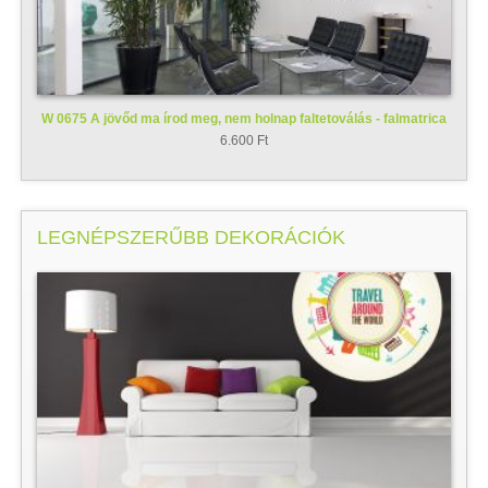
W 0675 A jövőd ma írod meg, nem holnap faltetoválás - falmatrica
6.600 Ft
LEGNÉPSZERŰBB DEKORÁCIÓK