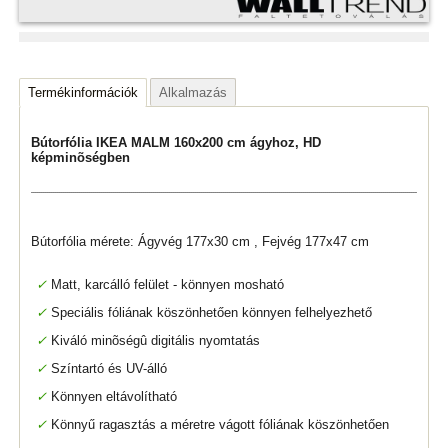
Termékinformációk
Alkalmazás
Bútorfólia IKEA MALM 160x200 cm ágyhoz, HD
képminõségben
Bútorfólia mérete: Ágyvég 177x30 cm , Fejvég 177x47 cm
✓
Matt, karcálló felület - könnyen mosható
✓
Speciális fóliának köszönhetően könnyen felhelyezhető
✓
Kiváló minõségû digitális nyomtatás
✓
Színtartó és UV-álló
✓
Könnyen eltávolítható
✓
Könnyű ragasztás a méretre vágott fóliának köszönhetően