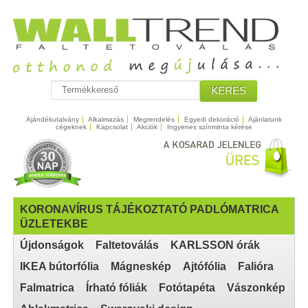
KERES
Ajándékutalvány
Alkalmazás
Megrendelés
Egyedi dekoráció
Ajánlatunk
cégeknek
Kapcsolat
Akciók
Ingyenes színminta kérése
KORONAVÍRUS TÁJÉKOZTATÓ PADLÓMATRICA
ÜZLETEKBE
Újdonságok
Faltetoválás
KARLSSON órák
IKEA bútorfólia
Mágneskép
Ajtófólia
Falióra
Falmatrica
Írható fóliák
Fotótapéta
Vászonkép