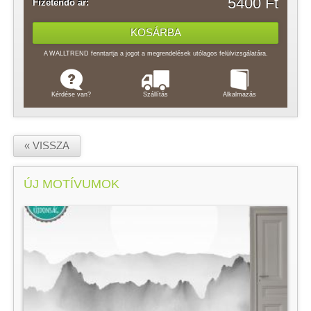
5400 Ft
Fizetendő ár:
A WALLTREND fenntartja a jogot a megrendelések utólagos felülvizsgálatára.
Kérdése van?
Szállítás
Alkalmazás
« VISSZA
ÚJ MOTÍVUMOK