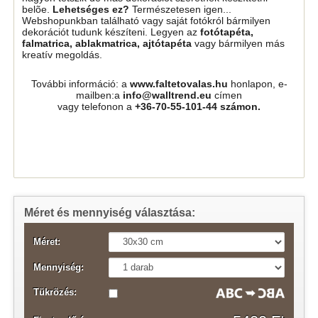
belõe.
Lehetséges ez?
Természetesen igen...
Webshopunkban található vagy saját fotókról bármilyen
dekorációt tudunk készíteni. Legyen az
fotótapéta,
falmatrica, ablakmatrica, ajtótapéta
vagy bármilyen más
kreatív megoldás.
További információ: a
www.faltetovalas.hu
honlapon, e-
mailben:a
info@walltrend.eu
címen
vagy telefonon a
+36-70-55-101-44 számon.
Méret és mennyiség választása:
Méret:
Mennyiség:
Tükrözés: