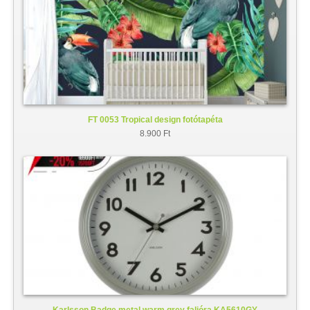
FT 0053 Tropical design fotótapéta
8.900 Ft
Karlsson Badge metal warm grey falióra KA5610GY