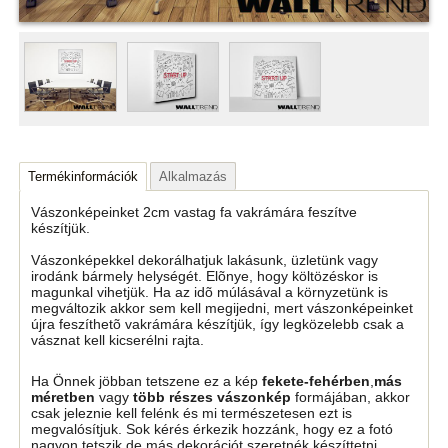
Termékinformációk
Alkalmazás
Vászonképeinket 2cm vastag fa vakrámára feszítve
készítjük.
Vászonképekkel dekorálhatjuk lakásunk, üzletünk vagy
irodánk bármely helységét. Elõnye, hogy költözéskor is
magunkal vihetjük. Ha az idõ múlásával a környzetünk is
megváltozik akkor sem kell megijedni, mert vászonképeinket
újra feszíthetõ vakrámára készítjük, így legközelebb csak a
vásznat kell kicserélni rajta.
Ha Önnek jöbban tetszene ez a kép
fekete-fehérben
,
más
méretben
vagy
több részes vászonkép
formájában, akkor
csak jeleznie kell felénk és mi természetesen ezt is
megvalósítjuk. Sok kérés érkezik hozzánk, hogy ez a fotó
nagyon tetszik de más dekorációt szeretnék készíttetni