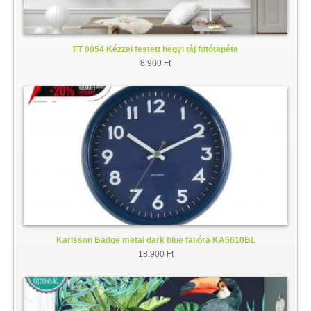
FT 0054 Kézzel festett hegyi táj fotótapéta
8.900 Ft
Karlsson Badge metal dark blue falióra KA5610BL
18.900 Ft