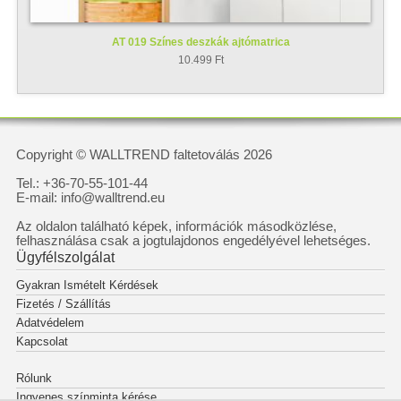
AT 019 Színes deszkák ajtómatrica
10.499 Ft
Copyright © WALLTREND faltetoválás 2026
Tel.: +36-70-55-101-44
E-mail: info@walltrend.eu
Az oldalon található képek, információk másodközlése,
felhasználása csak a jogtulajdonos engedélyével lehetséges.
Ügyfélszolgálat
Gyakran Ismételt Kérdések
Fizetés / Szállítás
Adatvédelem
Kapcsolat
Rólunk
Ingyenes színminta kérése