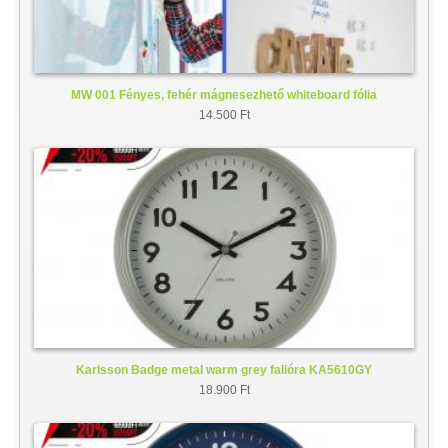
MW 001 Fényes, fehér mágnesezhető whiteboard fólia
14.500 Ft
Karlsson Badge metal warm grey falióra KA5610GY
18.900 Ft