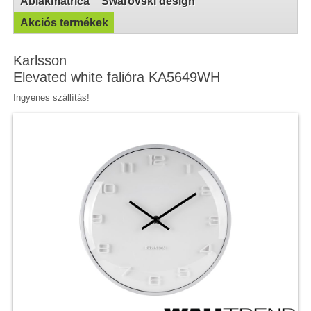
Ablakmatrica
Swarovski design
Akciós termékek
Karlsson
Elevated white falióra KA5649WH
Ingyenes szállítás!