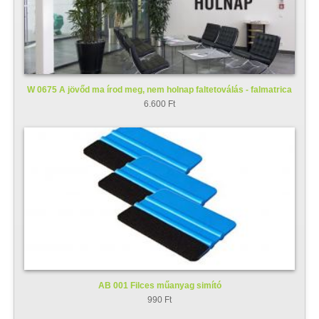
W 0675 A jövőd ma írod meg, nem holnap faltetoválás - falmatrica
6.600 Ft
AB 001 Filces műanyag simító
990 Ft