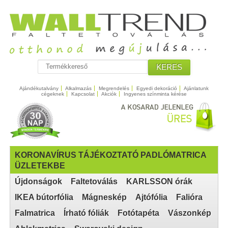
KERES
Ajándékutalvány
Alkalmazás
Megrendelés
Egyedi dekoráció
Ajánlatunk
cégeknek
Kapcsolat
Akciók
Ingyenes színminta kérése
KORONAVÍRUS TÁJÉKOZTATÓ PADLÓMATRICA
ÜZLETEKBE
Újdonságok
Faltetoválás
KARLSSON órák
IKEA bútorfólia
Mágneskép
Ajtófólia
Falióra
Falmatrica
Írható fóliák
Fotótapéta
Vászonkép