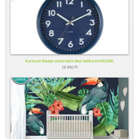
Karlsson Badge metal dark blue falióra KA5610BL
18.900 Ft