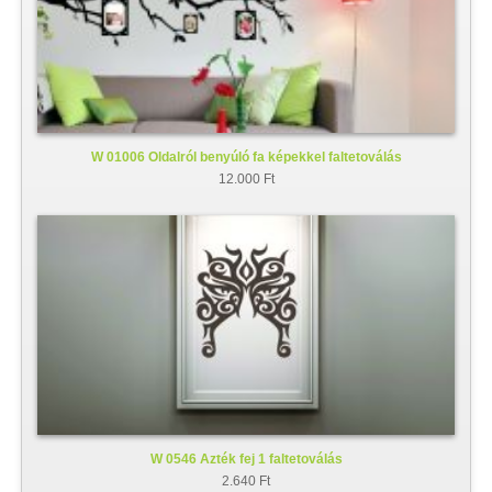
W 01006 Oldalról benyúló fa képekkel faltetoválás
12.000 Ft
W 0546 Azték fej 1 faltetoválás
2.640 Ft