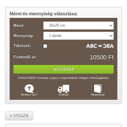
Méret és mennyiség választása:
Méret:
Mennyiség:
Tükrözés:
10500 Ft
Fizetendő ár:
A WALLTREND fenntartja a jogot a megrendelések utólagos felülvizsgálatára.
Kérdése van?
Szállítás
Alkalmazás
« VISSZA