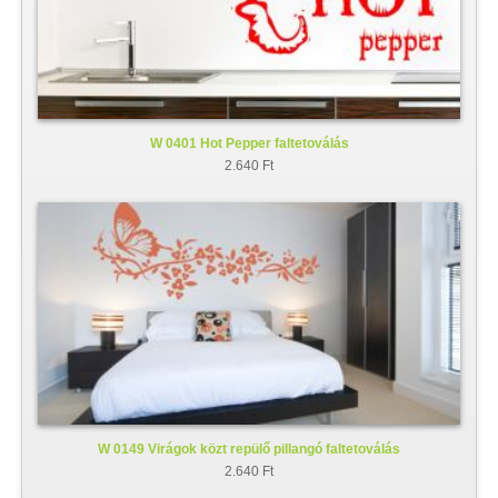
W 0401 Hot Pepper faltetoválás
2.640 Ft
W 0149 Virágok közt repülő pillangó faltetoválás
2.640 Ft