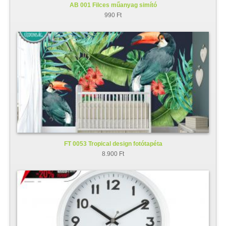
AB 001 Filces műanyag simító
990 Ft
FT 0053 Tropical design fotótapéta
8.900 Ft