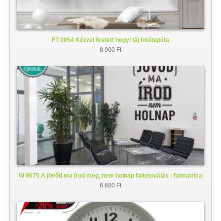
FT 0054 Kézzel festett hegyi táj fotótapéta
8.900 Ft
W 0675 A jövőd ma írod meg, nem holnap faltetoválás - falmatrica
6.600 Ft