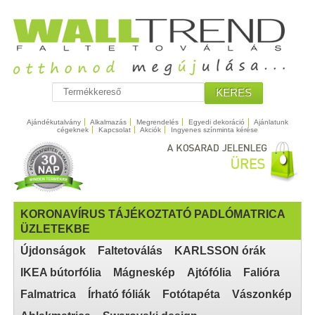
KERES
Ajándékutalvány
Alkalmazás
Megrendelés
Egyedi dekoráció
Ajánlatunk
cégeknek
Kapcsolat
Akciók
Ingyenes színminta kérése
KORONAVÍRUS TÁJÉKOZTATÓ PADLÓMATRICA
ÜZLETEKBE
Újdonságok
Faltetoválás
KARLSSON órák
IKEA bútorfólia
Mágneskép
Ajtófólia
Falióra
Falmatrica
Írható fóliák
Fotótapéta
Vászonkép