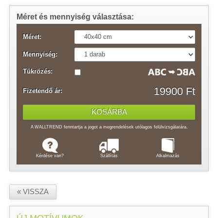
Méret és mennyiség választása:
Méret:
Mennyiség:
Tükrözés:
19900 Ft
Fizetendő ár:
A WALLTREND fenntartja a jogot a megrendelések utólagos felülvizsgálatára.
Kérdése van?
Szállítás
Alkalmazás
« VISSZA
ÚJ MOTÍVUMOK