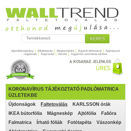
KERES
Ajándékutalvány
Alkalmazás
Megrendelés
Egyedi dekoráció
Ajánlatunk
cégeknek
Kapcsolat
Akciók
Ingyenes színminta kérése
KORONAVÍRUS TÁJÉKOZTATÓ PADLÓMATRICA
ÜZLETEKBE
Újdonságok
Faltetoválás
KARLSSON órák
IKEA bútorfólia
Mágneskép
Ajtófólia
Falióra
Falmatrica
Írható fóliák
Fotótapéta
Vászonkép