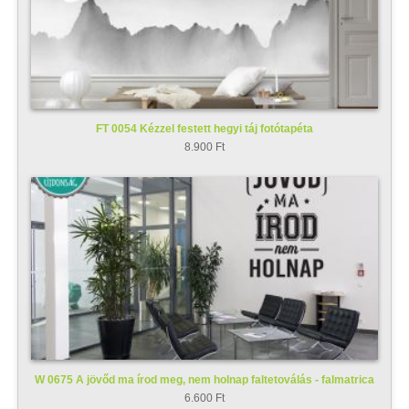
FT 0054 Kézzel festett hegyi táj fotótapéta
8.900 Ft
W 0675 A jövőd ma írod meg, nem holnap faltetoválás - falmatrica
6.600 Ft