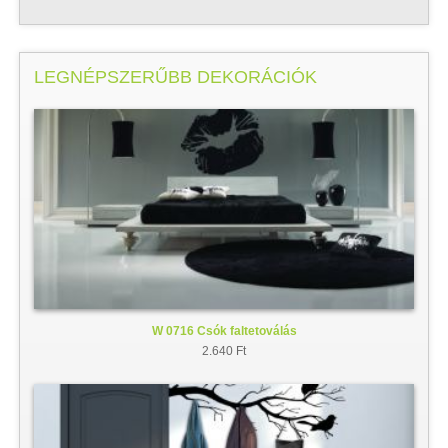
LEGNÉPSZERŰBB DEKORÁCIÓK
W 0716 Csók faltetoválás
2.640 Ft