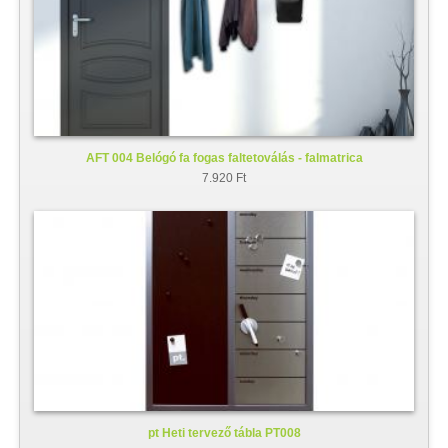
AFT 004 Belógó fa fogas faltetoválás - falmatrica
7.920 Ft
pt Heti tervező tábla PT008