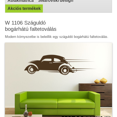
Ablakmatrica
Swarovski design
Akciós termékek
W 1106 Száguldó
bogárhátú faltetoválás
Modern környezetbe is beleillik egy száguldó bogárhátú faltetoválás.