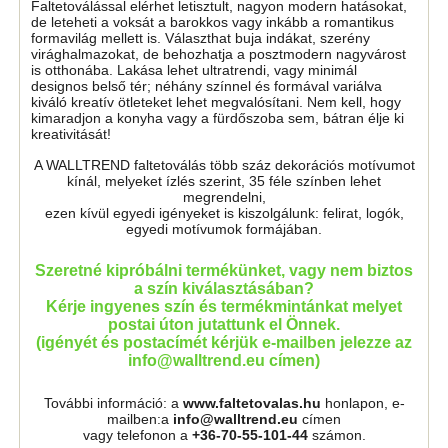
Faltetoválással elérhet letisztult, nagyon modern hatásokat,
de leteheti a voksát a barokkos vagy inkább a romantikus
formavilág mellett is. Választhat buja indákat, szerény
virághalmazokat, de behozhatja a posztmodern nagyvárost
is otthonába. Lakása lehet ultratrendi, vagy minimál
designos belső tér; néhány színnel és formával variálva
kiváló kreatív ötleteket lehet megvalósítani. Nem kell, hogy
kimaradjon a konyha vagy a fürdőszoba sem, bátran élje ki
kreativitását!
A WALLTREND faltetoválás több száz dekorációs motívumot
kínál, melyeket ízlés szerint, 35 féle színben lehet
megrendelni,
ezen kívül egyedi igényeket is kiszolgálunk: felirat, logók,
egyedi motívumok formájában.
Szeretné kipróbálni termékünket, vagy nem biztos
a szín kiválasztásában?
Kérje ingyenes szín és termékmintánkat melyet
postai úton jutattunk el Önnek.
(igényét és postacímét kérjük e-mailben jelezze az
info@walltrend.eu címen)
További információ: a
www.faltetovalas.hu
honlapon, e-
mailben:a
info@walltrend.eu
címen
vagy telefonon a
+36-70-55-101-44
számon.