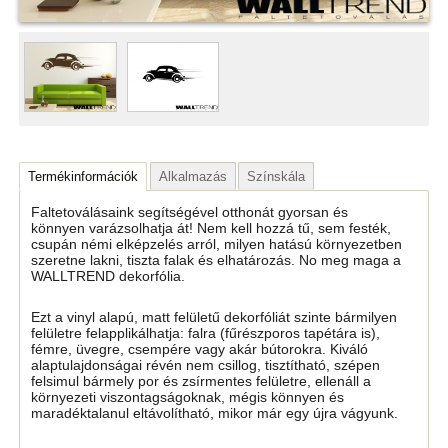
Termékinformációk
Alkalmazás
Színskála
Faltetoválásaink segítségével otthonát gyorsan és
könnyen varázsolhatja át! Nem kell hozzá tű, sem festék,
csupán némi elképzelés arról, milyen hatású környezetben
szeretne lakni, tiszta falak és elhatározás. No meg maga a
WALLTREND dekorfólia.
Ezt a vinyl alapú, matt felületű dekorfóliát szinte bármilyen
felületre felapplikálhatja: falra (fűrészporos tapétára is),
fémre, üvegre, csempére vagy akár bútorokra. Kiváló
alaptulajdonságai révén nem csillog, tisztítható, szépen
felsimul bármely por és zsírmentes felületre, ellenáll a
környezeti viszontagságoknak, mégis könnyen és
maradéktalanul eltávolítható, mikor már egy újra vágyunk.