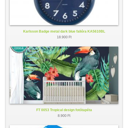
Karlsson Badge metal dark blue falióra KA5610BL
18.900 Ft
FT 0053 Tropical design fotótapéta
8.900 Ft