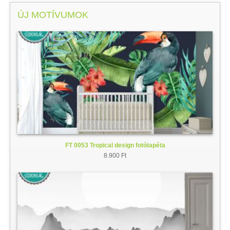
ÚJ MOTÍVUMOK
FT 0053 Tropical design fotótapéta
8.900 Ft