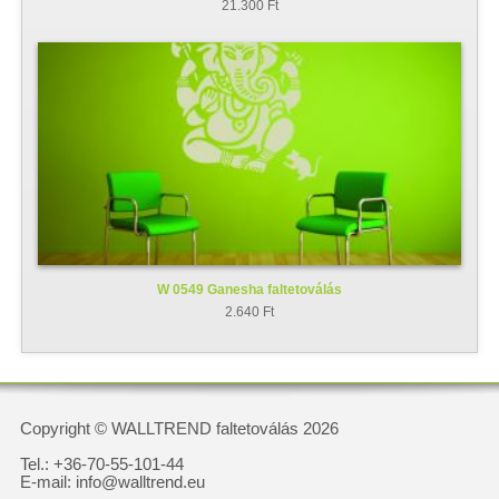
21.300 Ft
W 0549 Ganesha faltetoválás
2.640 Ft
Copyright © WALLTREND faltetoválás 2026
Tel.: +36-70-55-101-44
E-mail: info@walltrend.eu