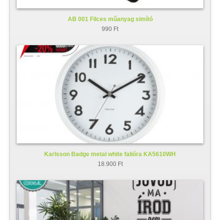
AB 001 Filces műanyag simító
990 Ft
Karlsson Badge metal white falióra KA5610WH
18.900 Ft