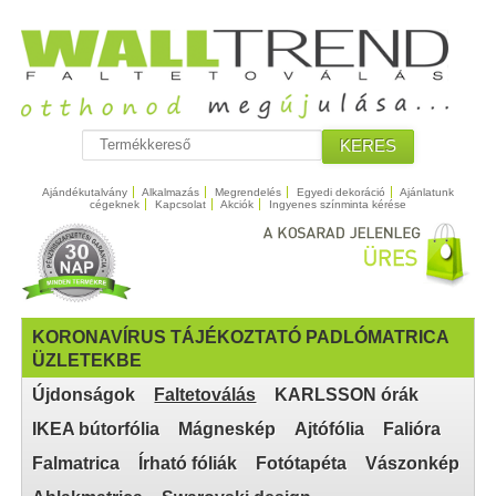
KERES
Ajándékutalvány
Alkalmazás
Megrendelés
Egyedi dekoráció
Ajánlatunk
cégeknek
Kapcsolat
Akciók
Ingyenes színminta kérése
KORONAVÍRUS TÁJÉKOZTATÓ PADLÓMATRICA
ÜZLETEKBE
Újdonságok
Faltetoválás
KARLSSON órák
IKEA bútorfólia
Mágneskép
Ajtófólia
Falióra
Falmatrica
Írható fóliák
Fotótapéta
Vászonkép