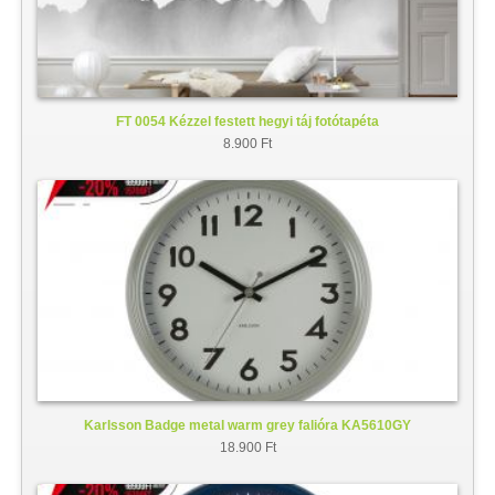
FT 0054 Kézzel festett hegyi táj fotótapéta
8.900 Ft
Karlsson Badge metal warm grey falióra KA5610GY
18.900 Ft