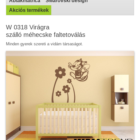
Ablakmatrica
Swarovski design
Akciós termékek
W 0318 Virágra
szálló méhecske faltetoválás
Minden gyerek szereti a vidám társaságot.