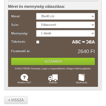
Méret és mennyiség választása:
Méret:
Szín:
Mennyiség:
Tükrözés:
2640 Ft
Fizetendő ár:
A WALLTREND fenntartja a jogot a megrendelések utólagos felülvizsgálatára.
Kérdése van?
Szállítás
Alkalmazás
« VISSZA