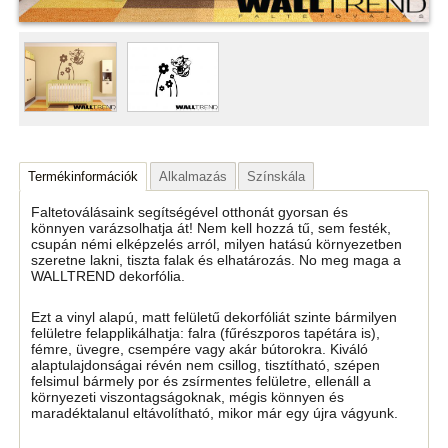
Termékinformációk
Alkalmazás
Színskála
Faltetoválásaink segítségével otthonát gyorsan és
könnyen varázsolhatja át! Nem kell hozzá tű, sem festék,
csupán némi elképzelés arról, milyen hatású környezetben
szeretne lakni, tiszta falak és elhatározás. No meg maga a
WALLTREND dekorfólia.
Ezt a vinyl alapú, matt felületű dekorfóliát szinte bármilyen
felületre felapplikálhatja: falra (fűrészporos tapétára is),
fémre, üvegre, csempére vagy akár bútorokra. Kiváló
alaptulajdonságai révén nem csillog, tisztítható, szépen
felsimul bármely por és zsírmentes felületre, ellenáll a
környezeti viszontagságoknak, mégis könnyen és
maradéktalanul eltávolítható, mikor már egy újra vágyunk.