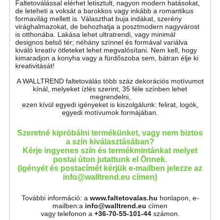
Faltetoválással elérhet letisztult, nagyon modern hatásokat,
de leteheti a voksát a barokkos vagy inkább a romantikus
formavilág mellett is. Választhat buja indákat, szerény
virághalmazokat, de behozhatja a posztmodern nagyvárost
is otthonába. Lakása lehet ultratrendi, vagy minimál
designos belső tér; néhány színnel és formával variálva
kiváló kreatív ötleteket lehet megvalósítani. Nem kell, hogy
kimaradjon a konyha vagy a fürdőszoba sem, bátran élje ki
kreativitását!
A WALLTREND faltetoválás több száz dekorációs motívumot
kínál, melyeket ízlés szerint, 35 féle színben lehet
megrendelni,
ezen kívül egyedi igényeket is kiszolgálunk: felirat, logók,
egyedi motívumok formájában.
Szeretné kipróbálni termékünket, vagy nem biztos
a szín kiválasztásában?
Kérje ingyenes szín és termékmintánkat melyet
postai úton jutattunk el Önnek.
(igényét és postacímét kérjük e-mailben jelezze az
info@walltrend.eu címen)
További információ: a
www.faltetovalas.hu
honlapon, e-
mailben:a
info@walltrend.eu
címen
vagy telefonon a
+36-70-55-101-44
számon.