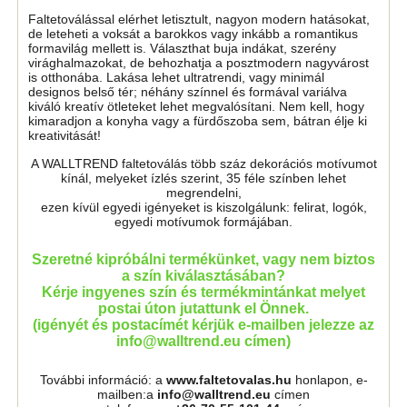
Faltetoválással elérhet letisztult, nagyon modern hatásokat,
de leteheti a voksát a barokkos vagy inkább a romantikus
formavilág mellett is. Választhat buja indákat, szerény
virághalmazokat, de behozhatja a posztmodern nagyvárost
is otthonába. Lakása lehet ultratrendi, vagy minimál
designos belső tér; néhány színnel és formával variálva
kiváló kreatív ötleteket lehet megvalósítani. Nem kell, hogy
kimaradjon a konyha vagy a fürdőszoba sem, bátran élje ki
kreativitását!
A WALLTREND faltetoválás több száz dekorációs motívumot
kínál, melyeket ízlés szerint, 35 féle színben lehet
megrendelni,
ezen kívül egyedi igényeket is kiszolgálunk: felirat, logók,
egyedi motívumok formájában.
Szeretné kipróbálni termékünket, vagy nem biztos
a szín kiválasztásában?
Kérje ingyenes szín és termékmintánkat melyet
postai úton jutattunk el Önnek.
(igényét és postacímét kérjük e-mailben jelezze az
info@walltrend.eu címen)
További információ: a
www.faltetovalas.hu
honlapon, e-
mailben:a
info@walltrend.eu
címen