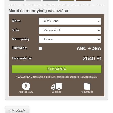
Méret és mennyiség választása:
Méret:
Szín:
Mennyiség:
Tükrözés:
2640 Ft
Fizetendő ár:
A WALLTREND fenntartja a jogot a megrendelések utólagos felülvizsgálatára.
Kérdése van?
Szállítás
Alkalmazás
« VISSZA