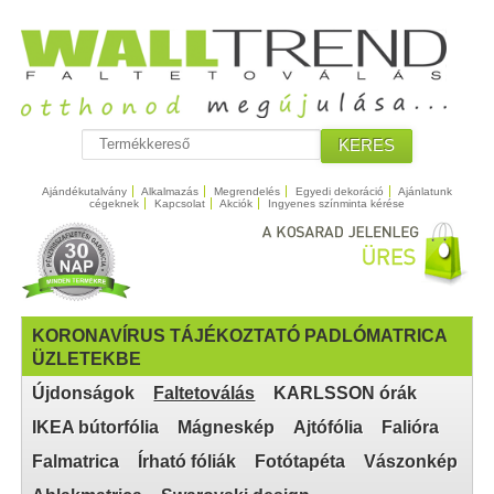
KERES
Ajándékutalvány
Alkalmazás
Megrendelés
Egyedi dekoráció
Ajánlatunk
cégeknek
Kapcsolat
Akciók
Ingyenes színminta kérése
KORONAVÍRUS TÁJÉKOZTATÓ PADLÓMATRICA
ÜZLETEKBE
Újdonságok
Faltetoválás
KARLSSON órák
IKEA bútorfólia
Mágneskép
Ajtófólia
Falióra
Falmatrica
Írható fóliák
Fotótapéta
Vászonkép