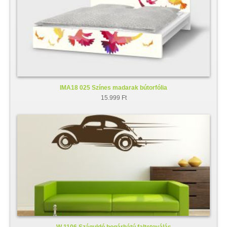
IMA18 025 Színes madarak bútorfólia
15.999 Ft
W 1106 Száguldó bogárhátú faltetoválás