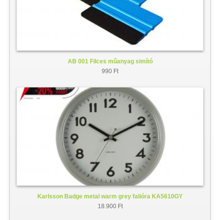
AB 001 Filces műanyag simító
990 Ft
Karlsson Badge metal warm grey falióra KA5610GY
18.900 Ft