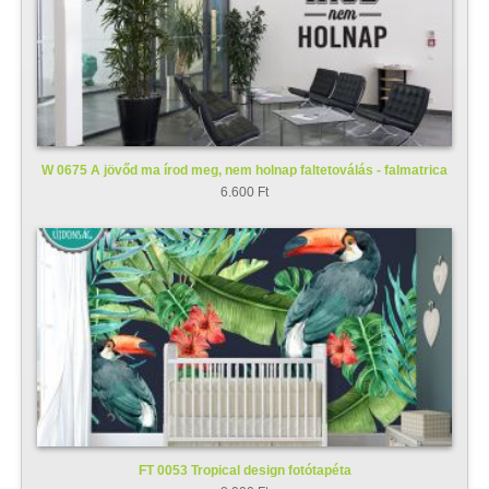
W 0675 A jövőd ma írod meg, nem holnap faltetoválás - falmatrica
6.600 Ft
FT 0053 Tropical design fotótapéta