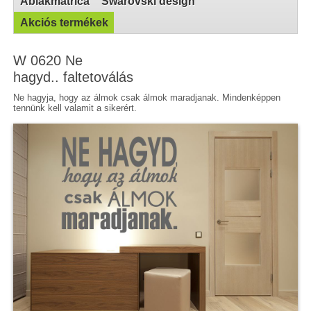
Ablakmatrica
Swarovski design
Akciós termékek
W 0620 Ne
hagyd.. faltetoválás
Ne hagyja, hogy az álmok csak álmok maradjanak. Mindenképpen
tennünk kell valamit a sikerért.