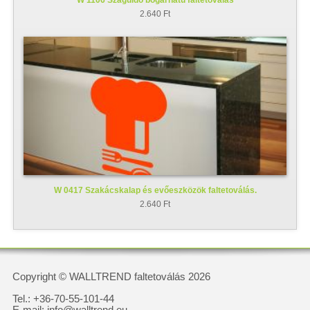
2.640 Ft
W 0417 Szakácskalap és evőeszközök faltetoválás.
2.640 Ft
Copyright © WALLTREND faltetoválás 2026
Tel.: +36-70-55-101-44