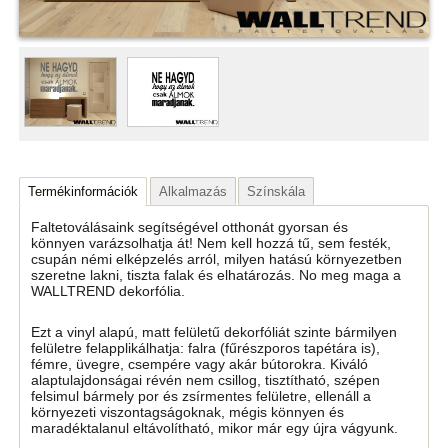
Termékinformációk
Alkalmazás
Színskála
Faltetoválásaink segítségével otthonát gyorsan és
könnyen varázsolhatja át! Nem kell hozzá tű, sem festék,
csupán némi elképzelés arról, milyen hatású környezetben
szeretne lakni, tiszta falak és elhatározás. No meg maga a
WALLTREND dekorfólia.
Ezt a vinyl alapú, matt felületű dekorfóliát szinte bármilyen
felületre felapplikálhatja: falra (fűrészporos tapétára is),
fémre, üvegre, csempére vagy akár bútorokra. Kiváló
alaptulajdonságai révén nem csillog, tisztítható, szépen
felsimul bármely por és zsírmentes felületre, ellenáll a
környezeti viszontagságoknak, mégis könnyen és
maradéktalanul eltávolítható, mikor már egy újra vágyunk.