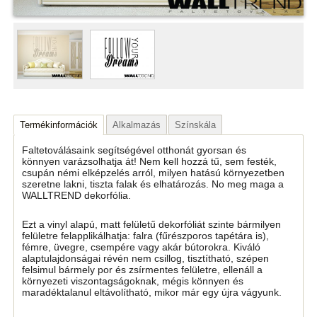
Termékinformációk
Alkalmazás
Színskála
Faltetoválásaink segítségével otthonát gyorsan és
könnyen varázsolhatja át! Nem kell hozzá tű, sem festék,
csupán némi elképzelés arról, milyen hatású környezetben
szeretne lakni, tiszta falak és elhatározás. No meg maga a
WALLTREND dekorfólia.
Ezt a vinyl alapú, matt felületű dekorfóliát szinte bármilyen
felületre felapplikálhatja: falra (fűrészporos tapétára is),
fémre, üvegre, csempére vagy akár bútorokra. Kiváló
alaptulajdonságai révén nem csillog, tisztítható, szépen
felsimul bármely por és zsírmentes felületre, ellenáll a
környezeti viszontagságoknak, mégis könnyen és
maradéktalanul eltávolítható, mikor már egy újra vágyunk.