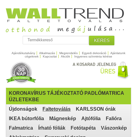
KERES
Ajándékutalvány
Alkalmazás
Megrendelés
Egyedi dekoráció
Ajánlatunk
cégeknek
Kapcsolat
Akciók
Ingyenes színminta kérése
KORONAVÍRUS TÁJÉKOZTATÓ PADLÓMATRICA
ÜZLETEKBE
Újdonságok
Faltetoválás
KARLSSON órák
IKEA bútorfólia
Mágneskép
Ajtófólia
Falióra
Falmatrica
Írható fóliák
Fotótapéta
Vászonkép