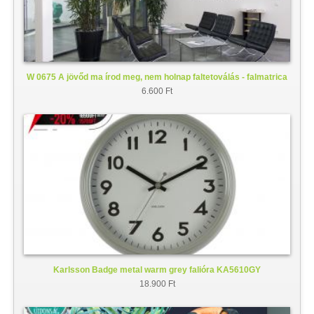
W 0675 A jövőd ma írod meg, nem holnap faltetoválás - falmatrica
6.600 Ft
Karlsson Badge metal warm grey falióra KA5610GY
18.900 Ft