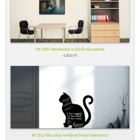
VK 0503 Manhattan a vízről vászonkép
4.800 Ft
W 1512 Macskás krétával írható falmatrica