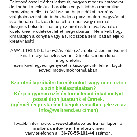
Faltetoválással elérhet letisztult, nagyon modern hatásokat,
de leteheti a voksát a barokkos vagy inkább a romantikus
formavilág mellett is. Választhat buja indákat, szerény
virághalmazokat, de behozhatja a posztmodern nagyvárost
is otthonába. Lakása lehet ultratrendi, vagy minimál
designos belső tér; néhány színnel és formával variálva
kiváló kreatív ötleteket lehet megvalósítani. Nem kell, hogy
kimaradjon a konyha vagy a fürdőszoba sem, bátran élje ki
kreativitását!
A WALLTREND faltetoválás több száz dekorációs motívumot
kínál, melyeket ízlés szerint, 35 féle színben lehet
megrendelni,
ezen kívül egyedi igényeket is kiszolgálunk: felirat, logók,
egyedi motívumok formájában.
Szeretné kipróbálni termékünket, vagy nem biztos
a szín kiválasztásában?
Kérje ingyenes szín és termékmintánkat melyet
postai úton jutattunk el Önnek.
(igényét és postacímét kérjük e-mailben jelezze az
info@walltrend.eu címen)
További információ: a
www.faltetovalas.hu
honlapon, e-
mailben:a
info@walltrend.eu
címen
vagy telefonon a
+36-70-55-101-44
számon.