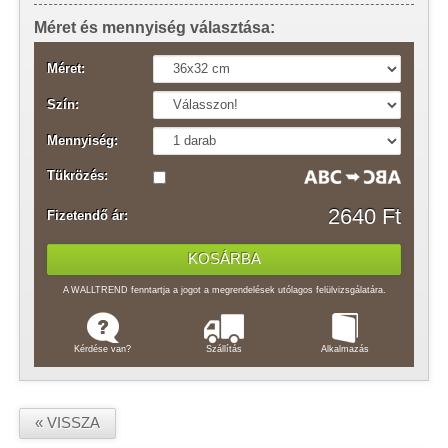
Méret és mennyiség választása:
Méret:
Szín:
Mennyiség:
Tükrözés:
2640 Ft
Fizetendő ár:
A WALLTREND fenntartja a jogot a megrendelések utólagos felülvizsgálatára.
Kérdése van?
Szállítás
Alkalmazás
« VISSZA