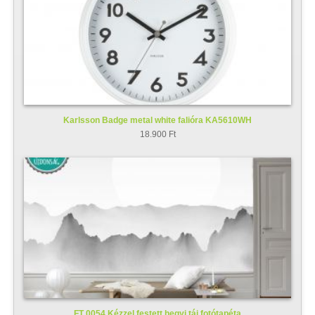
Karlsson Badge metal white falióra KA5610WH
18.900 Ft
FT 0054 Kézzel festett hegyi táj fotótapéta