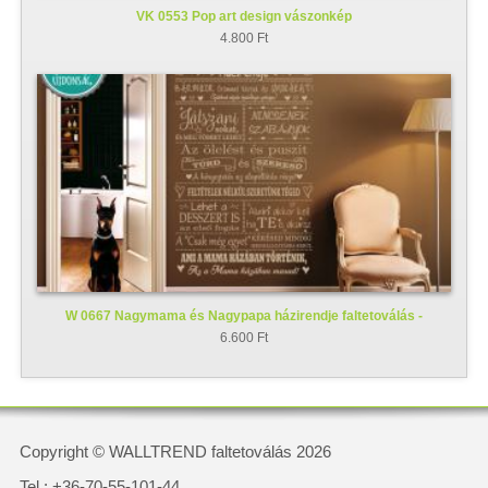
VK 0553 Pop art design vászonkép
4.800 Ft
W 0667 Nagymama és Nagypapa házirendje faltetoválás -
falmatrica
6.600 Ft
Copyright © WALLTREND faltetoválás 2026
Tel.: +36-70-55-101-44