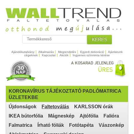
KERES
Ajándékutalvány
Alkalmazás
Megrendelés
Egyedi dekoráció
Ajánlatunk
cégeknek
Kapcsolat
Akciók
Ingyenes színminta kérése
KORONAVÍRUS TÁJÉKOZTATÓ PADLÓMATRICA
ÜZLETEKBE
Újdonságok
Faltetoválás
KARLSSON órák
IKEA bútorfólia
Mágneskép
Ajtófólia
Falióra
Falmatrica
Írható fóliák
Fotótapéta
Vászonkép