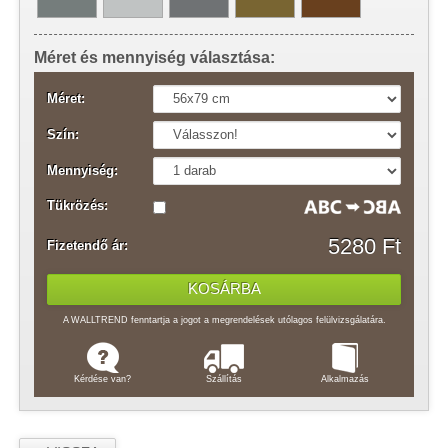
Méret és mennyiség választása:
Méret:
Szín:
Mennyiség:
Tükrözés:
5280 Ft
Fizetendő ár:
A WALLTREND fenntartja a jogot a megrendelések utólagos felülvizsgálatára.
Kérdése van?
Szállítás
Alkalmazás