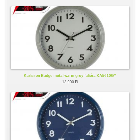
Karlsson Badge metal warm grey falióra KA5610GY
18.900 Ft