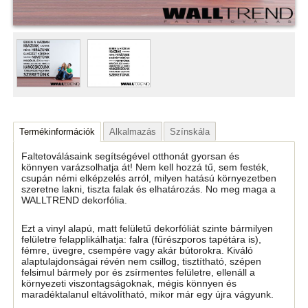
Termékinformációk
Alkalmazás
Színskála
Faltetoválásaink segítségével otthonát gyorsan és
könnyen varázsolhatja át! Nem kell hozzá tű, sem festék,
csupán némi elképzelés arról, milyen hatású környezetben
szeretne lakni, tiszta falak és elhatározás. No meg maga a
WALLTREND dekorfólia.
Ezt a vinyl alapú, matt felületű dekorfóliát szinte bármilyen
felületre felapplikálhatja: falra (fűrészporos tapétára is),
fémre, üvegre, csempére vagy akár bútorokra. Kiváló
alaptulajdonságai révén nem csillog, tisztítható, szépen
felsimul bármely por és zsírmentes felületre, ellenáll a
környezeti viszontagságoknak, mégis könnyen és
maradéktalanul eltávolítható, mikor már egy újra vágyunk.