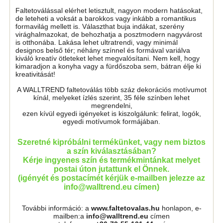
Faltetoválással elérhet letisztult, nagyon modern hatásokat,
de leteheti a voksát a barokkos vagy inkább a romantikus
formavilág mellett is. Választhat buja indákat, szerény
virághalmazokat, de behozhatja a posztmodern nagyvárost
is otthonába. Lakása lehet ultratrendi, vagy minimál
designos belső tér; néhány színnel és formával variálva
kiváló kreatív ötleteket lehet megvalósítani. Nem kell, hogy
kimaradjon a konyha vagy a fürdőszoba sem, bátran élje ki
kreativitását!
A WALLTREND faltetoválás több száz dekorációs motívumot
kínál, melyeket ízlés szerint, 35 féle színben lehet
megrendelni,
ezen kívül egyedi igényeket is kiszolgálunk: felirat, logók,
egyedi motívumok formájában.
Szeretné kipróbálni termékünket, vagy nem biztos
a szín kiválasztásában?
Kérje ingyenes szín és termékmintánkat melyet
postai úton jutattunk el Önnek.
(igényét és postacímét kérjük e-mailben jelezze az
info@walltrend.eu címen)
További információ: a
www.faltetovalas.hu
honlapon, e-
mailben:a
info@walltrend.eu
címen