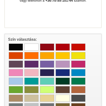
vagy telefonon a
+36-70-55-101-44
számon.
Szín választása: