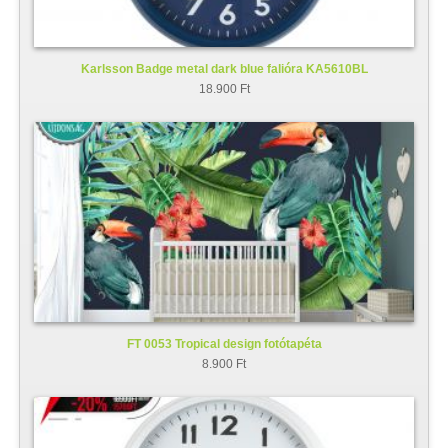
Karlsson Badge metal dark blue falióra KA5610BL
18.900 Ft
FT 0053 Tropical design fotótapéta
8.900 Ft