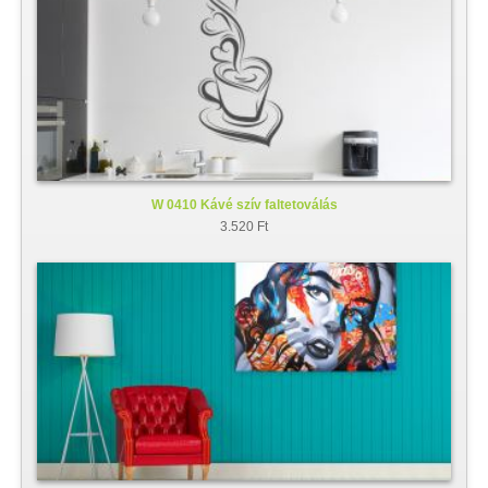
W 0410 Kávé szív faltetoválás
3.520 Ft