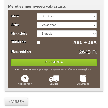
Méret és mennyiség választása:
Méret:
Szín:
Mennyiség:
Tükrözés:
2640 Ft
Fizetendő ár:
A WALLTREND fenntartja a jogot a megrendelések utólagos felülvizsgálatára.
Kérdése van?
Szállítás
Alkalmazás
« VISSZA