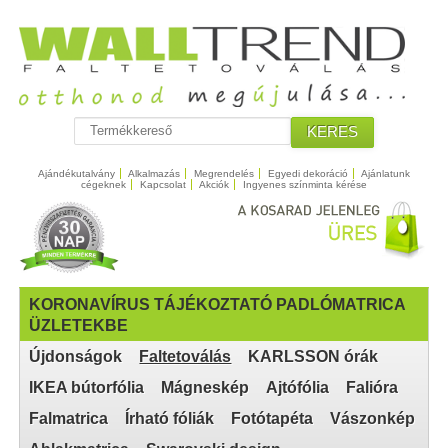
KERES
Ajándékutalvány
Alkalmazás
Megrendelés
Egyedi dekoráció
Ajánlatunk
cégeknek
Kapcsolat
Akciók
Ingyenes színminta kérése
KORONAVÍRUS TÁJÉKOZTATÓ PADLÓMATRICA
ÜZLETEKBE
Újdonságok
Faltetoválás
KARLSSON órák
IKEA bútorfólia
Mágneskép
Ajtófólia
Falióra
Falmatrica
Írható fóliák
Fotótapéta
Vászonkép