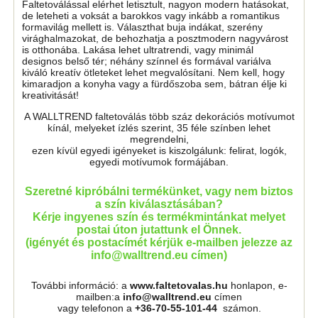
Faltetoválással elérhet letisztult, nagyon modern hatásokat,
de leteheti a voksát a barokkos vagy inkább a romantikus
formavilág mellett is. Választhat buja indákat, szerény
virághalmazokat, de behozhatja a posztmodern nagyvárost
is otthonába. Lakása lehet ultratrendi, vagy minimál
designos belső tér; néhány színnel és formával variálva
kiváló kreatív ötleteket lehet megvalósítani. Nem kell, hogy
kimaradjon a konyha vagy a fürdőszoba sem, bátran élje ki
kreativitását!
A WALLTREND faltetoválás több száz dekorációs motívumot
kínál, melyeket ízlés szerint, 35 féle színben lehet
megrendelni,
ezen kívül egyedi igényeket is kiszolgálunk: felirat, logók,
egyedi motívumok formájában.
Szeretné kipróbálni termékünket, vagy nem biztos
a szín kiválasztásában?
Kérje ingyenes szín és termékmintánkat melyet
postai úton jutattunk el Önnek.
(igényét és postacímét kérjük e-mailben jelezze az
info@walltrend.eu címen)
További információ: a
www.faltetovalas.hu
honlapon, e-
mailben:a
info@walltrend.eu
címen
vagy telefonon a
+36-70-55-101-44
számon.