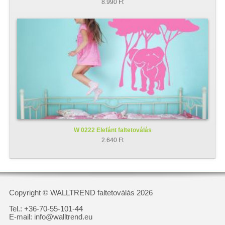
8.990 Ft
W 0222 Elefánt faltetoválás
2.640 Ft
Copyright © WALLTREND faltetoválás 2026
Tel.: +36-70-55-101-44
E-mail: info@walltrend.eu