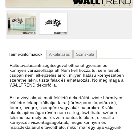
Termékinformációk
Alkalmazás
Színskála
Faltetoválásaink segítségével otthonát gyorsan és
könnyen varázsolhatja át! Nem kell hozzá tű, sem festék,
csupán némi elképzelés arról, milyen hatású környezetben
szeretne lakni, tiszta falak és elhatározás. No meg maga a
WALLTREND dekorfólia.
Ezt a vinyl alapú, matt felületű dekorfóliát szinte bármilyen
felületre felapplikálhatja: falra (fűrészporos tapétára is),
fémre, üvegre, csempére vagy akár bútorokra. Kiváló
alaptulajdonságai révén nem csillog, tisztítható, szépen
felsimul bármely por és zsírmentes felületre, ellenáll a
környezeti viszontagságoknak, mégis könnyen és
maradéktalanul eltávolítható, mikor már egy újra vágyunk.