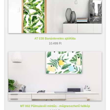
AT 038 Banánleveles ajtófólia
10.499 Ft
MT 002 Pálmalevél mintás - mágnesezhető falikép