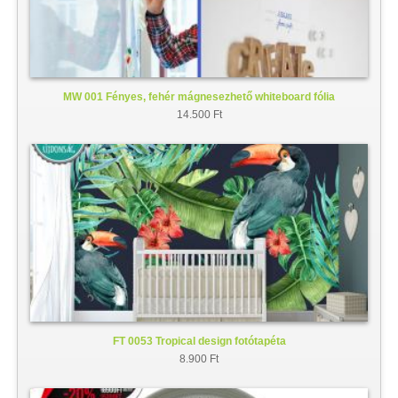
MW 001 Fényes, fehér mágnesezhető whiteboard fólia
14.500 Ft
FT 0053 Tropical design fotótapéta
8.900 Ft