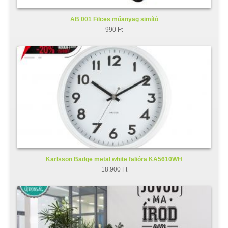
AB 001 Filces műanyag simító
990 Ft
Karlsson Badge metal white falióra KA5610WH
18.900 Ft