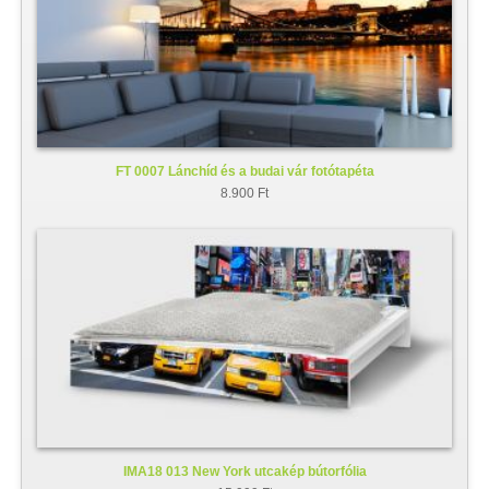
FT 0007 Lánchíd és a budai vár fotótapéta
8.900 Ft
IMA18 013 New York utcakép bútorfólia