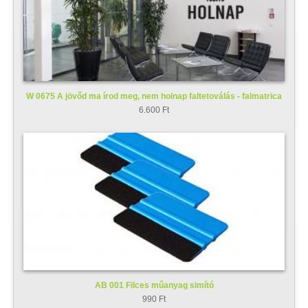
W 0675 A jövőd ma írod meg, nem holnap faltetoválás - falmatrica
6.600 Ft
AB 001 Filces műanyag simító
990 Ft