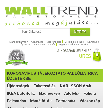
KERES
Ajándékutalvány
Alkalmazás
Megrendelés
Egyedi dekoráció
Ajánlatunk
cégeknek
Kapcsolat
Akciók
Ingyenes színminta kérése
KORONAVÍRUS TÁJÉKOZTATÓ PADLÓMATRICA
ÜZLETEKBE
Újdonságok
Faltetoválás
KARLSSON órák
IKEA bútorfólia
Mágneskép
Ajtófólia
Falióra
Falmatrica
Írható fóliák
Fotótapéta
Vászonkép