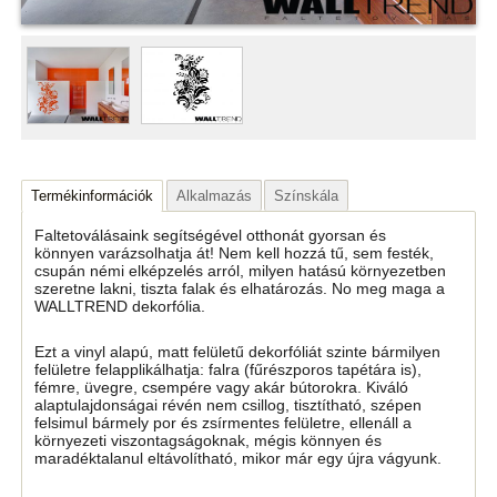
Termékinformációk
Alkalmazás
Színskála
Faltetoválásaink segítségével otthonát gyorsan és
könnyen varázsolhatja át! Nem kell hozzá tű, sem festék,
csupán némi elképzelés arról, milyen hatású környezetben
szeretne lakni, tiszta falak és elhatározás. No meg maga a
WALLTREND dekorfólia.
Ezt a vinyl alapú, matt felületű dekorfóliát szinte bármilyen
felületre felapplikálhatja: falra (fűrészporos tapétára is),
fémre, üvegre, csempére vagy akár bútorokra. Kiváló
alaptulajdonságai révén nem csillog, tisztítható, szépen
felsimul bármely por és zsírmentes felületre, ellenáll a
környezeti viszontagságoknak, mégis könnyen és
maradéktalanul eltávolítható, mikor már egy újra vágyunk.