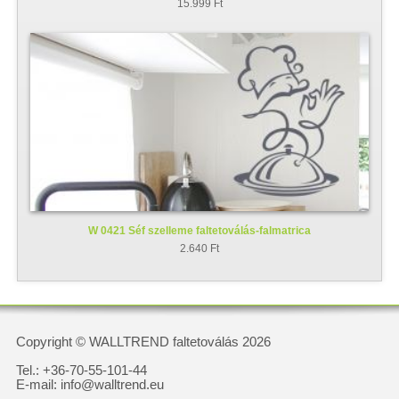
15.999 Ft
W 0421 Séf szelleme faltetoválás-falmatrica
2.640 Ft
Copyright © WALLTREND faltetoválás 2026
Tel.: +36-70-55-101-44
E-mail: info@walltrend.eu