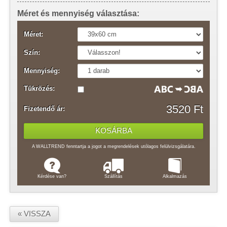
Méret és mennyiség választása:
Méret:
Szín:
Mennyiség:
Tükrözés:
3520 Ft
Fizetendő ár:
A WALLTREND fenntartja a jogot a megrendelések utólagos felülvizsgálatára.
Kérdése van?
Szállítás
Alkalmazás
« VISSZA