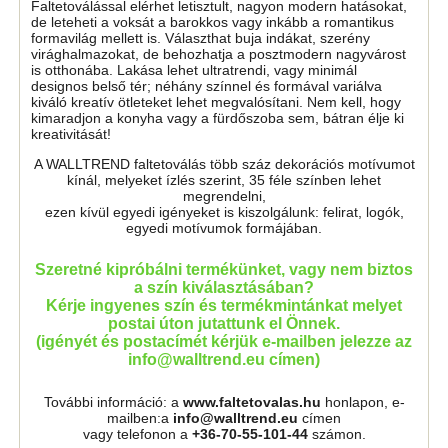
Faltetoválással elérhet letisztult, nagyon modern hatásokat,
de leteheti a voksát a barokkos vagy inkább a romantikus
formavilág mellett is. Választhat buja indákat, szerény
virághalmazokat, de behozhatja a posztmodern nagyvárost
is otthonába. Lakása lehet ultratrendi, vagy minimál
designos belső tér; néhány színnel és formával variálva
kiváló kreatív ötleteket lehet megvalósítani. Nem kell, hogy
kimaradjon a konyha vagy a fürdőszoba sem, bátran élje ki
kreativitását!
A WALLTREND faltetoválás több száz dekorációs motívumot
kínál, melyeket ízlés szerint, 35 féle színben lehet
megrendelni,
ezen kívül egyedi igényeket is kiszolgálunk: felirat, logók,
egyedi motívumok formájában.
Szeretné kipróbálni termékünket, vagy nem biztos
a szín kiválasztásában?
Kérje ingyenes szín és termékmintánkat melyet
postai úton jutattunk el Önnek.
(igényét és postacímét kérjük e-mailben jelezze az
info@walltrend.eu címen)
További információ: a
www.faltetovalas.hu
honlapon, e-
mailben:a
info@walltrend.eu
címen
vagy telefonon a
+36-70-55-101-44
számon.