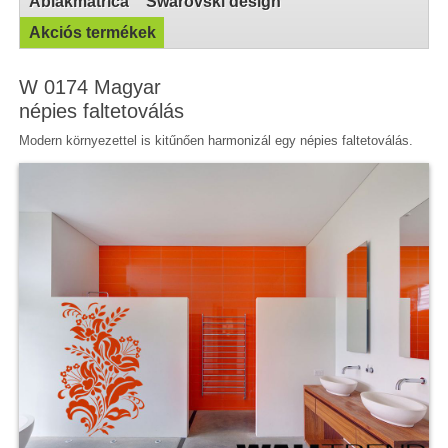
Ablakmatrica
Swarovski design
Akciós termékek
W 0174 Magyar
népies faltetoválás
Modern környezettel is kitűnően harmonizál egy népies faltetoválás.