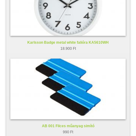
Karlsson Badge metal white falióra KA5610WH
18.900 Ft
AB 001 Filces műanyag simító
990 Ft