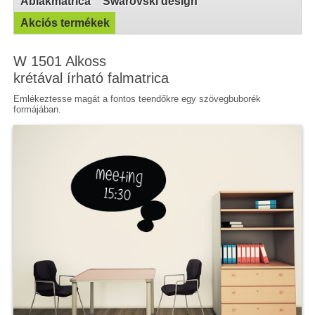
Ablakmatrica
Swarovski design
Akciós termékek
W 1501 Alkoss
krétával írható falmatrica
Emlékeztesse magát a fontos teendőkre egy szövegbuborék
formájában.