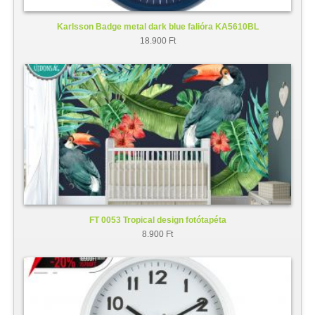
Karlsson Badge metal dark blue falióra KA5610BL
18.900 Ft
FT 0053 Tropical design fotótapéta
8.900 Ft