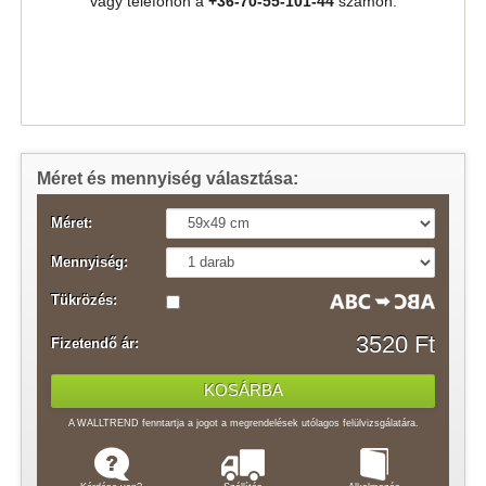
vagy telefonon a
+36-70-55-101-44
számon.
Méret és mennyiség választása:
Méret:
Mennyiség:
Tükrözés:
3520 Ft
Fizetendő ár:
A WALLTREND fenntartja a jogot a megrendelések utólagos felülvizsgálatára.