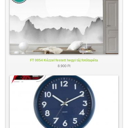
FT 0054 Kézzel festett hegyi táj fotótapéta
8.900 Ft