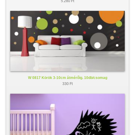
5.280 Ft
W 0817 Körök 3-10cm átmérőig. 10db/csomag
330 Ft