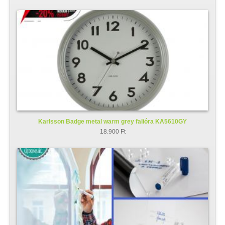
Karlsson Badge metal warm grey falióra KA5610GY
18.900 Ft