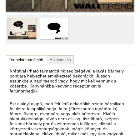
Termékinformációk
Alkalmazás
Krétával írható falmatricáink segítségével a lakás bármely
pontjára helyezhet emlékeztető dekorációt. Jusson
eszünkbe a napi teendő vagy, hogy mit kell vennünk a
közértbe. Konyhánkba kedvenc receptünket is
feltüntethetjük.
Ezt a vinyl alapú, matt felületű dekorfóliát szinte bármilyen
felületre felapplikálhatja: falra (fűrészporos tapétára is),
fémre, üvegre, csempére vagy akár bútorokra. Kiváló
alaptulajdonságai révén nem csillog, tisztítható, szépen
felsimul bármely por és zsírmentes felületre, ellenáll a
környezeti viszontagságoknak, mégis könnyen és
maradéktalanul eltávolítható, mikor már egy újra vágyunk.