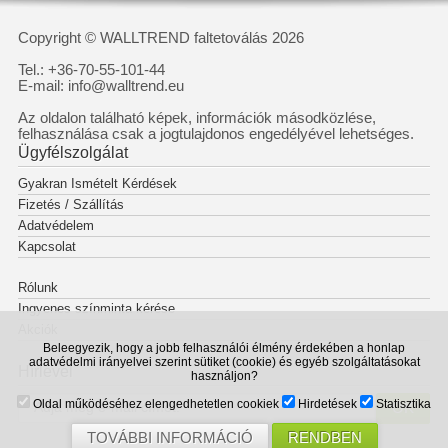
Copyright © WALLTREND faltetoválás 2026
Tel.: +36-70-55-101-44
E-mail: info@walltrend.eu
Az oldalon található képek, információk másodközlése,
felhasználása csak a jogtulajdonos engedélyével lehetséges.
Ügyfélszolgálat
Gyakran Ismételt Kérdések
Fizetés / Szállítás
Adatvédelem
Kapcsolat
Rólunk
Ingyenes színminta kérése
Akciók
Beleegyezik, hogy a jobb felhasználói élmény érdekében a honlap
adatvédelmi irányelvei szerint sütiket (cookie) és egyéb szolgáltatásokat
Hírlevél
használjon?
Oldal működéséhez elengedhetetlen cookiek
Hirdetések
Statisztika
OK
TOVÁBBI INFORMÁCIÓ
RENDBEN