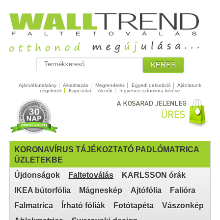
KERES
Ajándékutalvány
Alkalmazás
Megrendelés
Egyedi dekoráció
Ajánlatunk
cégeknek
Kapcsolat
Akciók
Ingyenes színminta kérése
KORONAVÍRUS TÁJÉKOZTATÓ PADLÓMATRICA
ÜZLETEKBE
Újdonságok
Faltetoválás
KARLSSON órák
IKEA bútorfólia
Mágneskép
Ajtófólia
Falióra
Falmatrica
Írható fóliák
Fotótapéta
Vászonkép