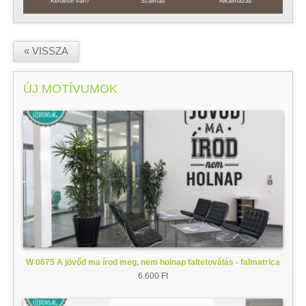
Kérdése van?
Szállítás
Alkalmazás
« VISSZA
ÚJ MOTÍVUMOK
W 0675 A jövőd ma írod meg, nem holnap faltetoválás - falmatrica
6.600 Ft