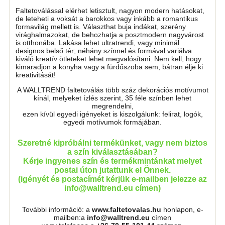
Faltetoválással elérhet letisztult, nagyon modern hatásokat,
de leteheti a voksát a barokkos vagy inkább a romantikus
formavilág mellett is. Választhat buja indákat, szerény
virághalmazokat, de behozhatja a posztmodern nagyvárost
is otthonába. Lakása lehet ultratrendi, vagy minimál
designos belső tér; néhány színnel és formával variálva
kiváló kreatív ötleteket lehet megvalósítani. Nem kell, hogy
kimaradjon a konyha vagy a fürdőszoba sem, bátran élje ki
kreativitását!
A WALLTREND faltetoválás több száz dekorációs motívumot
kínál, melyeket ízlés szerint, 35 féle színben lehet
megrendelni,
ezen kívül egyedi igényeket is kiszolgálunk: felirat, logók,
egyedi motívumok formájában.
Szeretné kipróbálni termékünket, vagy nem biztos
a szín kiválasztásában?
Kérje ingyenes szín és termékmintánkat melyet
postai úton jutattunk el Önnek.
(igényét és postacímét kérjük e-mailben jelezze az
info@walltrend.eu címen)
További információ: a
www.faltetovalas.hu
honlapon, e-
mailben:a
info@walltrend.eu
címen