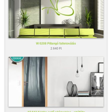
W 0208 Pillangó faltetoválás
2.640 Ft