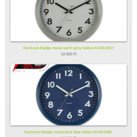
Karlsson Badge metal warm grey falióra KA5610GY
18.900 Ft
Karlsson Badge metal dark blue falióra KA5610BL