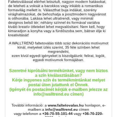
Faltetoválással elérhet letisztult, nagyon modern hatásokat,
de leteheti a voksát a barokkos vagy inkább a romantikus
formavilág mellett is. Választhat buja indákat, szerény
virághalmazokat, de behozhatja a posztmodern nagyvárost
is otthonába. Lakása lehet ultratrendi, vagy minimál
designos belső tér; néhány színnel és formával variálva
kiváló kreatív ötleteket lehet megvalósítani. Nem kell, hogy
kimaradjon a konyha vagy a fürdőszoba sem, bátran élje ki
kreativitását!
A WALLTREND faltetoválás több száz dekorációs motívumot
kínál, melyeket ízlés szerint, 35 féle színben lehet
megrendelni,
ezen kívül egyedi igényeket is kiszolgálunk: felirat, logók,
egyedi motívumok formájában.
Szeretné kipróbálni termékünket, vagy nem biztos
a szín kiválasztásában?
Kérje ingyenes szín és termékmintánkat melyet
postai úton jutattunk el Önnek.
(igényét és postacímét kérjük e-mailben jelezze az
info@walltrend.eu címen)
További információ: a
www.faltetovalas.hu
honlapon, e-
mailben:a
info@walltrend.eu
címen
vagy telefonon a
+36-70-55-101-44
vagy
+36-70-220-