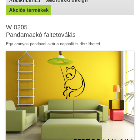
Ablakmatrica
Swarovski design
Akciós termékek
W 0205
Pandamackó faltetoválás
Egy aranyos pandával akár a nappalit is díszítheted.