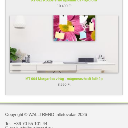
AT 042 Ködös erdő ajtómatrica - ajtófólia
10.499 Ft
MT 004 Margaréta virág - mágnesezhető falikép
8.990 Ft
Copyright © WALLTREND faltetoválás 2026
Tel.: +36-70-55-101-44