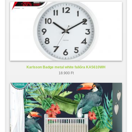
Karlsson Badge metal white falióra KA5610WH
18.900 Ft