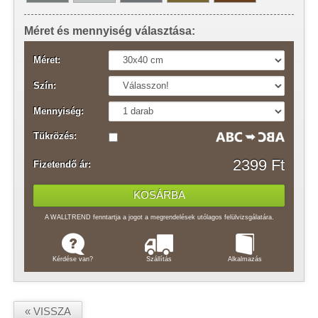
Méret és mennyiség választása:
Méret:
Szín:
Mennyiség:
Tükrözés:
2399 Ft
Fizetendő ár:
A WALLTREND fenntartja a jogot a megrendelések utólagos felülvizsgálatára.
Kérdése van?
Szállítás
Alkalmazás
« VISSZA