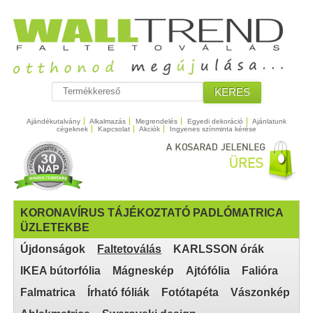
KERES
Ajándékutalvány
Alkalmazás
Megrendelés
Egyedi dekoráció
Ajánlatunk
cégeknek
Kapcsolat
Akciók
Ingyenes színminta kérése
KORONAVÍRUS TÁJÉKOZTATÓ PADLÓMATRICA
ÜZLETEKBE
Újdonságok
Faltetoválás
KARLSSON órák
IKEA bútorfólia
Mágneskép
Ajtófólia
Falióra
Falmatrica
Írható fóliák
Fotótapéta
Vászonkép