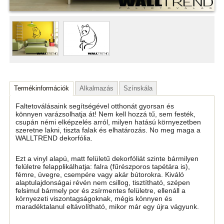
Termékinformációk
Alkalmazás
Színskála
Faltetoválásaink segítségével otthonát gyorsan és
könnyen varázsolhatja át! Nem kell hozzá tű, sem festék,
csupán némi elképzelés arról, milyen hatású környezetben
szeretne lakni, tiszta falak és elhatározás. No meg maga a
WALLTREND dekorfólia.
Ezt a vinyl alapú, matt felületű dekorfóliát szinte bármilyen
felületre felapplikálhatja: falra (fűrészporos tapétára is),
fémre, üvegre, csempére vagy akár bútorokra. Kiváló
alaptulajdonságai révén nem csillog, tisztítható, szépen
felsimul bármely por és zsírmentes felületre, ellenáll a
környezeti viszontagságoknak, mégis könnyen és
maradéktalanul eltávolítható, mikor már egy újra vágyunk.