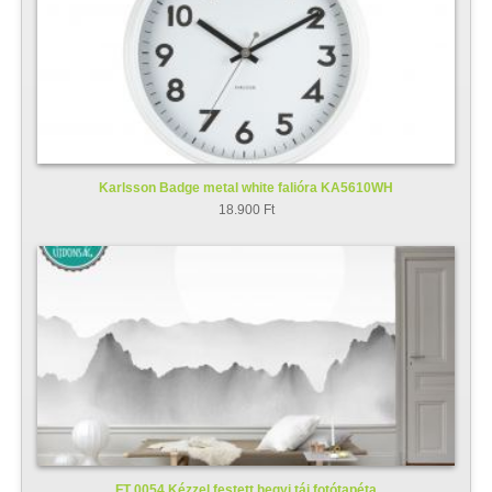
Karlsson Badge metal white falióra KA5610WH
18.900 Ft
FT 0054 Kézzel festett hegyi táj fotótapéta