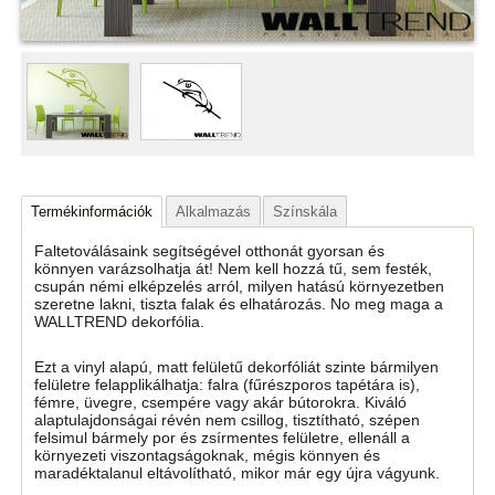
Termékinformációk
Alkalmazás
Színskála
Faltetoválásaink segítségével otthonát gyorsan és
könnyen varázsolhatja át! Nem kell hozzá tű, sem festék,
csupán némi elképzelés arról, milyen hatású környezetben
szeretne lakni, tiszta falak és elhatározás. No meg maga a
WALLTREND dekorfólia.
Ezt a vinyl alapú, matt felületű dekorfóliát szinte bármilyen
felületre felapplikálhatja: falra (fűrészporos tapétára is),
fémre, üvegre, csempére vagy akár bútorokra. Kiváló
alaptulajdonságai révén nem csillog, tisztítható, szépen
felsimul bármely por és zsírmentes felületre, ellenáll a
környezeti viszontagságoknak, mégis könnyen és
maradéktalanul eltávolítható, mikor már egy újra vágyunk.