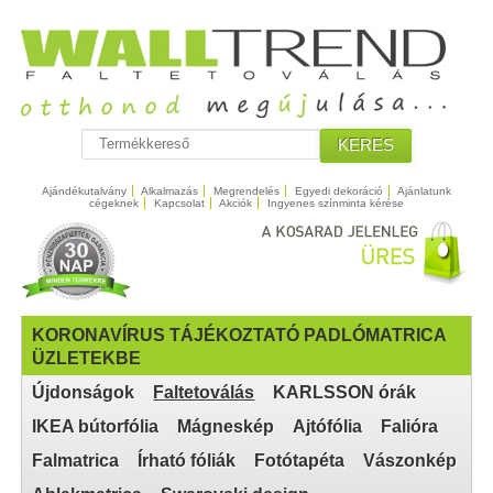
KERES
Ajándékutalvány
Alkalmazás
Megrendelés
Egyedi dekoráció
Ajánlatunk
cégeknek
Kapcsolat
Akciók
Ingyenes színminta kérése
KORONAVÍRUS TÁJÉKOZTATÓ PADLÓMATRICA
ÜZLETEKBE
Újdonságok
Faltetoválás
KARLSSON órák
IKEA bútorfólia
Mágneskép
Ajtófólia
Falióra
Falmatrica
Írható fóliák
Fotótapéta
Vászonkép