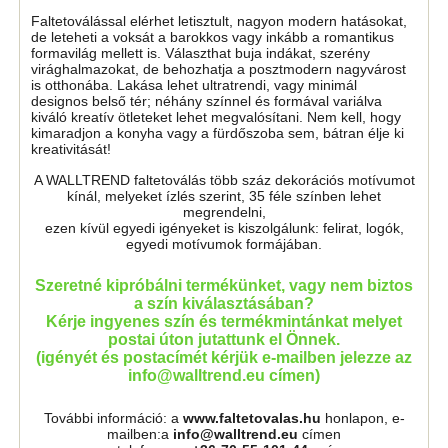
Faltetoválással elérhet letisztult, nagyon modern hatásokat,
de leteheti a voksát a barokkos vagy inkább a romantikus
formavilág mellett is. Választhat buja indákat, szerény
virághalmazokat, de behozhatja a posztmodern nagyvárost
is otthonába. Lakása lehet ultratrendi, vagy minimál
designos belső tér; néhány színnel és formával variálva
kiváló kreatív ötleteket lehet megvalósítani. Nem kell, hogy
kimaradjon a konyha vagy a fürdőszoba sem, bátran élje ki
kreativitását!
A WALLTREND faltetoválás több száz dekorációs motívumot
kínál, melyeket ízlés szerint, 35 féle színben lehet
megrendelni,
ezen kívül egyedi igényeket is kiszolgálunk: felirat, logók,
egyedi motívumok formájában.
Szeretné kipróbálni termékünket, vagy nem biztos
a szín kiválasztásában?
Kérje ingyenes szín és termékmintánkat melyet
postai úton jutattunk el Önnek.
(igényét és postacímét kérjük e-mailben jelezze az
info@walltrend.eu címen)
További információ: a
www.faltetovalas.hu
honlapon, e-
mailben:a
info@walltrend.eu
címen