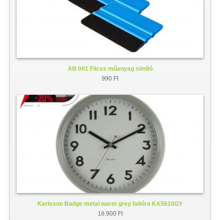
AB 001 Filces műanyag simító
990 Ft
Karlsson Badge metal warm grey falióra KA5610GY
18.900 Ft