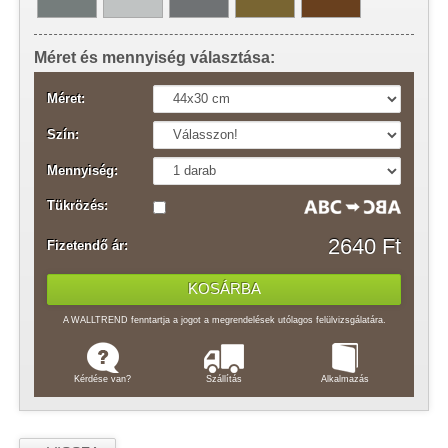
Méret és mennyiség választása:
Méret:
Szín:
Mennyiség:
Tükrözés:
2640 Ft
Fizetendő ár:
A WALLTREND fenntartja a jogot a megrendelések utólagos felülvizsgálatára.
Kérdése van?
Szállítás
Alkalmazás