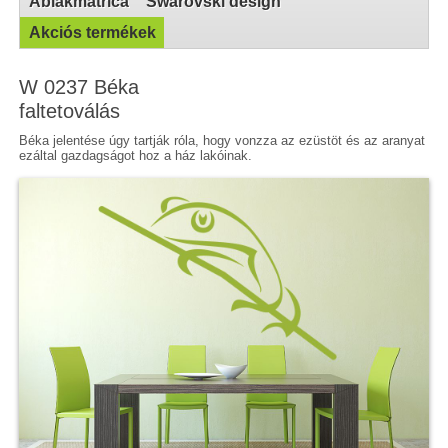
Ablakmatrica
Swarovski design
Akciós termékek
W 0237 Béka
faltetoválás
Béka jelentése úgy tartják róla, hogy vonzza az ezüstöt és az aranyat
ezáltal gazdagságot hoz a ház lakóinak.