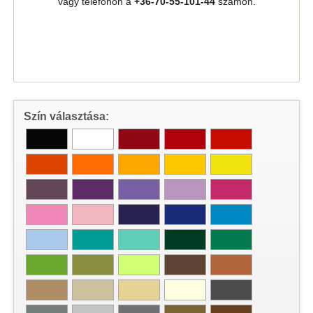
vagy telefonon a
+36-70-55-101-44
számon.
Szín választása: