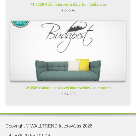
FT 0039 Világítótorony a tóparton fotótapéta
8.900 Ft
W 0565 Budapest szívvel faltetoválás - falmatrica
2.640 Ft
Copyright © WALLTREND faltetoválás 2026
Tel.: +36-70-55-101-44