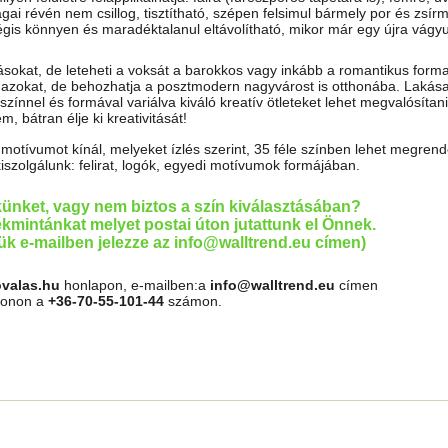
ai révén nem csillog, tisztítható, szépen felsimul bármely por és zsír
mégis könnyen és maradéktalanul eltávolítható, mikor már egy újra vágy
tásokat, de leteheti a voksát a barokkos vagy inkább a romantikus forma
almazokat, de behozhatja a posztmodern nagyvárost is otthonába. Lakása
színnel és formával variálva kiváló kreatív ötleteket lehet megvalósítan
, bátran élje ki kreativitását!
tívumot kínál, melyeket ízlés szerint, 35 féle színben lehet megrende
kiszolgálunk: felirat, logók, egyedi motívumok formájában.
künket, vagy nem biztos a szín kiválasztásában?
kmintánkat melyet postai úton jutattunk el Önnek.
jük e-mailben jelezze az info@walltrend.eu címen)
ovalas.hu
honlapon, e-mailben:a
info@walltrend.eu
címen
efonon a
+36-70-55-101-44
számon.