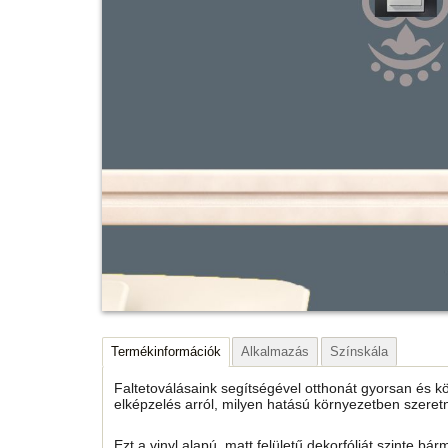
Termékinformációk
Alkalmazás
Színskála
Faltetoválásaink segítségével otthonát gyorsan és k
elképzelés arról, milyen hatású környezetben szeret
Ezt a vinyl alapú, matt felületű dekorfóliát szinte bárm