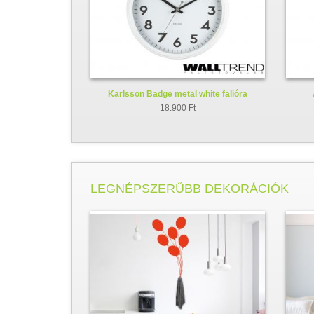
Karlsson Badge metal white falióra
KA5610WH
18.900 Ft
LEGNÉPSZERŰBB DEKORÁCIÓK