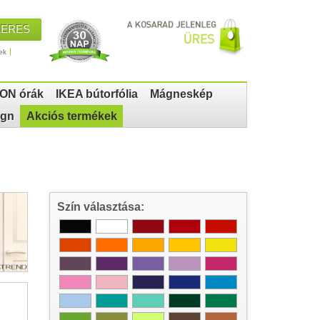
KERES
ek
ON órák
IKEA bútorfólia
Mágneskép
ign
Akciós termékek
Szín választása: