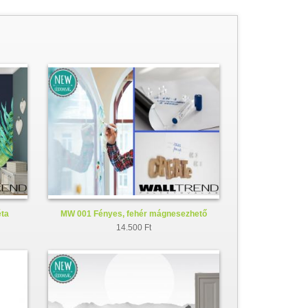
éta
MW 001 Fényes, fehér mágnesezhető
whiteboard fólia
14.500 Ft