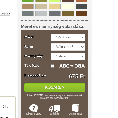
Méret és mennyiség választása:
Méret:
Szín:
Mennyiség:
Tükrözés:
675 Ft
Fizetendő ár:
A WALLTREND fenntartja a jogot a megrendelések
utólagos felülvizsgálatára.
fólia.
Kérdése van?
Szállítás
Alkalmazás
vegre,