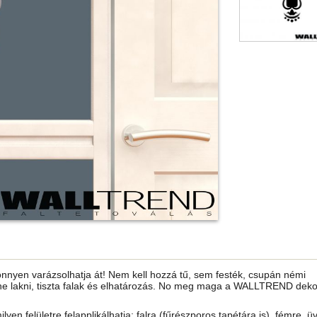
önnyen varázsolhatja át! Nem kell hozzá tű, sem festék, csupán némi
ne lakni, tiszta falak és elhatározás. No meg maga a WALLTREND dekor
ilyen felületre felapplikálhatja: falra (fűrészporos tapétára is), fémre, ü