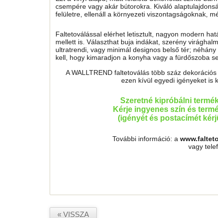
csempére vagy akár bútorokra. Kiváló alaptulajdonság
felületre, ellenáll a környezeti viszontagságoknak, 
Faltetoválással elérhet letisztult, nagyon modern ha
mellett is. Választhat buja indákat, szerény virágh
ultratrendi, vagy minimál designos belső tér; néhány 
kell, hogy kimaradjon a konyha vagy a fürdőszoba sem
A WALLTREND faltetoválás több száz dekorációs mo
ezen kívül egyedi igényeket is 
Szeretné kipróbálni termé
Kérje ingyenes szín és termé
(igényét és postacímét kér
További információ: a
www.faltet
vagy tel
« VISSZA