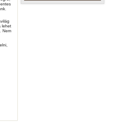
mentes
unk.
világ
 lehet
i. Nem
lni,