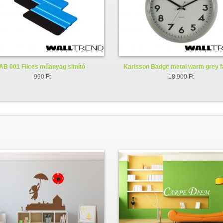
AB 001 Filces műanyag simító
Karlsson Badge metal warm grey f
KA5610GY
990 Ft
18.900 Ft