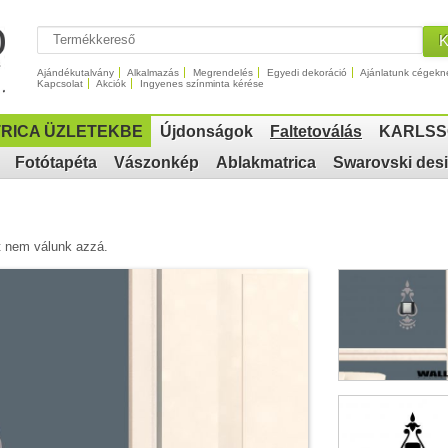
Ajándékutalvány
Alkalmazás
Megrendelés
Egyedi dekoráció
Ajánlatunk cégekn
Kapcsolat
Akciók
Ingyenes színminta kérése
RICA ÜZLETEKBE
Újdonságok
Faltetoválás
KARLSS
Fotótapéta
Vászonkép
Ablakmatrica
Swarovski des
ért nem válunk azzá.