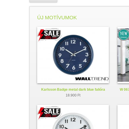
ÚJ MOTÍVUMOK
Karlsson Badge metal dark blue falióra
W 067
KA5610BL
18.900 Ft