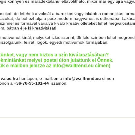
mégis könnyen és maradéktalanul eltávolítható, mikor már egy újra vágy
tásokat, de leteheti a voksát a barokkos vagy inkább a romantikus forma
almazokat, de behozhatja a posztmodern nagyvárost is otthonába. Lakása
színnel és formával variálva kiváló kreatív ötleteket lehet megvalósítan
, bátran élje ki kreativitását!
tívumot kínál, melyeket ízlés szerint, 35 féle színben lehet megrende
kiszolgálunk: felirat, logók, egyedi motívumok formájában.
künket, vagy nem biztos a szín kiválasztásában?
kmintánkat melyet postai úton jutattunk el Önnek.
jük e-mailben jelezze az info@walltrend.eu címen)
ovalas.hu
honlapon, e-mailben:a
info@walltrend.eu
címen
fonon a
+36-70-55-101-44
számon.