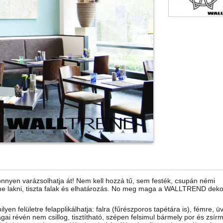
önnyen varázsolhatja át! Nem kell hozzá tű, sem festék, csupán némi
ne lakni, tiszta falak és elhatározás. No meg maga a WALLTREND dekor
ilyen felületre felapplikálhatja: falra (fűrészporos tapétára is), fémre, ü
ai révén nem csillog, tisztítható, szépen felsimul bármely por és zsír