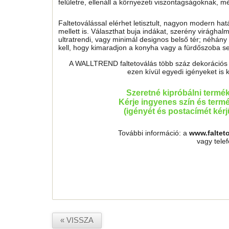
felületre, ellenáll a környezeti viszontagságoknak, 
Faltetoválással elérhet letisztult, nagyon modern ha
mellett is. Választhat buja indákat, szerény virágh
ultratrendi, vagy minimál designos belső tér; néhány 
kell, hogy kimaradjon a konyha vagy a fürdőszoba sem
A WALLTREND faltetoválás több száz dekorációs mo
ezen kívül egyedi igényeket is 
Szeretné kipróbálni termé
Kérje ingyenes szín és termé
(igényét és postacímét kér
További információ: a
www.faltet
vagy tele
« VISSZA