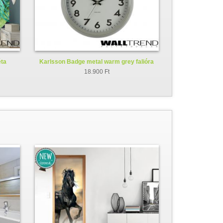
éta
Karlsson Badge metal warm grey falióra
KA5610GY
18.900 Ft