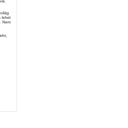
unk.
világ
 lehet
i. Nem
lni,