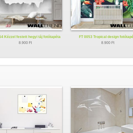
4 Kézzel festett hegyi táj fotótapéta
FT 0053 Tropical design fotótap
8.900 Ft
8.900 Ft