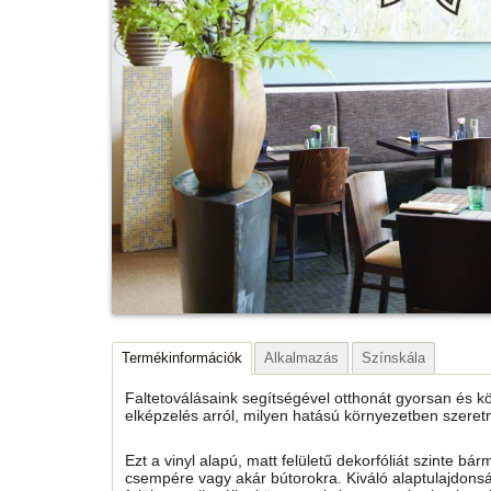
Termékinformációk
Alkalmazás
Színskála
Faltetoválásaink segítségével otthonát gyorsan és k
elképzelés arról, milyen hatású környezetben szeret
Ezt a vinyl alapú, matt felületű dekorfóliát szinte bárm
csempére vagy akár bútorokra. Kiváló alaptulajdonság