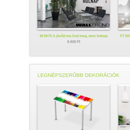
W 0675 A jövőd ma írod meg, nem holnap
FT 005
faltetoválás - falmatrica
6.600 Ft
LEGNÉPSZERŰBB DEKORÁCIÓK