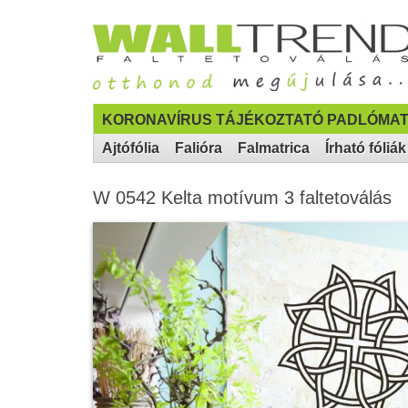
KORONAVÍRUS TÁJÉKOZTATÓ PADLÓMAT
Ajtófólia
Falióra
Falmatrica
Írható fóliák
W 0542 Kelta motívum 3 faltetoválás