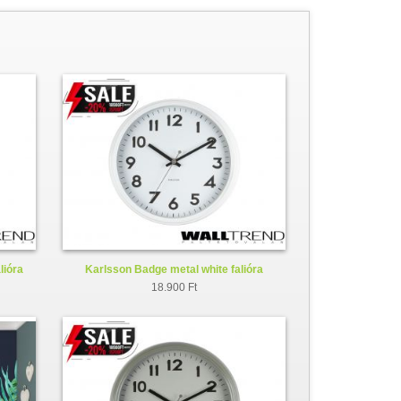
lióra
Karlsson Badge metal white falióra
KA5610WH
18.900 Ft