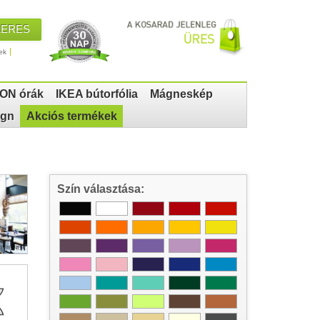
KERES
ek
ON órák
IKEA bútorfólia
Mágneskép
ign
Akciós termékek
Szín választása: