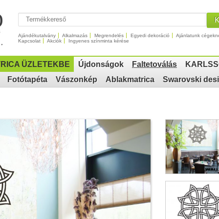
Ajándékutalvány
Alkalmazás
Megrendelés
Egyedi dekoráció
Ajánlatunk cégekn
Kapcsolat
Akciók
Ingyenes színminta kérése
RICA ÜZLETEKBE
Újdonságok
Faltetoválás
KARLSS
Fotótapéta
Vászonkép
Ablakmatrica
Swarovski des