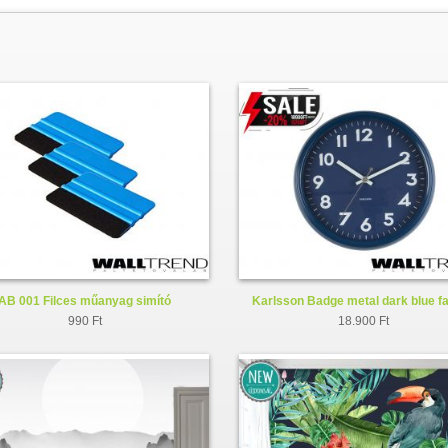
AB 001 Filces műanyag simító
Karlsson Badge metal dark blue fa
KA5610BL
990 Ft
18.900 Ft