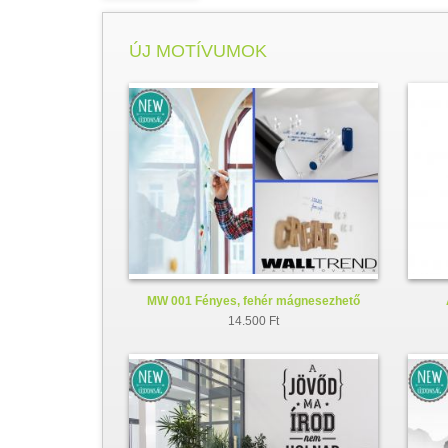
ÚJ MOTÍVUMOK
MW 001 Fényes, fehér mágnesezhető
whiteboard fólia
14.500 Ft