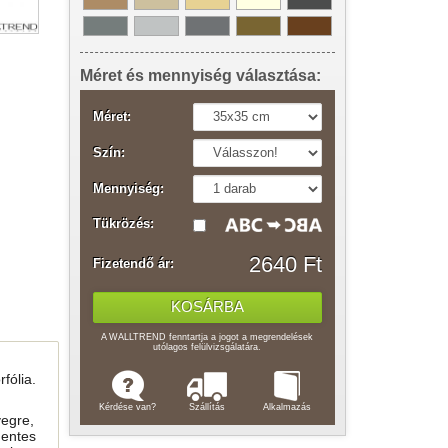
Méret és mennyiség választása:
Méret:
Szín:
Mennyiség:
Tükrözés:
2640 Ft
Fizetendő ár:
A WALLTREND fenntartja a jogot a megrendelések
utólagos felülvizsgálatára.
fólia.
Kérdése van?
Szállítás
Alkalmazás
vegre,
mentes