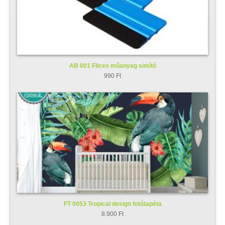
AB 001 Filces műanyag simító
990 Ft
FT 0053 Tropical design fotótapéta
8.900 Ft