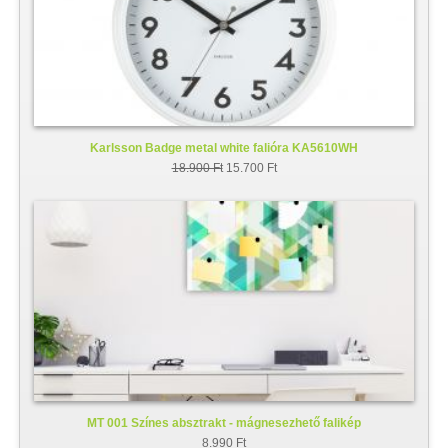
Karlsson Badge metal white falióra KA5610WH
18.900 Ft
15.700 Ft
MT 001 Színes absztrakt - mágnesezhető falikép
8.990 Ft