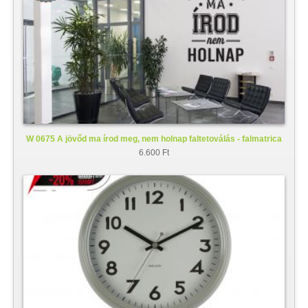
W 0675 A jövőd ma írod meg, nem holnap faltetoválás - falmatrica
6.600 Ft