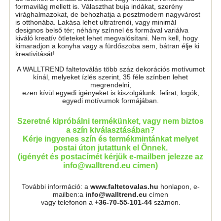
formavilág mellett is. Választhat buja indákat, szerény
virághalmazokat, de behozhatja a posztmodern nagyvárost
is otthonába. Lakása lehet ultratrendi, vagy minimál
designos belső tér; néhány színnel és formával variálva
kiváló kreatív ötleteket lehet megvalósítani. Nem kell, hogy
kimaradjon a konyha vagy a fürdőszoba sem, bátran élje ki
kreativitását!
A WALLTREND faltetoválás több száz dekorációs motívumot
kínál, melyeket ízlés szerint, 35 féle színben lehet
megrendelni,
ezen kívül egyedi igényeket is kiszolgálunk: felirat, logók,
egyedi motívumok formájában.
Szeretné kipróbálni termékünket, vagy nem biztos
a szín kiválasztásában?
Kérje ingyenes szín és termékmintánkat melyet
postai úton jutattunk el Önnek.
(igényét és postacímét kérjük e-mailben jelezze az
info@walltrend.eu címen)
További információ: a
www.faltetovalas.hu
honlapon, e-
mailben:a
info@walltrend.eu
címen
vagy telefonon a
+36-70-55-101-44
számon.