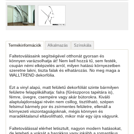
Termékinformációk
Alkalmazás
Színskála
Faltetoválásaink segítségével otthonát gyorsan és
könnyen varázsolhatja át! Nem kell hozzá tű, sem festék,
csupán némi elképzelés arról, milyen hatású környezetben
szeretne lakni, tiszta falak és elhatározás. No meg maga a
WALLTREND dekorfólia.
Ezt a vinyl alapú, matt felületű dekorfóliát szinte bármilyen
felületre felapplikálhatja: falra (fűrészporos tapétára is),
fémre, üvegre, csempére vagy akár bútorokra. Kiváló
alaptulajdonságai révén nem csillog, tisztítható, szépen
felsimul bármely por és zsírmentes felületre, ellenáll a
környezeti viszontagságoknak, mégis könnyen és
maradéktalanul eltávolítható, mikor már egy újra vágyunk.
Faltetoválással elérhet letisztult, nagyon modern hatásokat,
de leteheti a voksát a barokkos vagy inkább a romantikus