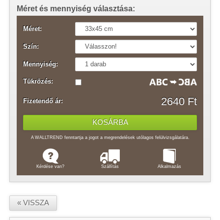
Méret és mennyiség választása:
Méret:
Szín:
Mennyiség:
Tükrözés:
2640 Ft
Fizetendő ár:
A WALLTREND fenntartja a jogot a megrendelések utólagos felülvizsgálatára.
Kérdése van?
Szállítás
Alkalmazás
« VISSZA