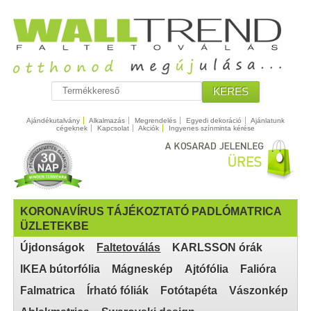
KERES
Ajándékutalvány
Alkalmazás
Megrendelés
Egyedi dekoráció
Ajánlatunk
cégeknek
Kapcsolat
Akciók
Ingyenes színminta kérése
KORONAVÍRUS TÁJÉKOZTATÓ PADLÓMATRICA
ÜZLETEKBE
Újdonságok
Faltetoválás
KARLSSON órák
IKEA bútorfólia
Mágneskép
Ajtófólia
Falióra
Falmatrica
Írható fóliák
Fotótapéta
Vászonkép