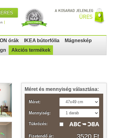
KERES
ek
ON órák
IKEA bútorfólia
Mágneskép
ign
Akciós termékek
Méret és mennyiség választása:
Méret:
Mennyiség:
Tükrözés:
3520 Ft
Fizetendő ár: