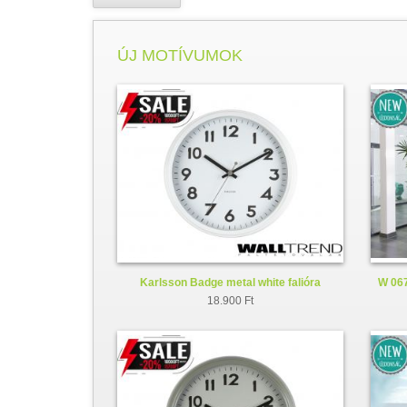
ÚJ MOTÍVUMOK
Karlsson Badge metal white falióra
W 067
KA5610WH
18.900 Ft