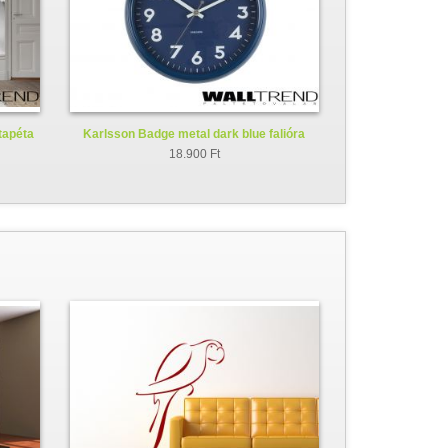
ótapéta
Karlsson Badge metal dark blue falióra
KA5610BL
18.900 Ft