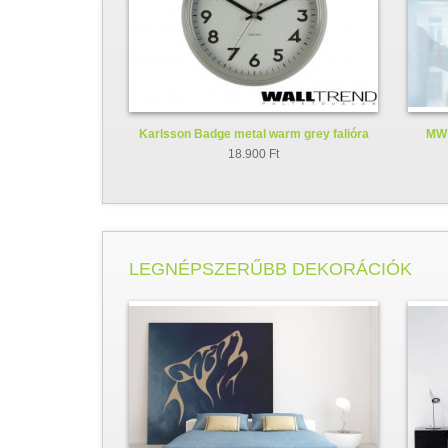
Karlsson Badge metal warm grey falióra
MW 
KA5610GY
18.900 Ft
LEGNÉPSZERŰBB DEKORÁCIÓK