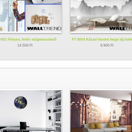
001 Fényes, fehér mágnesezhető
FT 0054 Kézzel festett hegyi táj fot
whiteboard fólia
14.500 Ft
8.900 Ft