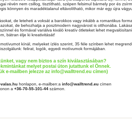
ai révén nem csillog, tisztítható, szépen felsimul bármely por és zsír
mégis könnyen és maradéktalanul eltávolítható, mikor már egy újra vágy
tásokat, de leteheti a voksát a barokkos vagy inkább a romantikus forma
almazokat, de behozhatja a posztmodern nagyvárost is otthonába. Lakása
színnel és formával variálva kiváló kreatív ötleteket lehet megvalósítan
, bátran élje ki kreativitását!
tívumot kínál, melyeket ízlés szerint, 35 féle színben lehet megrende
kiszolgálunk: felirat, logók, egyedi motívumok formájában.
künket, vagy nem biztos a szín kiválasztásában?
kmintánkat melyet postai úton jutattunk el Önnek.
jük e-mailben jelezze az info@walltrend.eu címen)
ovalas.hu
honlapon, e-mailben:a
info@walltrend.eu
címen
efonon a
+36-70-55-101-44
számon.