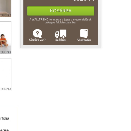
A WALLTREND fenntartja a jogot a megrendelések
utólagos felülvizsgálatára.
Kérdése van?
Szállítás
Alkalmazás
fólia.
vegre,