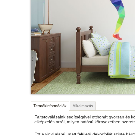
Termékinformációk
Alkalmazás
Faltetoválásaink segítségével otthonát gyorsan és k
elképzelés arról, milyen hatású környezetben szeret
Ezt a vinyl alapú, matt felületû dekorfóliát szinte bárm