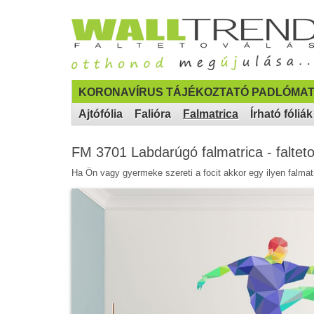
KORONAVÍRUS TÁJÉKOZTATÓ PADLÓMAT
Ajtófólia
Falióra
Falmatrica
Írható fóliák
FM 3701 Labdarúgó falmatrica - faltet
Ha Ön vagy gyermeke szereti a focit akkor egy ilyen falm