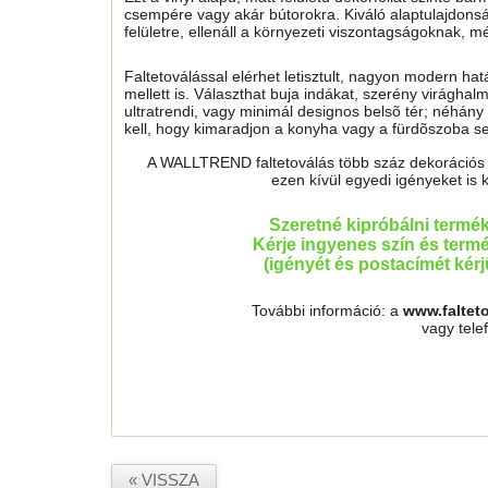
csempére vagy akár bútorokra. Kiváló alaptulajdonság
felületre, ellenáll a környezeti viszontagságoknak, 
Faltetoválással elérhet letisztult, nagyon modern ha
mellett is. Választhat buja indákat, szerény virágh
ultratrendi, vagy minimál designos belsõ tér; néhány 
kell, hogy kimaradjon a konyha vagy a fürdõszoba sem
A WALLTREND faltetoválás több száz dekorációs mo
ezen kívül egyedi igényeket is 
Szeretné kipróbálni termé
Kérje ingyenes szín és termé
(igényét és postacímét kér
További információ: a
www.faltet
vagy tel
« VISSZA