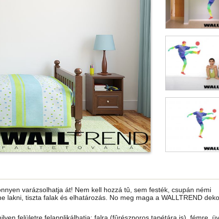
önnyen varázsolhatja át! Nem kell hozzá tû, sem festék, csupán némi
ne lakni, tiszta falak és elhatározás. No meg maga a WALLTREND dekor
ilyen felületre felapplikálhatja: falra (fûrészporos tapétára is), fémre, ü