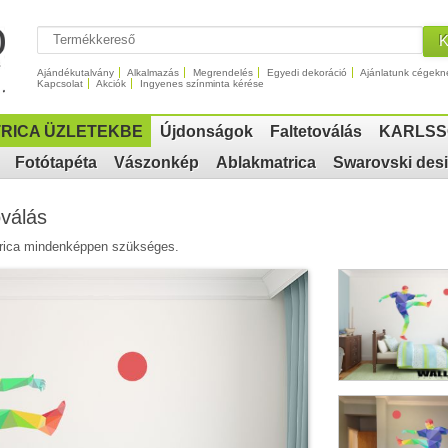
Ajándékutalvány
Alkalmazás
Megrendelés
Egyedi dekoráció
Ajánlatunk cégekn
Kapcsolat
Akciók
Ingyenes színminta kérése
RICA ÜZLETEKBE
Újdonságok
Faltetoválás
KARLSS
Fotótapéta
Vászonkép
Ablakmatrica
Swarovski des
oválás
atrica mindenképpen szükséges.