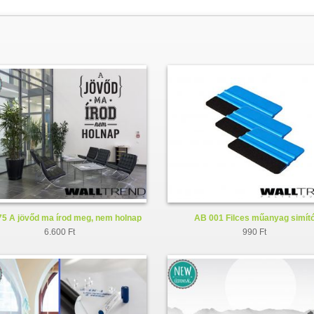
5 A jövőd ma írod meg, nem holnap
AB 001 Filces műanyag simít
faltetoválás - falmatrica
6.600 Ft
990 Ft