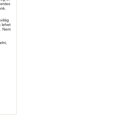
mentes
unk.
világ
 lehet
i. Nem
lni,