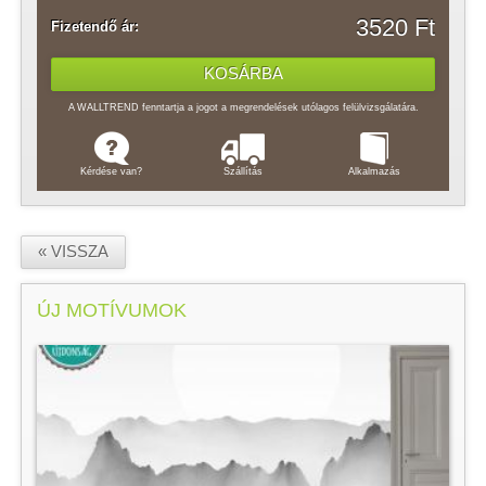
3520 Ft
Fizetendő ár:
A WALLTREND fenntartja a jogot a megrendelések utólagos felülvizsgálatára.
Kérdése van?
Szállítás
Alkalmazás
« VISSZA
ÚJ MOTÍVUMOK