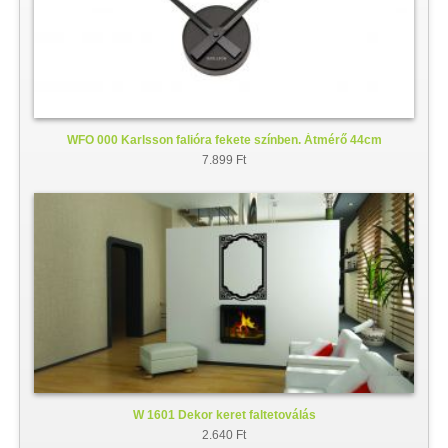
WFO 000 Karlsson falióra fekete színben. Átmérő 44cm
7.899 Ft
W 1601 Dekor keret faltetoválás
2.640 Ft