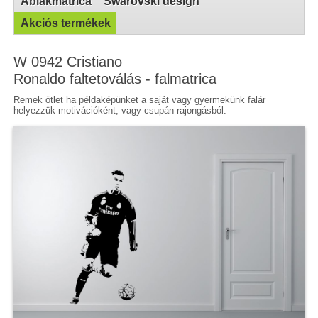
Ablakmatrica
Swarovski design
Akciós termékek
W 0942 Cristiano
Ronaldo faltetoválás - falmatrica
Remek ötlet ha példaképünket a saját vagy gyermekünk falár
helyezzük motivációként, vagy csupán rajongásból.