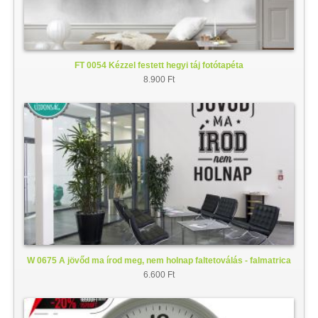
FT 0054 Kézzel festett hegyi táj fotótapéta
8.900 Ft
W 0675 A jövőd ma írod meg, nem holnap faltetoválás - falmatrica
6.600 Ft