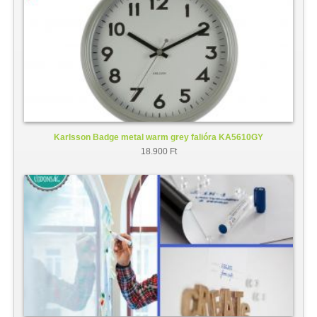
Karlsson Badge metal warm grey falióra KA5610GY
18.900 Ft