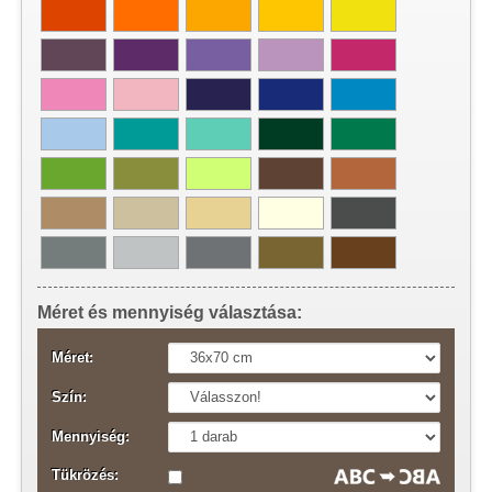
Méret és mennyiség választása:
Méret:
Szín:
Mennyiség:
Tükrözés: