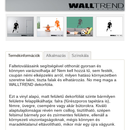
Termékinformációk
Alkalmazás
Színskála
Faltetoválásaink segítségével otthonát gyorsan és
könnyen varázsolhatja át! Nem kell hozzá tű, sem festék,
csupán némi elképzelés arról, milyen hatású környezetben
szeretne lakni, tiszta falak és elhatározás. No meg maga a
WALLTREND dekorfólia.
Ezt a vinyl alapú, matt felületű dekorfóliát szinte bármilyen
felületre felapplikálhatja: falra (fűrészporos tapétára is),
fémre, üvegre, csempére vagy akár bútorokra. Kiváló
alaptulajdonságai révén nem csillog, tisztítható, szépen
felsimul bármely por és zsírmentes felületre, ellenáll a
környezeti viszontagságoknak, mégis könnyen és
maradéktalanul eltávolítható, mikor már egy újra vágyunk.