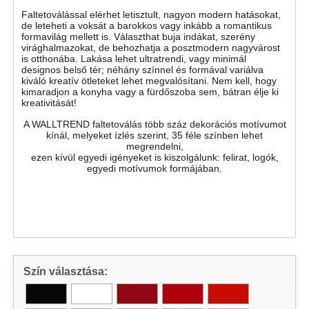
Faltetoválással elérhet letisztult, nagyon modern hatásokat,
de leteheti a voksát a barokkos vagy inkább a romantikus
formavilág mellett is. Választhat buja indákat, szerény
virághalmazokat, de behozhatja a posztmodern nagyvárost
is otthonába. Lakása lehet ultratrendi, vagy minimál
designos belső tér; néhány színnel és formával variálva
kiváló kreatív ötleteket lehet megvalósítani. Nem kell, hogy
kimaradjon a konyha vagy a fürdőszoba sem, bátran élje ki
kreativitását!
A WALLTREND faltetoválás több száz dekorációs motívumot
kínál, melyeket ízlés szerint, 35 féle színben lehet
megrendelni,
ezen kívül egyedi igényeket is kiszolgálunk: felirat, logók,
egyedi motívumok formájában.
Szín választása: