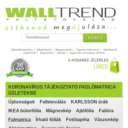
KERES
Ajándékutalvány
Alkalmazás
Megrendelés
Egyedi dekoráció
Ajánlatunk
cégeknek
Kapcsolat
Akciók
Ingyenes színminta kérése
KORONAVÍRUS TÁJÉKOZTATÓ PADLÓMATRICA
ÜZLETEKBE
Újdonságok
Faltetoválás
KARLSSON órák
IKEA bútorfólia
Mágneskép
Ajtófólia
Falióra
Falmatrica
Írható fóliák
Fotótapéta
Vászonkép