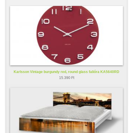
Karlsson Vintage burgundy red, round glass falióra KA5640RD
15.390 Ft