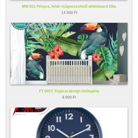
MW 001 Fényes, fehér mágnesezhető whiteboard fólia
14.500 Ft
FT 0053 Tropical design fotótapéta
8.900 Ft