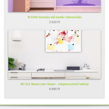
W 0309 Gombán ülő tündér faltetoválás
3.520 Ft
MT 012 Watercolor flower - mágnesezhető falikép
8.990 Ft