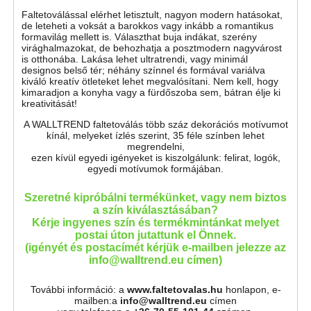
Faltetoválással elérhet letisztult, nagyon modern hatásokat,
de leteheti a voksát a barokkos vagy inkább a romantikus
formavilág mellett is. Választhat buja indákat, szerény
virághalmazokat, de behozhatja a posztmodern nagyvárost
is otthonába. Lakása lehet ultratrendi, vagy minimál
designos belső tér; néhány színnel és formával variálva
kiváló kreatív ötleteket lehet megvalósítani. Nem kell, hogy
kimaradjon a konyha vagy a fürdőszoba sem, bátran élje ki
kreativitását!
A WALLTREND faltetoválás több száz dekorációs motívumot
kínál, melyeket ízlés szerint, 35 féle színben lehet
megrendelni,
ezen kívül egyedi igényeket is kiszolgálunk: felirat, logók,
egyedi motívumok formájában.
Szeretné kipróbálni termékünket, vagy nem biztos
a szín kiválasztásában?
Kérje ingyenes szín és termékmintánkat melyet
postai úton jutattunk el Önnek.
(igényét és postacímét kérjük e-mailben jelezze az
info@walltrend.eu címen)
További információ: a
www.faltetovalas.hu
honlapon, e-
mailben:a
info@walltrend.eu
címen