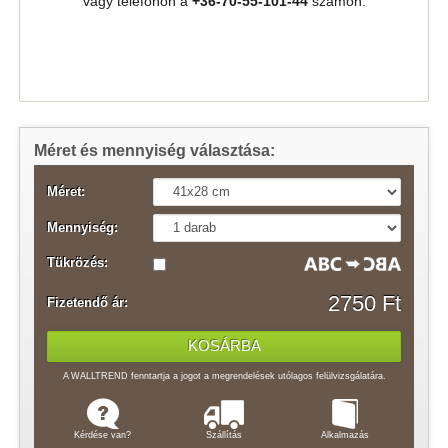
vagy telefonon a
+36-70-55-101-44
számon.
Méret és mennyiség választása:
Méret:
Mennyiség:
Tükrözés:
2750 Ft
Fizetendő ár:
A WALLTREND fenntartja a jogot a megrendelések utólagos felülvizsgálatára.
Kérdése van?
Szállítás
Alkalmazás