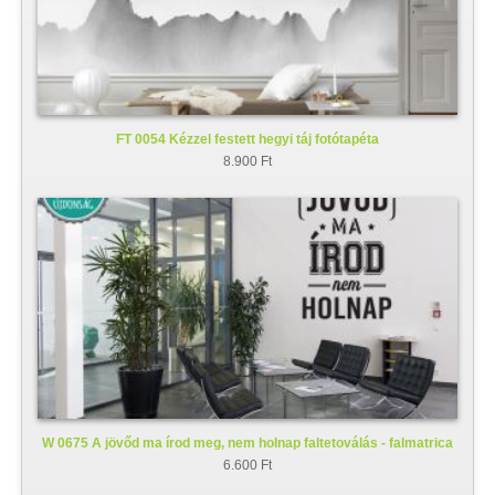
FT 0054 Kézzel festett hegyi táj fotótapéta
8.900 Ft
W 0675 A jövőd ma írod meg, nem holnap faltetoválás - falmatrica
6.600 Ft