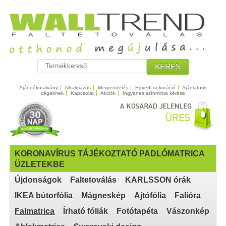
KERES
Ajándékutalvány
Alkalmazás
Megrendelés
Egyedi dekoráció
Ajánlatunk
cégeknek
Kapcsolat
Akciók
Ingyenes színminta kérése
KORONAVÍRUS TÁJÉKOZTATÓ PADLÓMATRICA
ÜZLETEKBE
Újdonságok
Faltetoválás
KARLSSON órák
IKEA bútorfólia
Mágneskép
Ajtófólia
Falióra
Falmatrica
Írható fóliák
Fotótapéta
Vászonkép