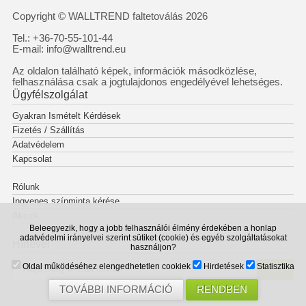
Copyright © WALLTREND faltetoválás 2026
Tel.: +36-70-55-101-44
E-mail: info@walltrend.eu
Az oldalon található képek, információk másodközlése,
felhasználása csak a jogtulajdonos engedélyével lehetséges.
Ügyfélszolgálat
Gyakran Ismételt Kérdések
Fizetés / Szállítás
Adatvédelem
Kapcsolat
Rólunk
Ingyenes színminta kérése
Akciók
Beleegyezik, hogy a jobb felhasználói élmény érdekében a honlap
adatvédelmi irányelvei szerint sütiket (cookie) és egyéb szolgáltatásokat
Hírlevél
használjon?
Oldal működéséhez elengedhetetlen cookiek
Hirdetések
Statisztika
OK
TOVÁBBI INFORMÁCIÓ
RENDBEN