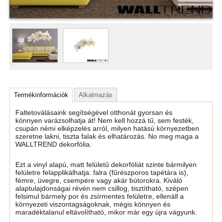
Termékinformációk
Alkalmazás
Faltetoválásaink segítségével otthonát gyorsan és
könnyen varázsolhatja át! Nem kell hozzá tű, sem festék,
csupán némi elképzelés arról, milyen hatású környezetben
szeretne lakni, tiszta falak és elhatározás. No meg maga a
WALLTREND dekorfólia.
Ezt a vinyl alapú, matt felületű dekorfóliát szinte bármilyen
felületre felapplikálhatja: falra (fűrészporos tapétára is),
fémre, üvegre, csempére vagy akár bútorokra. Kiváló
alaptulajdonságai révén nem csillog, tisztítható, szépen
felsimul bármely por és zsírmentes felületre, ellenáll a
környezeti viszontagságoknak, mégis könnyen és
maradéktalanul eltávolítható, mikor már egy újra vágyunk.