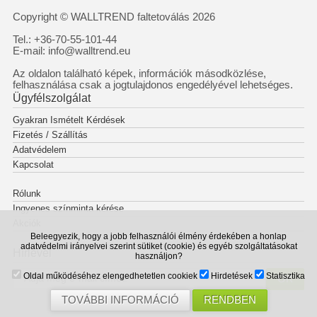
Copyright © WALLTREND faltetoválás 2026
Tel.: +36-70-55-101-44
E-mail: info@walltrend.eu
Az oldalon található képek, információk másodközlése,
felhasználása csak a jogtulajdonos engedélyével lehetséges.
Ügyfélszolgálat
Gyakran Ismételt Kérdések
Fizetés / Szállítás
Adatvédelem
Kapcsolat
Rólunk
Ingyenes színminta kérése
Akciók
Beleegyezik, hogy a jobb felhasználói élmény érdekében a honlap
adatvédelmi irányelvei szerint sütiket (cookie) és egyéb szolgáltatásokat
Hírlevél
használjon?
Oldal működéséhez elengedhetetlen cookiek
Hirdetések
Statisztika
OK
TOVÁBBI INFORMÁCIÓ
RENDBEN