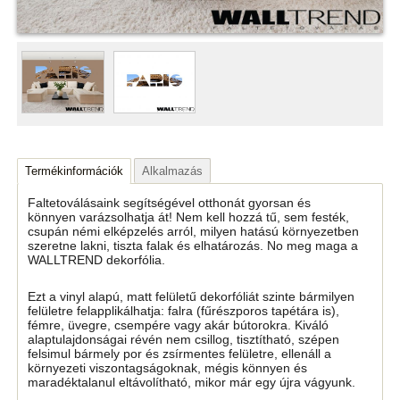
Termékinformációk
Alkalmazás
Faltetoválásaink segítségével otthonát gyorsan és
könnyen varázsolhatja át! Nem kell hozzá tű, sem festék,
csupán némi elképzelés arról, milyen hatású környezetben
szeretne lakni, tiszta falak és elhatározás. No meg maga a
WALLTREND dekorfólia.
Ezt a vinyl alapú, matt felületű dekorfóliát szinte bármilyen
felületre felapplikálhatja: falra (fűrészporos tapétára is),
fémre, üvegre, csempére vagy akár bútorokra. Kiváló
alaptulajdonságai révén nem csillog, tisztítható, szépen
felsimul bármely por és zsírmentes felületre, ellenáll a
környezeti viszontagságoknak, mégis könnyen és
maradéktalanul eltávolítható, mikor már egy újra vágyunk.