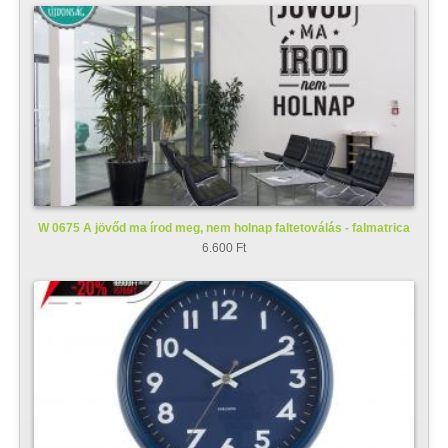
W 0675 A jövőd ma írod meg, nem holnap faltetoválás - falmatrica
6.600 Ft