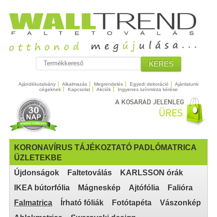
KERES
Ajándékutalvány
Alkalmazás
Megrendelés
Egyedi dekoráció
Ajánlatunk
cégeknek
Kapcsolat
Akciók
Ingyenes színminta kérése
KORONAVÍRUS TÁJÉKOZTATÓ PADLÓMATRICA
ÜZLETEKBE
Újdonságok
Faltetoválás
KARLSSON órák
IKEA bútorfólia
Mágneskép
Ajtófólia
Falióra
Falmatrica
Írható fóliák
Fotótapéta
Vászonkép