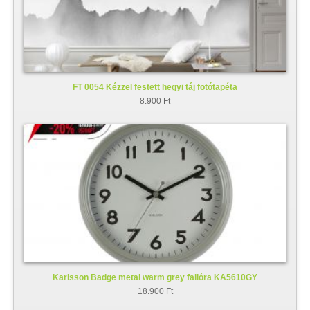
FT 0054 Kézzel festett hegyi táj fotótapéta
8.900 Ft
Karlsson Badge metal warm grey falióra KA5610GY
18.900 Ft