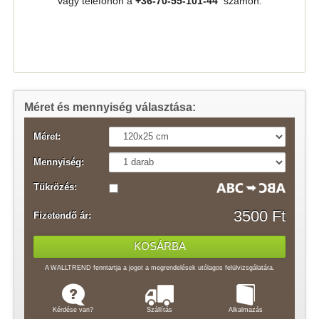
vagy telefonon a
+36-70-55-101-44
számon.
Méret és mennyiség választása:
Méret:
Mennyiség:
Tükrözés:
3500 Ft
Fizetendő ár:
A WALLTREND fenntartja a jogot a megrendelések utólagos felülvizsgálatára.
Kérdése van?
Szállítás
Alkalmazás