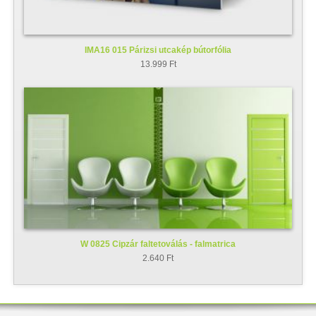
IMA16 015 Párizsi utcakép bútorfólia
13.999 Ft
W 0825 Cipzár faltetoválás - falmatrica
2.640 Ft