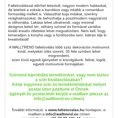
Faltetoválással elérhet letisztult, nagyon modern hatásokat,
de leteheti a voksát a barokkos vagy inkább a romantikus
formavilág mellett is. Választhat buja indákat, szerény
virághalmazokat, de behozhatja a posztmodern nagyvárost
is otthonába. Lakása lehet ultratrendi, vagy minimál
designos belső tér; néhány színnel és formával variálva
kiváló kreatív ötleteket lehet megvalósítani. Nem kell, hogy
kimaradjon a konyha vagy a fürdőszoba sem, bátran élje ki
kreativitását!
A WALLTREND faltetoválás több száz dekorációs motívumot
kínál, melyeket ízlés szerint, 35 féle színben lehet
megrendelni,
ezen kívül egyedi igényeket is kiszolgálunk: felirat, logók,
egyedi motívumok formájában.
Szeretné kipróbálni termékünket, vagy nem biztos
a szín kiválasztásában?
Kérje ingyenes szín és termékmintánkat melyet
postai úton jutattunk el Önnek.
(igényét és postacímét kérjük e-mailben jelezze az
info@walltrend.eu címen)
További információ: a
www.faltetovalas.hu
honlapon, e-
mailben:a
info@walltrend.eu
címen