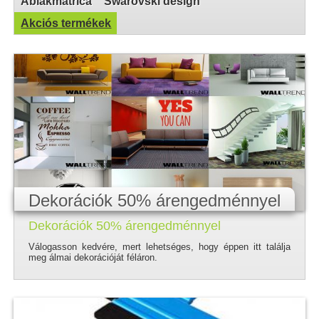
Ablakmatrica
Swarovski design
Akciós termékek
Dekorációk 50% árengedménnyel
Dekorációk 50% árengedménnyel
Válogasson kedvére, mert lehetséges, hogy éppen itt találja
meg álmai dekorációját féláron.