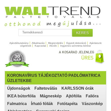
KERES
Ajándékutalvány
Alkalmazás
Megrendelés
Egyedi dekoráció
Ajánlatunk
cégeknek
Kapcsolat
Akciók
Ingyenes színminta kérése
KORONAVÍRUS TÁJÉKOZTATÓ PADLÓMATRICA
ÜZLETEKBE
Újdonságok
Faltetoválás
KARLSSON órák
IKEA bútorfólia
Mágneskép
Ajtófólia
Falióra
Falmatrica
Írható fóliák
Fotótapéta
Vászonkép