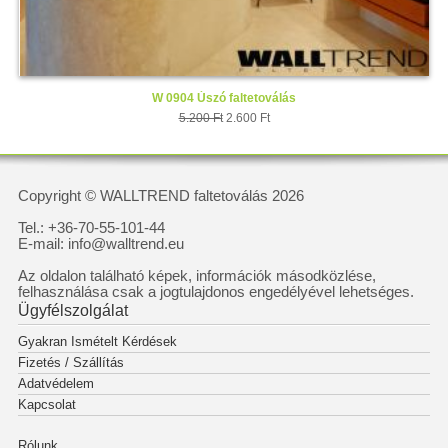
W 0904 Úszó faltetoválás
5.200 Ft
2.600 Ft
Copyright © WALLTREND faltetoválás 2026
Tel.: +36-70-55-101-44
E-mail: info@walltrend.eu
Az oldalon található képek, információk másodközlése,
felhasználása csak a jogtulajdonos engedélyével lehetséges.
Ügyfélszolgálat
Gyakran Ismételt Kérdések
Fizetés / Szállítás
Adatvédelem
Kapcsolat
Rólunk