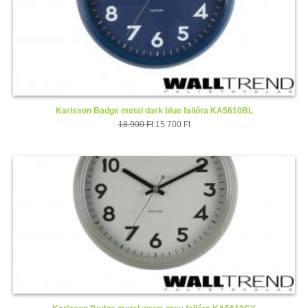
Karlsson Badge metal dark blue falióra KA5610BL
18.900 Ft
15.700 Ft