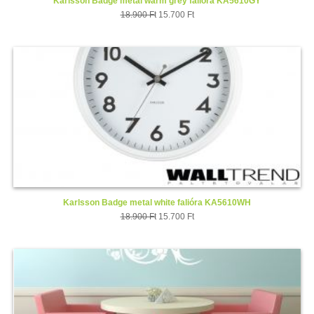
Karlsson Badge metal warm grey falióra KA5610GY
18.900 Ft
15.700 Ft
Karlsson Badge metal white falióra KA5610WH
18.900 Ft
15.700 Ft