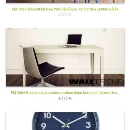
FM 3803 Szakadt fal New York látképpel, falmatrica - faltetoválás
2.900 Ft
FM 3804 Budapesti panoráma szakad falon keresztül, falmatrica -
faltetoválás.
3.520 Ft